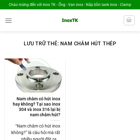
Chuyển
Chào mừng đến với Inox TK - Ống - Van inox - Nắp bồn tank inox - Clamp
đến
nội
dung
LƯU TRỮ THẺ:
NAM CHÂM HÚT THÉP
Nam châm có hút inox
hay không? Tại sao inox
304 và inox 316 lại bị
nam châm hút?
“Nam châm có hút inox
không?” là câu hỏi mà rất
nhiều người đặt ra...