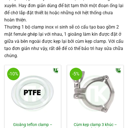
xuyên. Hay đơn giản dùng để bịt tạm thời một đoạn ống lại
để chờ lắp đặt thiết bị hoặc những nới hệt thống chưa
hoàn thiện.
Thường 1 bộ clamp inox vi sinh sẽ có cấu tạo bao gồm 2
mặt ferrule ghép lại với nhau, 1 gioăng làm kín được đặt ở
giữa và bên ngoài được kẹp lại bởi cùm kẹp clamp. Với cấu
tạo đơn giản như vậy, rất dễ để có thể bảo trì hay sửa chữa
chúng.
-10%
-5%
Gioăng teflon clamp –
Cùm kẹp clamp 3 khúc –