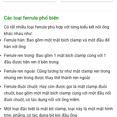
là:
tại
là:
tại
5.200 ₫.
là:
35.000 ₫.
là:
5.000 ₫.
33.000 ₫.
Các loại ferrule phổ biến
Có rất nhiều loại ferrule phù hợp với từng kiểu kết nối ống
khác nhau như:
Ferrule hàn: Bao gồm một mặt bích clamp và một đầu để
hàn với ống
Ferrule ren trong: Bao gồm 1 mặt bích clamp cùng với 1
đầu được tiện ren ở bên trong
Ferrule ren ngoài: Cũng tương tự như mặt clamp ren trong
nhưng ren trong được thay thế thành ren ngoài
Ferrule đuôi chuột: Hay còn được goi là mặt clamp đuôi
chuột, bao gồm một mặt bích clamp cùng với một đầu nối
đuôi chuột, có tác dụng nối với ống mềm.
Một loại đặc biệt là mặt bịt clamp, loại này là một mặt hình
tròn, phẳng, có tác dụng bịt kín đầu ống.