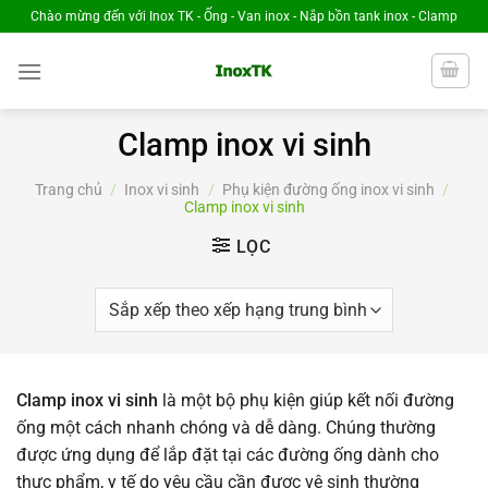
Chuyển
Chào mừng đến với Inox TK - Ống - Van inox - Nắp bồn tank inox - Clamp
đến
nội
dung
Clamp inox vi sinh
Trang chủ
/
Inox vi sinh
/
Phụ kiện đường ống inox vi sinh
/
Clamp inox vi sinh
LỌC
Clamp inox vi sinh
là một bộ phụ kiện giúp kết nối đường
ống một cách nhanh chóng và dễ dàng. Chúng thường
được ứng dụng để lắp đặt tại các đường ống dành cho
thực phẩm, y tế do yêu cầu cần được vệ sinh thường