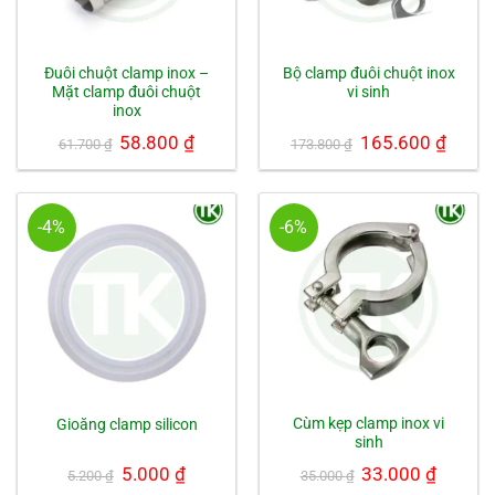
Đuôi chuột clamp inox –
Bộ clamp đuôi chuột inox
Mặt clamp đuôi chuột
vi sinh
inox
Giá
58.800
₫
Giá
Giá
165.600
₫
Giá
61.700
₫
173.800
₫
gốc
hiện
gốc
hiện
là:
tại
là:
tại
61.700 ₫.
là:
173.800 ₫.
là:
58.800 ₫.
165.600
-4%
-6%
Cùm kẹp clamp inox vi
Gioăng clamp silicon
sinh
Giá
5.000
₫
Giá
Giá
33.000
₫
Giá
5.200
₫
35.000
₫
gốc
hiện
gốc
hiện