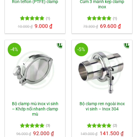
Ron teflon (PTFE) clamp
Cùm 3 mảnh kẹp clamp
inox
(1)
(1)
Được xếp
Giá
9.000
₫
Giá
Được xếp
Giá
69.600
₫
Giá
10.000
₫
73.300
₫
gốc
hiện
gốc
hiện
hạng
5.00
hạng
5.00
là:
tại
là:
tại
5 sao
5 sao
10.000 ₫.
là:
73.300 ₫.
là:
9.000 ₫.
69.600 ₫.
-4%
-5%
Bộ clamp mù inox vi sinh
Bộ clamp ren ngoài inox
– Khớp nối nhanh clamp
vi sinh – Inox 304
mù
(3)
(2)
Được xếp
Giá
92.000
₫
Giá
Được xếp
Giá
141.500
₫
Giá
96.000
₫
149.000
₫
gốc
hiện
gốc
hiện