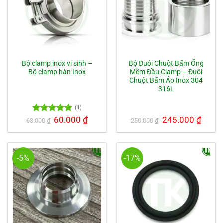
Bộ clamp inox vi sinh –
Bộ Đuôi Chuột Bấm Ống
Bộ clamp hàn Inox
Mềm Đầu Clamp – Đuôi
Chuột Bấm Áo Inox 304
316L
(1)
Được xếp
Giá
60.000
₫
Giá
Giá
245.000
₫
Giá
63.000
₫
250.000
₫
gốc
hiện
gốc
hiện
hạng
5.00
là:
tại
là:
tại
5 sao
63.000 ₫.
là:
250.000 ₫.
là:
60.000 ₫.
245.000
-5%
-17%