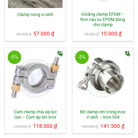
Gioăng clamp EPDM –
Clamp nong vi sinh
Ron cao su EPDM dùng
cho clamp
Giá
57.000
₫
Giá
Giá
15.000
₫
Giá
60.000
₫
18.000
₫
gốc
hiện
gốc
hiện
là:
tại
là:
tại
60.000 ₫.
là:
18.000 ₫.
là:
57.000 ₫.
15.000 ₫.
-5%
-5%
Cùm clamp chịu áp lực
Bộ clamp ren trong inox
cao – Cùm áp lực inox
vi sinh – Inox 304
Giá
118.000
₫
Giá
Giá
141.500
₫
Giá
124.000
₫
149.000
₫
gốc
hiện
gốc
hiện
là:
tại
là:
tại
124.000 ₫.
là:
149.000 ₫.
là: