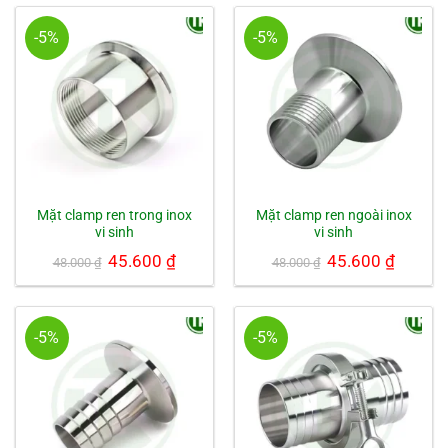
118.000 ₫.
141.500
-5%
-5%
Mặt clamp ren trong inox
Mặt clamp ren ngoài inox
vi sinh
vi sinh
Giá
45.600
₫
Giá
Giá
45.600
₫
Giá
48.000
₫
48.000
₫
gốc
hiện
gốc
hiện
là:
tại
là:
tại
48.000 ₫.
là:
48.000 ₫.
là:
45.600 ₫.
45.600 ₫.
-5%
-5%