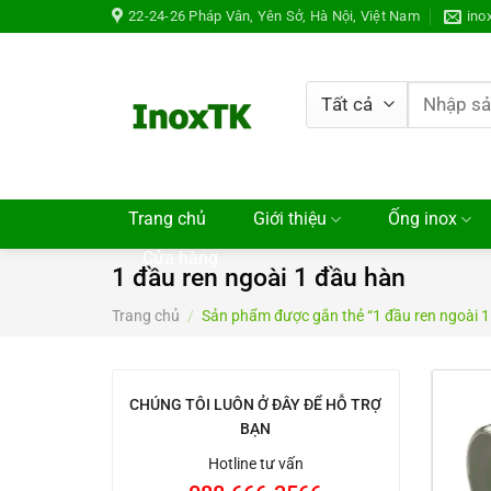
Chuyển
22-24-26 Pháp Vân, Yên Sở, Hà Nội, Việt Nam
ino
đến
nội
dung
Tìm
kiếm:
Trang chủ
Giới thiệu
Ống inox
Cửa hàng
1 đầu ren ngoài 1 đầu hàn
Trang chủ
/
Sản phẩm được gắn thẻ “1 đầu ren ngoài 1
CHÚNG TÔI LUÔN Ở ĐÂY ĐỂ HỖ TRỢ
BẠN
Hotline tư vấn