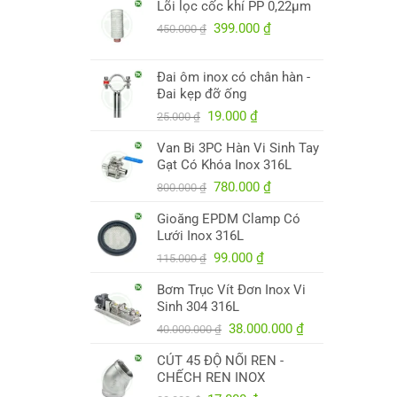
Lõi lọc cốc khí PP 0,22µm
là:
tại
250.000 ₫.
Giá
là:
Giá
399.000
₫
450.000
₫
gốc
245.000 ₫.
hiện
là:
tại
Đai ôm inox có chân hàn -
450.000 ₫.
là:
Đai kẹp đỡ ống
399.000 ₫.
Giá
Giá
19.000
₫
25.000
₫
gốc
hiện
Van Bi 3PC Hàn Vi Sinh Tay
là:
tại
Gạt Có Khóa Inox 316L
25.000 ₫.
là:
Giá
19.000 ₫.
Giá
780.000
₫
800.000
₫
gốc
hiện
Gioăng EPDM Clamp Có
là:
tại
Lưới Inox 316L
800.000 ₫.
là:
Giá
Giá
780.000 ₫.
99.000
₫
115.000
₫
gốc
hiện
Bơm Trục Vít Đơn Inox Vi
là:
tại
Sinh 304 316L
115.000 ₫.
là:
Giá
99.000 ₫.
Giá
38.000.000
₫
40.000.000
₫
gốc
hiện
CÚT 45 ĐỘ NỐI REN -
là:
tại
CHẾCH REN INOX
40.000.000 ₫.
là: