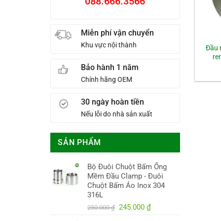
088.666.3566
Miễn phí vận chuyển
Khu vực nội thành
Đầu 
re
Bảo hành 1 năm
Chính hãng OEM
30 ngày hoàn tiền
Nếu lỗi do nhà sản xuất
SẢN PHẨM
Bộ Đuôi Chuột Bấm Ống
Mềm Đầu Clamp - Đuôi
Chuột Bấm Áo Inox 304
316L
Giá
Giá
245.000
₫
250.000
₫
gốc
hiện