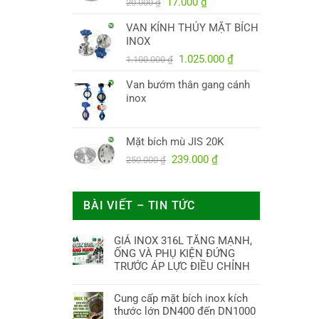
Giá
Giá
38.000.000 ₫.
17.000
₫
20.000
₫
gốc
hiện
VAN KÍNH THỦY MẶT BÍCH
là:
tại
INOX
20.000 ₫.
là:
Giá
17.000 ₫.
Giá
1.025.000
₫
1.100.000
₫
gốc
hiện
Van bướm thân gang cánh
là:
tại
inox
1.100.000 ₫.
là:
1.025.000 ₫.
Mặt bích mù JIS 20K
Giá
Giá
239.000
₫
250.000
₫
gốc
hiện
là:
tại
250.000 ₫.
là:
BÀI VIẾT – TIN TỨC
239.000 ₫.
GIÁ INOX 316L TĂNG MẠNH,
ỐNG VÀ PHỤ KIỆN ĐỨNG
TRƯỚC ÁP LỰC ĐIỀU CHỈNH
Cung cấp mặt bích inox kích
thước lớn DN400 đến DN1000