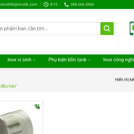
xvisinhtk@inoxtk.com
8:15
088.666.3566
Inox vi sinh
Phụ kiện bồn tank
Inox công ngh
Hiển thị k
 đầu hàn”