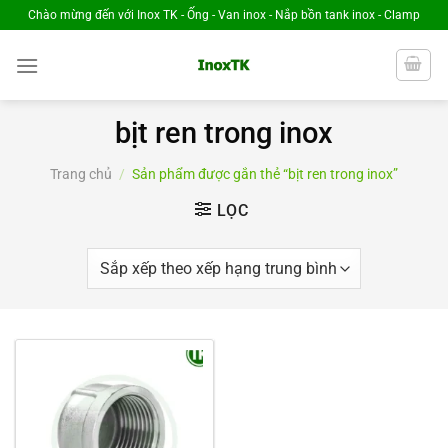
Chuyển
Chào mừng đến với Inox TK - Ống - Van inox - Nắp bồn tank inox - Clamp
đến
nội
dung
bịt ren trong inox
Trang chủ
/
Sản phẩm được gắn thẻ “bịt ren trong inox”
LỌC