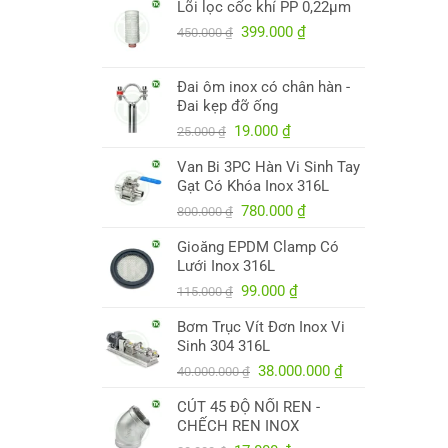
Lõi lọc cốc khí PP 0,22µm
là:
tại
250.000 ₫.
Giá
là:
Giá
399.000
₫
450.000
₫
gốc
245.000 ₫.
hiện
là:
tại
Đai ôm inox có chân hàn -
450.000 ₫.
là:
Đai kẹp đỡ ống
399.000 ₫.
Giá
Giá
19.000
₫
25.000
₫
gốc
hiện
Van Bi 3PC Hàn Vi Sinh Tay
là:
tại
Gạt Có Khóa Inox 316L
25.000 ₫.
là:
Giá
19.000 ₫.
Giá
780.000
₫
800.000
₫
gốc
hiện
Gioăng EPDM Clamp Có
là:
tại
Lưới Inox 316L
800.000 ₫.
là:
Giá
Giá
780.000 ₫.
99.000
₫
115.000
₫
gốc
hiện
Bơm Trục Vít Đơn Inox Vi
là:
tại
Sinh 304 316L
115.000 ₫.
là:
Giá
99.000 ₫.
Giá
38.000.000
₫
40.000.000
₫
gốc
hiện
CÚT 45 ĐỘ NỐI REN -
là:
tại
CHẾCH REN INOX
40.000.000 ₫.
là: