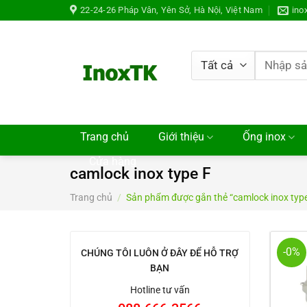
Chuyển
22-24-26 Pháp Vân, Yên Sở, Hà Nội, Việt Nam
ino
đến
nội
dung
Tìm
kiếm:
Trang chủ
Giới thiệu
Ống inox
Cửa hàng
camlock inox type F
Trang chủ
/
Sản phẩm được gắn thẻ “camlock inox type
-0%
CHÚNG TÔI LUÔN Ở ĐÂY ĐỂ HỖ TRỢ
BẠN
Hotline tư vấn