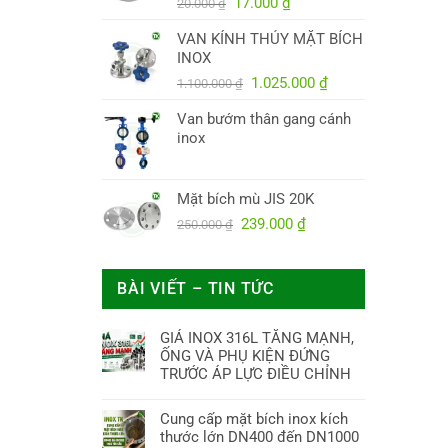
Giá
Giá
38.000.000 ₫.
17.000
₫
20.000
₫
gốc
hiện
VAN KÍNH THỦY MẶT BÍCH
là:
tại
INOX
20.000 ₫.
là:
Giá
17.000 ₫.
Giá
1.025.000
₫
1.100.000
₫
gốc
hiện
Van bướm thân gang cánh
là:
tại
inox
1.100.000 ₫.
là:
1.025.000 ₫.
Mặt bích mù JIS 20K
Giá
Giá
239.000
₫
250.000
₫
gốc
hiện
là:
tại
250.000 ₫.
là:
BÀI VIẾT – TIN TỨC
239.000 ₫.
GIÁ INOX 316L TĂNG MẠNH,
ỐNG VÀ PHỤ KIỆN ĐỨNG
TRƯỚC ÁP LỰC ĐIỀU CHỈNH
Cung cấp mặt bích inox kích
thước lớn DN400 đến DN1000