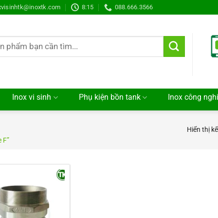
xvisinhtk@inoxtk.com
8:15
088.666.3566
Inox vi sinh
Phụ kiện bồn tank
Inox công ngh
Hiển thị k
 F”