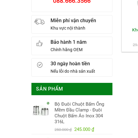
088.666.3566
Miễn phí vận chuyển
Khu vực nội thành
Kh
Bảo hành 1 năm
29
Chính hãng OEM
30 ngày hoàn tiền
Nếu lỗi do nhà sản xuất
SẢN PHẨM
Bộ Đuôi Chuột Bấm Ống
Mềm Đầu Clamp - Đuôi
Chuột Bấm Áo Inox 304
316L
Giá
Giá
245.000
₫
250.000
₫
gốc
hiện