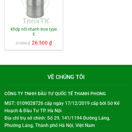
Khớp nối nhanh inox type
E
Giá
26.500
₫
Giá
27.000
₫
gốc
hiện
là:
tại
27.000 ₫.
là:
26.500 ₫.
VỀ CHÚNG TÔI
CÔNG TY TNHH ĐẦU TƯ QUỐC TẾ THANH PHONG
MST: 0109028726 cấp ngày 17/12/2019 cấp bởi
Sở Kế
Hoạch & Đầu Tư TP. Hà Nội
Địa chỉ trụ sở chính: Số 29, 141/1194 Đường Láng,
Phường Láng, Thành phố Hà Nội, Việt Nam