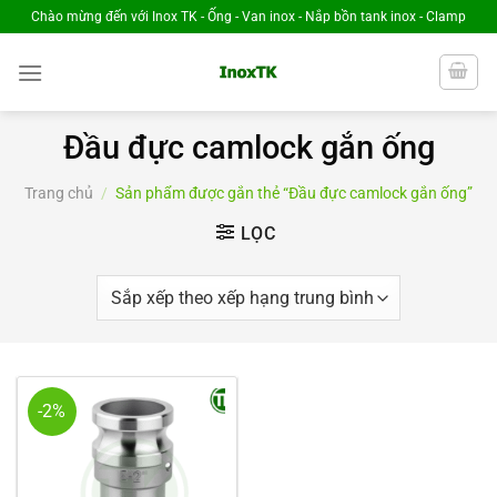
Chuyển
Chào mừng đến với Inox TK - Ống - Van inox - Nắp bồn tank inox - Clamp
đến
nội
dung
Đầu đực camlock gắn ống
Trang chủ
/
Sản phẩm được gắn thẻ “Đầu đực camlock gắn ống”
LỌC
-2%