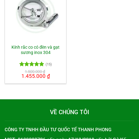
Kính rắc co có đèn và gạt
sương inox 304
(15)
Được xếp
1.500.000
₫
Giá
1.455.000
₫
Giá
hạng
5.00
gốc
hiện
5 sao
là:
tại
1.500.000 ₫.
là:
1.455.000 ₫.
VỀ CHÚNG TÔI
CÔNG TY TNHH ĐẦU TƯ QUỐC TẾ THANH PHONG