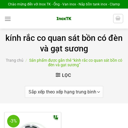
Chuyển
Chào mừng đến với Inox TK - Ống - Van inox - Nắp bồn tank inox - Clamp
đến
nội
dung
kính rắc co quan sát bồn có đèn
và gạt sương
Trang chủ
/
Sản phẩm được gắn thẻ “kính rắc co quan sát bồn có
đèn và gạt sương”
LỌC
-3%