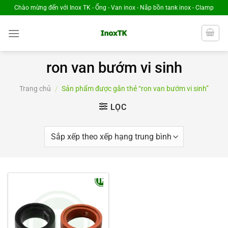
Chuyển
Chào mừng đến với Inox TK - Ống - Van inox - Nắp bồn tank inox - Clamp
đến
nội
dung
ron van bướm vi sinh
Trang chủ
/
Sản phẩm được gắn thẻ “ron van bướm vi sinh”
LỌC