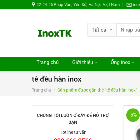
Chuyển
22-24-26 Pháp Vân, Yên Sở, Hà Nội, Việt Nam
ino
đến
nội
dung
Tìm
kiếm:
Trang chủ
Giới thiệu
Ống inox
Cửa hàng
tê đều hàn inox
Trang chủ
/
Sản phẩm được gắn thẻ “tê đều hàn inox”
-5%
CHÚNG TÔI LUÔN Ở ĐÂY ĐỂ HỖ TRỢ
BẠN
Hotline tư vấn