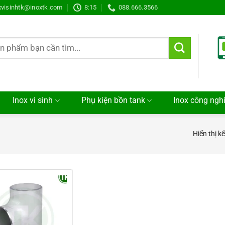
xvisinhtk@inoxtk.com
8:15
088.666.3566
Inox vi sinh
Phụ kiện bồn tank
Inox công ngh
Hiển thị k