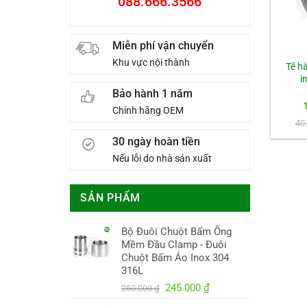
088.666.3566
Miễn phí vận chuyển
Khu vực nội thành
Tê h
i
Bảo hành 1 năm
Chính hãng OEM
40
30 ngày hoàn tiền
Nếu lỗi do nhà sản xuất
SẢN PHẨM
Bộ Đuôi Chuột Bấm Ống
Mềm Đầu Clamp - Đuôi
Chuột Bấm Áo Inox 304
316L
Giá
Giá
245.000
₫
250.000
₫
gốc
hiện