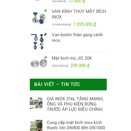
Giá
Giá
38.000.000 ₫.
17.000
₫
20.000
₫
gốc
hiện
VAN KÍNH THỦY MẶT BÍCH
là:
tại
INOX
20.000 ₫.
là:
Giá
17.000 ₫.
Giá
1.025.000
₫
1.100.000
₫
gốc
hiện
Van bướm thân gang cánh
là:
tại
inox
1.100.000 ₫.
là:
1.025.000 ₫.
Mặt bích mù JIS 20K
Giá
Giá
239.000
₫
250.000
₫
gốc
hiện
là:
tại
250.000 ₫.
là:
BÀI VIẾT – TIN TỨC
239.000 ₫.
GIÁ INOX 316L TĂNG MẠNH,
ỐNG VÀ PHỤ KIỆN ĐỨNG
TRƯỚC ÁP LỰC ĐIỀU CHỈNH
Cung cấp mặt bích inox kích
thước lớn DN400 đến DN1000