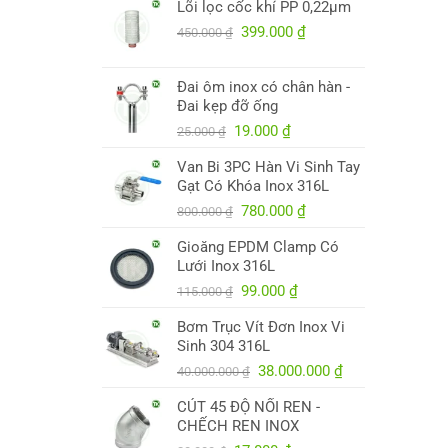
Lõi lọc cốc khí PP 0,22µm
là:
tại
250.000 ₫.
Giá
là:
Giá
399.000
₫
450.000
₫
gốc
245.000 ₫.
hiện
là:
tại
Đai ôm inox có chân hàn -
450.000 ₫.
là:
Đai kẹp đỡ ống
399.000 ₫.
Giá
Giá
19.000
₫
25.000
₫
gốc
hiện
Van Bi 3PC Hàn Vi Sinh Tay
là:
tại
Gạt Có Khóa Inox 316L
25.000 ₫.
là:
Giá
19.000 ₫.
Giá
780.000
₫
800.000
₫
gốc
hiện
Gioăng EPDM Clamp Có
là:
tại
Lưới Inox 316L
800.000 ₫.
là:
Giá
Giá
780.000 ₫.
99.000
₫
115.000
₫
gốc
hiện
Bơm Trục Vít Đơn Inox Vi
là:
tại
Sinh 304 316L
115.000 ₫.
là:
Giá
99.000 ₫.
Giá
38.000.000
₫
40.000.000
₫
gốc
hiện
CÚT 45 ĐỘ NỐI REN -
là:
tại
CHẾCH REN INOX
40.000.000 ₫.
là: