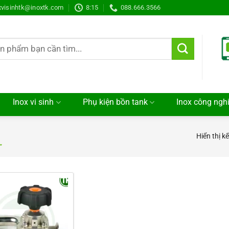
xvisinhtk@inoxtk.com
8:15
088.666.3566
Inox vi sinh
Phụ kiện bồn tank
Inox công ngh
Hiển thị k
”