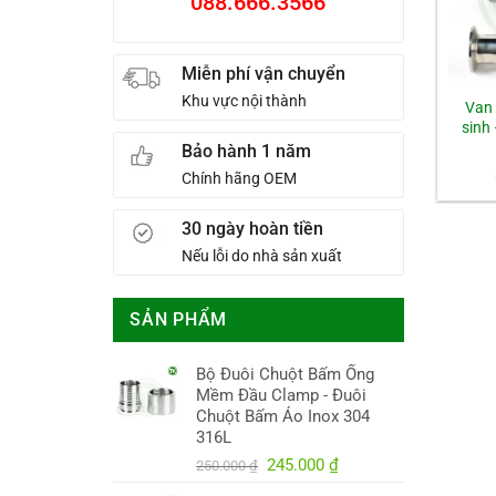
088.666.3566
Miễn phí vận chuyển
Khu vực nội thành
Van 
sinh
Bảo hành 1 năm
Chính hãng OEM
30 ngày hoàn tiền
Nếu lỗi do nhà sản xuất
SẢN PHẨM
Bộ Đuôi Chuột Bấm Ống
Mềm Đầu Clamp - Đuôi
Chuột Bấm Áo Inox 304
316L
Giá
Giá
245.000
₫
250.000
₫
gốc
hiện