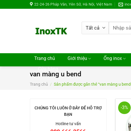
Chuyển
22-24-26 Pháp Vân, Yên Sở, Hà Nội, Việt Nam
ino
đến
nội
dung
Tìm
kiếm:
Trang chủ
Giới thiệu
Ống inox
Cửa hàng
van màng u bend
Trang chủ
/
Sản phẩm được gắn thẻ “van màng u bend
-3%
CHÚNG TÔI LUÔN Ở ĐÂY ĐỂ HỖ TRỢ
BẠN
Hotline tư vấn