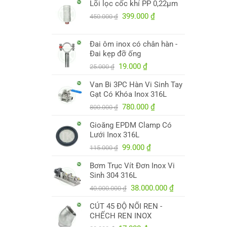
Lõi lọc cốc khí PP 0,22µm
là:
tại
250.000 ₫.
Giá
là:
Giá
399.000
₫
450.000
₫
gốc
245.000 ₫.
hiện
là:
tại
Đai ôm inox có chân hàn -
450.000 ₫.
là:
Đai kẹp đỡ ống
399.000 ₫.
Giá
Giá
19.000
₫
25.000
₫
gốc
hiện
Van Bi 3PC Hàn Vi Sinh Tay
là:
tại
Gạt Có Khóa Inox 316L
25.000 ₫.
là:
Giá
19.000 ₫.
Giá
780.000
₫
800.000
₫
gốc
hiện
Gioăng EPDM Clamp Có
là:
tại
Lưới Inox 316L
800.000 ₫.
là:
Giá
Giá
780.000 ₫.
99.000
₫
115.000
₫
gốc
hiện
Bơm Trục Vít Đơn Inox Vi
là:
tại
Sinh 304 316L
115.000 ₫.
là:
Giá
99.000 ₫.
Giá
38.000.000
₫
40.000.000
₫
gốc
hiện
CÚT 45 ĐỘ NỐI REN -
là:
tại
CHẾCH REN INOX
40.000.000 ₫.
là: