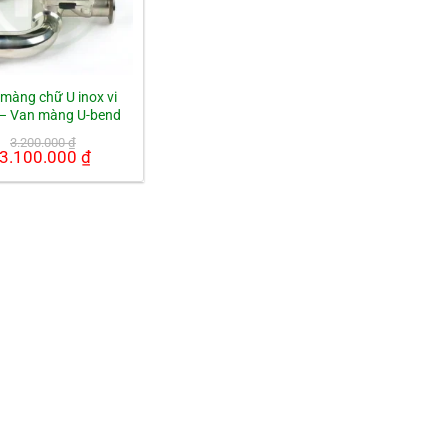
màng chữ U inox vi
 – Van màng U-bend
3.200.000
₫
Giá
3.100.000
₫
Giá
gốc
hiện
là:
tại
3.200.000 ₫.
là:
3.100.000 ₫.