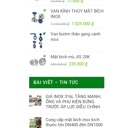
Giá
Giá
38.000.000 ₫.
17.000
₫
20.000
₫
gốc
hiện
VAN KÍNH THỦY MẶT BÍCH
là:
tại
INOX
20.000 ₫.
là:
Giá
17.000 ₫.
Giá
1.025.000
₫
1.100.000
₫
gốc
hiện
Van bướm thân gang cánh
là:
tại
inox
1.100.000 ₫.
là:
1.025.000 ₫.
Mặt bích mù JIS 20K
Giá
Giá
239.000
₫
250.000
₫
gốc
hiện
là:
tại
250.000 ₫.
là:
BÀI VIẾT – TIN TỨC
239.000 ₫.
GIÁ INOX 316L TĂNG MẠNH,
ỐNG VÀ PHỤ KIỆN ĐỨNG
TRƯỚC ÁP LỰC ĐIỀU CHỈNH
Cung cấp mặt bích inox kích
thước lớn DN400 đến DN1000