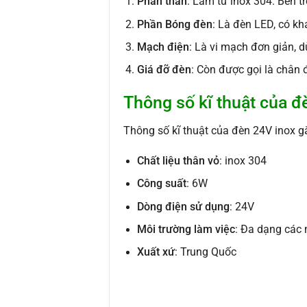
Phần thân
: Làm từ inox 304. Bên t
Phần Bóng đèn
: Là đèn LED, có kh
Mạch điện
: Là vi mạch đơn giản, 
Giá đỡ đèn
: Còn được gọi là chân 
Thông số kĩ thuật của đ
Thông số kĩ thuật của đèn 24V inox g
Chất liệu thân vỏ
: inox 304
Công suất
: 6W
Dòng điện sử dụng
: 24V
Môi trường làm việc
: Đa dạng các 
Xuất xứ
: Trung Quốc