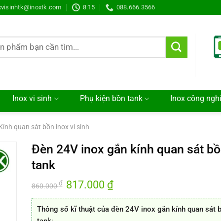
xvisinhtk@inoxtk.com
8:15
088.666.3566
Inox vi sinh
Phụ kiện bồn tank
Inox công ngh
Kính quan sát bồn inox vi sinh
Đèn 24V inox gắn kính quan sát b
tank
Giá
817.000
₫
Giá
₫
860.000
gốc
hiện
là:
tại
860.000 ₫.
là:
Thông số kĩ thuật của đèn 24V inox gắn kính quan sát 
817.000 ₫.
tank
: