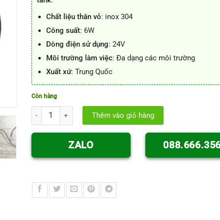
Chất liệu thân vỏ
: inox 304
Công suất
: 6W
Dòng điện sử dụng
: 24V
Môi trường làm việc
: Đa dạng các môi trường
Xuất xứ
: Trung Quốc
Còn hàng
Đèn 24V inox gắn kính quan sát bồn tank số lượng
Thêm vào giỏ hàng
ZALO
088.666.35