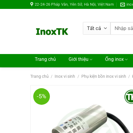
Chuyển
22-24-26 Pháp Vân, Yên Sở, Hà Nội, Việt Nam
ino
đến
nội
dung
Tìm
kiếm:
Trang chủ
Giới thiệu
Ống inox
Cửa hàng
Trang chủ
/
Inox vi sinh
/
Phụ kiện bồn inox vi sinh
/
-5%