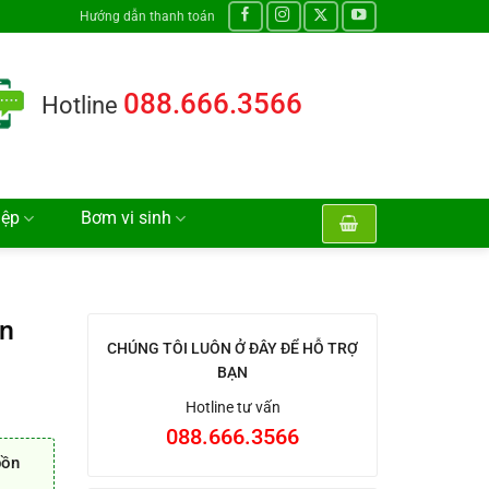
Hướng dẫn thanh toán
088.666.3566
Hotline
iệp
Bơm vi sinh
ồn
CHÚNG TÔI LUÔN Ở ĐÂY ĐỂ HỖ TRỢ
BẠN
Hotline tư vấn
088.666.3566
bồn