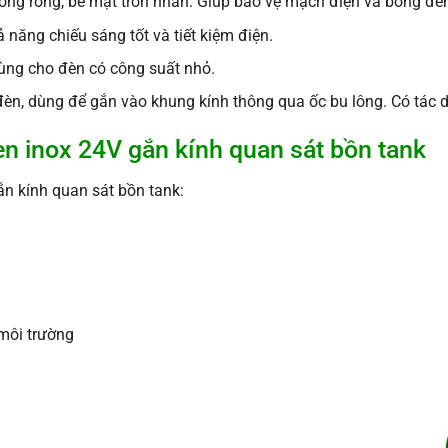
rong rỗng, bề mặt trơn nhẵn. Giúp bảo vệ mạch điện và bóng đèn
ả năng chiếu sáng tốt và tiết kiệm điện.
dùng cho đèn có công suất nhỏ.
đèn, dùng để gắn vào khung kính thông qua ốc bu lông. Có tác 
èn inox 24V gắn kính quan sát bồn tank
ắn kính quan sát bồn tank:
môi trường