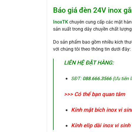
Báo giá đèn 24V inox gắ
InoxTK
chuyên cung cấp các mặt hà
sản xuất trong dây chuyền chất lượng
Do sản phẩm bao gồm nhiều kích thước 
với chúng tôi theo thông tin dưới đây:
LIÊN HỆ ĐẶT HÀNG:
SĐT:
088.666.3566
(Ưu tiên 
>>> Có thể bạn quan tâm
Kính mặt bích inox vi sin
Kính elip dài inox vi sinh