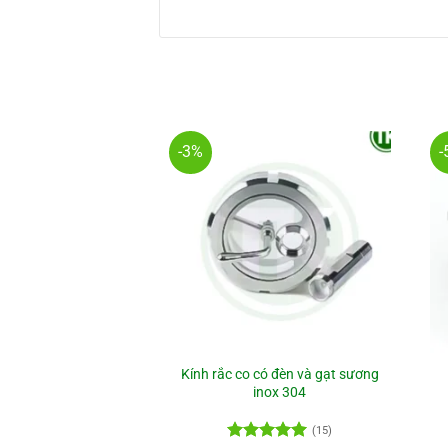
-3%
-
Kính rắc co có đèn và gạt sương
 dài inox vi sinh
inox 304
(1)
(15)