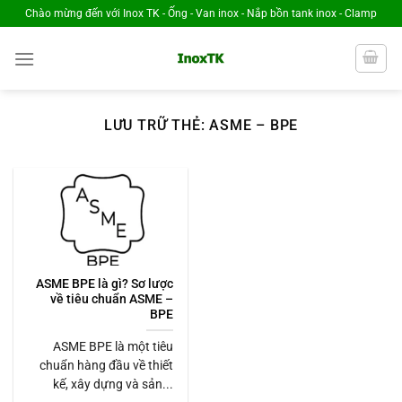
Chuyển
Chào mừng đến với Inox TK - Ống - Van inox - Nắp bồn tank inox - Clamp
đến
nội
dung
LƯU TRỮ THẺ:
ASME – BPE
ASME BPE là gì? Sơ lược
về tiêu chuẩn ASME –
BPE
ASME BPE là một tiêu
chuẩn hàng đầu về thiết
kế, xây dựng và sản...