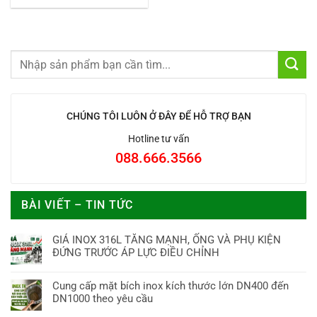
CHÚNG TÔI LUÔN Ở ĐÂY ĐỂ HỖ TRỢ BẠN
Hotline tư vấn
088.666.3566
BÀI VIẾT – TIN TỨC
GIÁ INOX 316L TĂNG MẠNH, ỐNG VÀ PHỤ KIỆN
ĐỨNG TRƯỚC ÁP LỰC ĐIỀU CHỈNH
Cung cấp mặt bích inox kích thước lớn DN400 đến
DN1000 theo yêu cầu