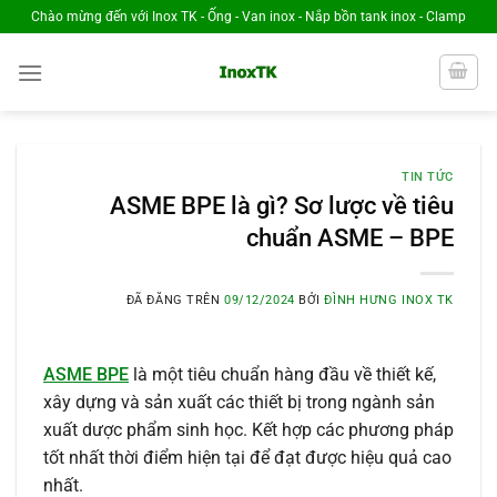
Chuyển
Chào mừng đến với Inox TK - Ống - Van inox - Nắp bồn tank inox - Clamp
đến
nội
dung
TIN TỨC
ASME BPE là gì? Sơ lược về tiêu
chuẩn ASME – BPE
ĐÃ ĐĂNG TRÊN
09/12/2024
BỞI
ĐÌNH HƯNG INOX TK
ASME BPE
là một tiêu chuẩn hàng đầu về thiết kế,
xây dựng và sản xuất các thiết bị trong ngành sản
xuất dược phẩm sinh học. Kết hợp các phương pháp
tốt nhất thời điểm hiện tại để đạt được hiệu quả cao
nhất.