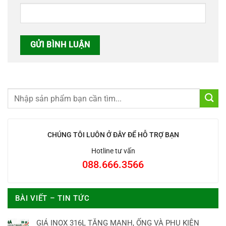
CHÚNG TÔI LUÔN Ở ĐÂY ĐỂ HỖ TRỢ BẠN
Hotline tư vấn
088.666.3566
BÀI VIẾT – TIN TỨC
GIÁ INOX 316L TĂNG MẠNH, ỐNG VÀ PHỤ KIỆN