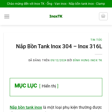
Chuyển
Chào mừng đến với Inox TK - Ống - Van inox - Nắp bồn tank inox - Clamp
đến
nội
dung
TIN TỨC
Nắp Bồn Tank Inox 304 – Inox 316L
ĐÃ ĐĂNG TRÊN
09/12/2024
BỞI
ĐÌNH HƯNG INOX TK
MỤC LỤC
Hiển thị
Nắp bồn tank inox
là một loại phụ kiện thường được