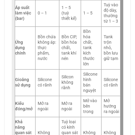
Tuỳ vào
Áp suất
1 – 5
độ dày,
làm việc
0 – 1
(tuỳ
1 – 5
thường
(bar)
thiết kế)
từ 1 – 3
Bồn
Bồn chứa
Bồn CIP,
hóa
Tank
Ứng
không áp:
bồn hóa
chất,
trộn
dụng
thực
chất,
tank
nhỏ,
chính
phẩm,
tank khí
kích
bồn lưu
nước
nén
thước
giữ tạm
lớn
Silicone
Silicon
Gioăng
Silicone
hình
Silicone
không
sử dụng
có rãnh
bán
có rãnh
rãnh
nguyệt
Mở vào
Mở
Kiểu
Mở ra
Mở ra
bên
hướng
đóng/mở
ngoài
ngoài
trong
ra ngoài
Khả
Tuỳ loại
năng
có kính
quan sát
Không
quan sát
Không
Không