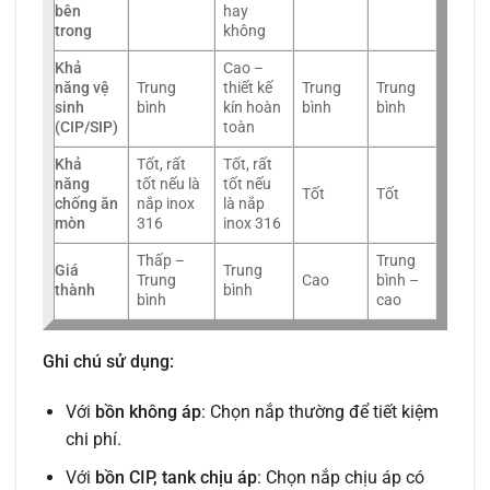
bên
hay
trong
không
Khả
Cao –
năng vệ
Trung
thiết kế
Trung
Trung
sinh
bình
kín hoàn
bình
bình
(CIP/SIP)
toàn
Khả
Tốt, rất
Tốt, rất
năng
tốt nếu là
tốt nếu
Tốt
Tốt
chống ăn
nắp inox
là nắp
mòn
316
inox 316
Thấp –
Trung
Giá
Trung
Trung
Cao
bình –
thành
bình
bình
cao
Ghi chú sử dụng:
Với
bồn không áp
: Chọn nắp thường để tiết kiệm
chi phí.
Với
bồn CIP, tank chịu áp
: Chọn nắp chịu áp có