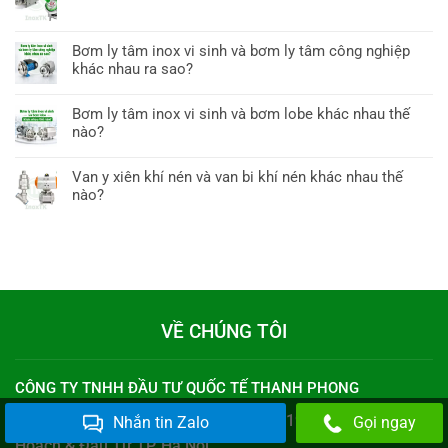
Bơm ly tâm inox vi sinh và bơm ly tâm công nghiệp
khác nhau ra sao?
Bơm ly tâm inox vi sinh và bơm lobe khác nhau thế
nào?
Van y xiên khí nén và van bi khí nén khác nhau thế
nào?
VỀ CHÚNG TÔI
CÔNG TY TNHH ĐẦU TƯ QUỐC TẾ THANH PHONG
MST: 0109028726 cấp ngày 17/12/2019 cấp bởi
Sở Kế
Nhắn tin Zalo
Gọi ngay
Hoạch & Đầu Tư TP. Hà Nội