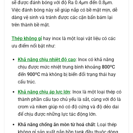
sẽ được đánh bóng với độ Ra 0.4μm đến 0.8μm.
Việc đánh bóng này sẽ giúp nắp có bề mặt mịn, dễ
dàng vệ sinh và tránh được các cặn bẩn bám lại
trên thành bề mặt.
Thép không gỉ
hay inox là một loại vật liệu có các
ưu điểm nổi bật như:
Khả năng chịu nhiệt độ cao
: Inox có khả năng
chịu được mức nhiệt trung bình khoảng
800ºC
đến
900ºC
mà không bị biến đổi trạng thái hay
cấu trúc.
Khả năng chịu áp lực lớn
: Inox là một loại thép có
thành phần cấu tạo chủ yếu là sắt, cùng với đó là
crom và niken giúp nó có độ cứng và độ dẻo dai
để chịu được những lực tác động lớn.
Khả năng chống ăn mòn từ hoá chất
: Loại thép
không gỉ sản xuất nắp bồn tank đều thuộc dòng