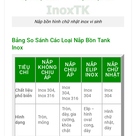
Nắp bồn hình chữ nhật inox vi sinh
Bảng So Sánh Các Loại Nắp Bồn Tank
Inox
NẮP
NẮP
NẮP
NẮP
TIÊU
KHÔNG
CHỊU
ELIP
CHỮ
CHÍ
CHỊU
ÁP
INOX
NHẬT
ÁP
Inox
Chất liệu
Inox 304,
Inox
Inox
304,
phổ biến
Inox 316
304
304
Inox 316
Tròn,
Elip –
Hình
dày, gia
hình
Hình
Tròn,
chữ
cường,
oval
dạng
mỏng
nhật,
khóa
cong,
dày
chặt
dày