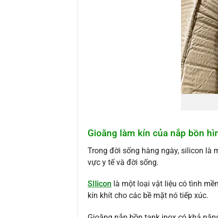
Gioăng làm kín của nắp bồn hìn
Trong đời sống hàng ngày, silicon là m
vực y tế và đời sống.
SIlicon
là một loại vật liệu có tình m
kín khít cho các bề mặt nó tiếp xúc.
Gioăng nắp bồn tank inox có khả năn