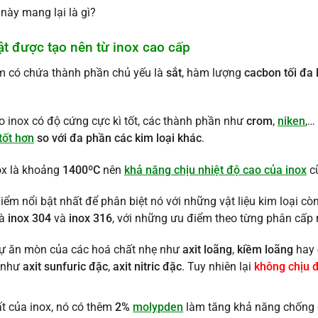
này mang lại là gì?
t được tạo nên từ inox cao cấp
m có chứa thành phần chủ yếu là
sắt
, hàm lượng
cacbon tối đa 
o inox có độ cứng cực kì tốt, các thành phần như
crom
,
niken
,…
tốt hơn
so với đa phần các kim loại khác
.
ox là khoảng
1400ºC
nên
khả năng chịu nhiệt độ cao của inox
cũ
iểm nổi bật nhất để phân biệt nó với những vật liệu kim loại còn
là
inox 304
và
inox 316
, với những ưu điểm theo từng phân cấp 
sự ăn mòn của các hoá chất nhẹ như
axit loãng
,
kiềm loãng
hay
á như
axit sunfuric đặc
,
axit nitric đặc
. Tuy nhiên lại
không chịu
ất của inox, nó có thêm
2%
molypden
làm tăng khả năng chống 