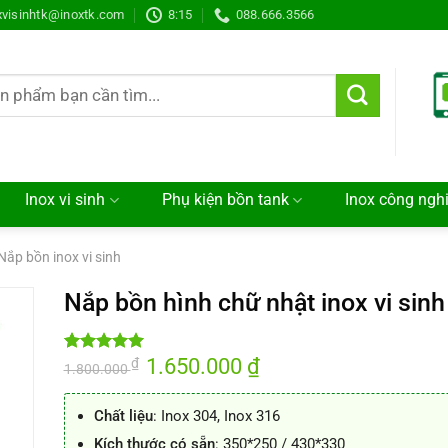
xvisinhtk@inoxtk.com
8:15
088.666.3566
Inox vi sinh
Phụ kiện bồn tank
Inox công ngh
Nắp bồn inox vi sinh
Nắp bồn hình chữ nhật inox vi sinh
Giá
1.650.000
₫
Giá
₫
5.00
8
trên 5
1.800.000
gốc
hiện
dựa trên
là:
tại
đánh giá
1.800.000 ₫.
là:
Chất liệu
: Inox 304, Inox 316
1.650.000 ₫.
Kích thước có sẵn
: 350*250 / 430*330