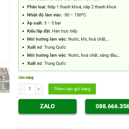
Phân loại
: Nắp 1 thanh khoá, nắp 2 thanh khoá
Nhiệt độ làm việc
: -50 – 150ºC
Áp suất
: 3 – 5 bar
Kiểu lắp đặt
: Hàn trực tiếp
Môi trường làm việc
: Nước, khí, hoá chất,…
Xuất xứ
: Trung Quốc
Môi trường làm việc
: Nước, hoá chất, xăng dầu,…
Xuất xứ
: Trung Quốc
Còn hàng
Nắp bồn hình chữ nhật inox vi sinh số lượng
Thêm vào giỏ hàng
ZALO
088.666.35