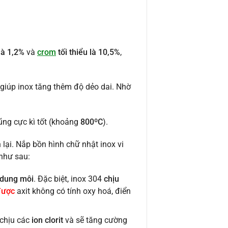
là 1,2%
và
crom
tối thiểu là 10,5%
,
 giúp inox tăng thêm độ dẻo dai. Nhờ
ng cực kì tốt (khoảng
800ºC
).
 lại. Nắp bồn hình chữ nhật inox vi
như sau:
dung môi
. Đặc biệt, inox 304
chịu
 được
axit không có tính oxy hoá, điển
chịu các
ion clorit
và sẽ tăng cường