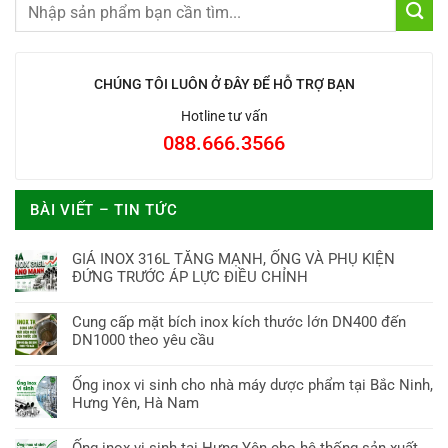
CHÚNG TÔI LUÔN Ở ĐÂY ĐỂ HỖ TRỢ BẠN
Hotline tư vấn
088.666.3566
BÀI VIẾT – TIN TỨC
GIÁ INOX 316L TĂNG MẠNH, ỐNG VÀ PHỤ KIỆN
ĐỨNG TRƯỚC ÁP LỰC ĐIỀU CHỈNH
Cung cấp mặt bích inox kích thước lớn DN400 đến
DN1000 theo yêu cầu
Ống inox vi sinh cho nhà máy dược phẩm tại Bắc Ninh,
Hưng Yên, Hà Nam
Ống inox vi sinh tại Hưng Yên cho hệ thống sản xuất