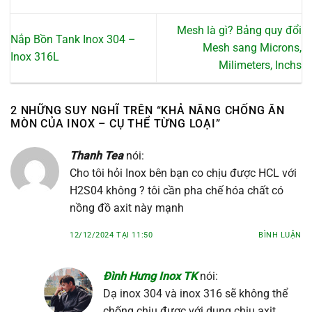
Mesh là gì? Bảng quy đổi
Nắp Bồn Tank Inox 304 –
Mesh sang Microns,
Inox 316L
Milimeters, Inchs
2 NHỮNG SUY NGHĨ TRÊN “
KHẢ NĂNG CHỐNG ĂN
MÒN CỦA INOX – CỤ THỂ TỪNG LOẠI
”
Thanh Tea
nói:
Cho tôi hỏi Inox bên bạn co chịu được HCL với
H2S04 không ? tôi cần pha chế hóa chất có
nồng đồ axit này mạnh
12/12/2024 TẠI 11:50
BÌNH LUẬN
Đình Hưng Inox TK
nói:
Dạ inox 304 và inox 316 sẽ không thể
chống chịu được với dung chịu axit