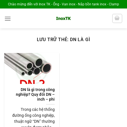
Chuyển
Chào mừng đến với Inox TK - Ống - Van inox - Nắp bồn tank inox - Clamp
đến
nội
dung
LƯU TRỮ THẺ:
DN LÀ GÌ
DN là gì trong công
nghiệp? Quy đổi DN –
inch – phi
Trong các hệ thống
đường ống công nghiệp,
thuật ngữ “DN” thường