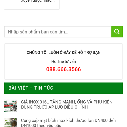
xuyên được nhắc...
CHÚNG TÔI LUÔN Ở ĐÂY ĐỂ HỖ TRỢ BẠN
Hotline tư vấn
088.666.3566
BÀI VIẾT – TIN TỨC
GIÁ INOX 316L TĂNG MẠNH, ỐNG VÀ PHỤ KIỆN
ĐỨNG TRƯỚC ÁP LỰC ĐIỀU CHỈNH
Cung cấp mặt bích inox kích thước lớn DN400 đến
DN1000 theo yêu cầu