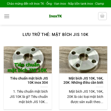
Chuyển
Chào mừng đến với Inox TK - Ống - Van inox - Nắp bồn tank inox - Clamp
đến
nội
dung
LƯU TRỮ THẺ:
MẶT BÍCH JIS 10K
Tiêu chuẩn mặt bích JIS
Mặt bích JIS 10K, 16K,
10K inox 304
20K: Những điều cần biết
1. Tiêu chuẩn mặt bích
Mặt bích JIS 10K, 16K,
JIS 10K là gì? Tiêu chuẩn
20K là các loại mặt bích
mặt bích JIS 10K...
được sản xuất theo...