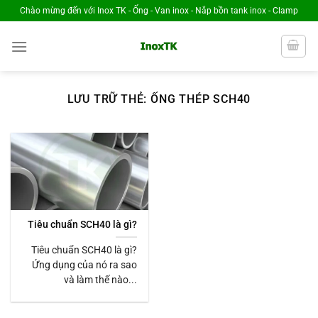
Chuyển
Chào mừng đến với Inox TK - Ống - Van inox - Nắp bồn tank inox - Clamp
đến
nội
dung
LƯU TRỮ THẺ:
ỐNG THÉP SCH40
Tiêu chuẩn SCH40 là gì?
Tiêu chuẩn SCH40 là gì?
Ứng dụng của nó ra sao
và làm thế nào...