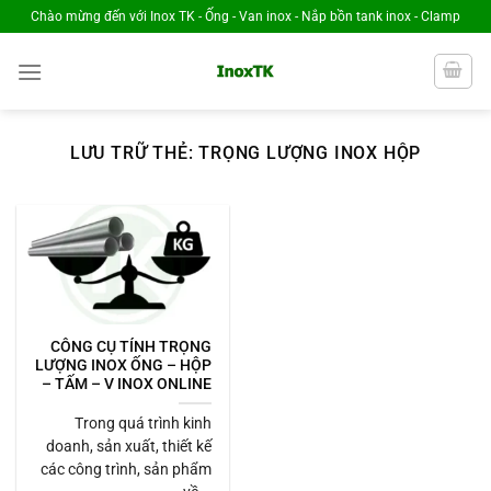
Chuyển
Chào mừng đến với Inox TK - Ống - Van inox - Nắp bồn tank inox - Clamp
đến
nội
dung
LƯU TRỮ THẺ:
TRỌNG LƯỢNG INOX HỘP
CÔNG CỤ TÍNH TRỌNG
LƯỢNG INOX ỐNG – HỘP
– TẤM – V INOX ONLINE
Trong quá trình kinh
doanh, sản xuất, thiết kế
các công trình, sản phẩm