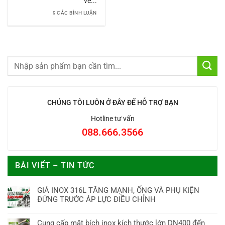
về...
9 CÁC BÌNH LUẬN
CHÚNG TÔI LUÔN Ở ĐÂY ĐỂ HỖ TRỢ BẠN
Hotline tư vấn
088.666.3566
BÀI VIẾT – TIN TỨC
GIÁ INOX 316L TĂNG MẠNH, ỐNG VÀ PHỤ KIỆN
ĐỨNG TRƯỚC ÁP LỰC ĐIỀU CHỈNH
Cung cấp mặt bích inox kích thước lớn DN400 đến