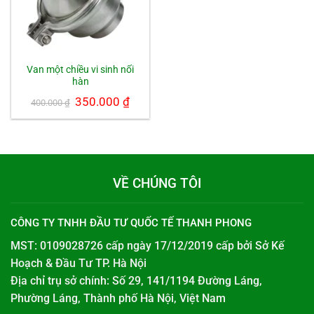
Van một chiều vi sinh nối
hàn
Giá
350.000
₫
Giá
400.000
₫
gốc
hiện
là:
tại
400.000 ₫.
là:
350.000 ₫.
VỀ CHÚNG TÔI
CÔNG TY TNHH ĐẦU TƯ QUỐC TẾ THANH PHONG
MST: 0109028726 cấp ngày 17/12/2019 cấp bởi
Sở Kế
Hoạch & Đầu Tư TP. Hà Nội
Địa chỉ trụ sở chính: Số 29, 141/1194 Đường Láng,
Phường Láng, Thành phố Hà Nội, Việt Nam