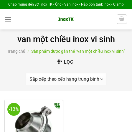
Chuyển
Chào mừng đến với Inox TK - Ống - Van inox - Nắp bồn tank inox - Clamp
đến
nội
dung
van một chiều inox vi sinh
Trang chủ
/
Sản phẩm được gắn thẻ “van một chiều inox vi sinh”
LỌC
-13%