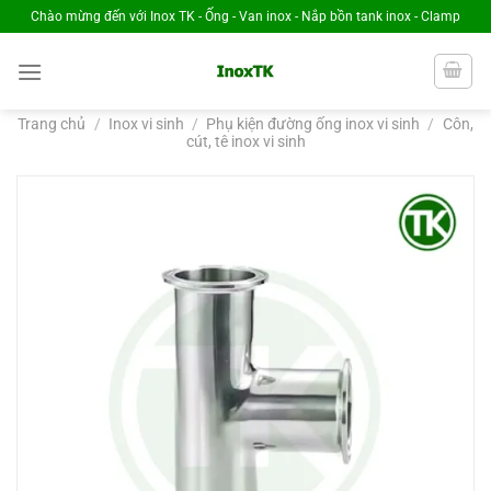
Chuyển
Chào mừng đến với Inox TK - Ống - Van inox - Nắp bồn tank inox - Clamp
đến
nội
dung
Trang chủ
/
Inox vi sinh
/
Phụ kiện đường ống inox vi sinh
/
Côn,
cút, tê inox vi sinh