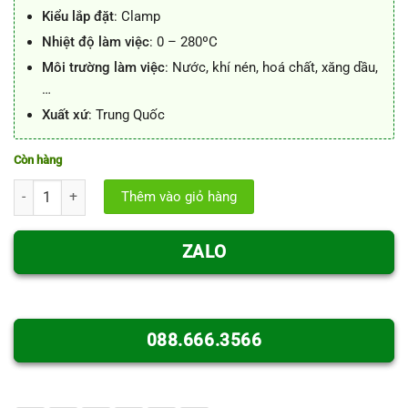
Kiểu lắp đặt
: Clamp
Nhiệt độ làm việc
: 0 – 280ºC
Môi trường làm việc
: Nước, khí nén, hoá chất, xăng dầu,
…
Xuất xứ
: Trung Quốc
Còn hàng
Tê clamp inox vi sinh - Tê vi sinh nối clamp inox số lượng
Thêm vào giỏ hàng
ZALO
088.666.3566