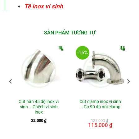
Tê inox vi sinh
SẢN PHẨM TƯƠNG TỰ
-16%
Cút hàn 45 độ inox vi
Cút clamp inox vi sinh
sinh – Chếch vi sinh
– Co 90 độ nối clamp
inox
iá
22.000
₫
137.000
₫
ện
Giá
115.000
₫
Giá
i
gốc
hiện
:
là:
tại
.000 ₫.
137.000 ₫.
là: