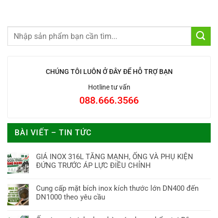
CHÚNG TÔI LUÔN Ở ĐÂY ĐỂ HỖ TRỢ BẠN
Hotline tư vấn
088.666.3566
BÀI VIẾT – TIN TỨC
GIÁ INOX 316L TĂNG MẠNH, ỐNG VÀ PHỤ KIỆN
ĐỨNG TRƯỚC ÁP LỰC ĐIỀU CHỈNH
Cung cấp mặt bích inox kích thước lớn DN400 đến
DN1000 theo yêu cầu