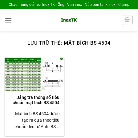
Chuyển
Chào mừng đến với Inox TK - Ống - Van inox - Nắp bồn tank inox - Clamp
đến
nội
dung
LƯU TRỮ THẺ:
MẶT BÍCH BS 4504
Bảng tra thông số tiêu
chuẩn mặt bích BS 4504
Mặt bích BS 4504 được
tạo ra dựa theo tiêu
chuẩn đến từ Anh. BS...