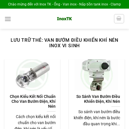
Chuyển
Chào mừng đến với Inox TK - Ống - Van inox - Nắp bồn tank inox - Clamp
đến
nội
dung
LƯU TRỮ THẺ:
VAN BƯỚM ĐIỀU KHIỂN KHÍ NÉN
INOX VI SINH
Chọn Kiểu Kết Nối Chuẩn
So Sánh Van Bướm Điều
Cho Van Bướm Điện, Khí
Khiển Điện, Khí Nén
Nén
So sánh van bướm điều
Cách chọn kiểu kết nối
khiển điện, khí nén là bước
chuẩn cho van bướm
đầu quan trọng khi...
điện, khí nén là yếu tố...