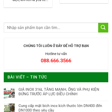
CHÚNG TÔI LUÔN Ở ĐÂY ĐỂ HỖ TRỢ BẠN
Hotline tư vấn
088.666.3566
BÀI VIẾT – TIN TỨC
GIÁ INOX 316L TĂNG MẠNH, ỐNG VÀ PHỤ KIỆN
ĐỨNG TRƯỚC ÁP LỰC ĐIỀU CHỈNH
Cung cấp mặt bích inox kích thước lớn DN400 đến
DN1000 theo yêu cầu