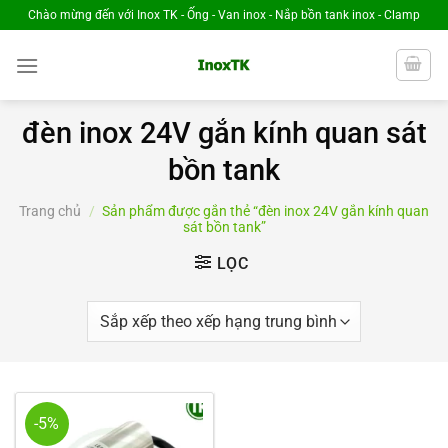
Chuyển
Chào mừng đến với Inox TK - Ống - Van inox - Nắp bồn tank inox - Clamp
đến
nội
dung
đèn inox 24V gắn kính quan sát
bồn tank
Trang chủ
/
Sản phẩm được gắn thẻ “đèn inox 24V gắn kính quan
sát bồn tank”
LỌC
-5%