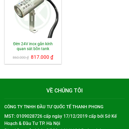
Đèn 24V inox gắn kính
quan sát bồn tank
Giá
817.000
₫
Giá
860.000
₫
gốc
hiện
là:
tại
860.000 ₫.
là:
817.000 ₫.
VỀ CHÚNG TÔI
CÔNG TY TNHH ĐẦU TƯ QUỐC TẾ THANH PHONG
MST: 0109028726 cấp ngày 17/12/2019 cấp bởi
Sở Kế
Hoạch & Đầu Tư TP. Hà Nội