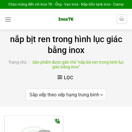
Chuyển
Chào mừng đến với Inox TK - Ống - Van inox - Nắp bồn tank inox - Clamp
đến
nội
dung
nắp bịt ren trong hình lục giác
bằng inox
Trang chủ
/
Sản phẩm được gắn thẻ “nắp bịt ren trong hình lục
giác bằng inox”
LỌC