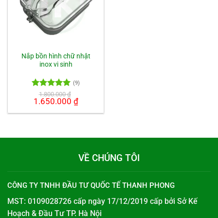
Nắp bồn hình chữ nhật
inox vi sinh
(9)
Được xếp
1.800.000
₫
Giá
1.650.000
₫
Giá
hạng
5.00
gốc
hiện
5 sao
là:
tại
1.800.000 ₫.
là:
1.650.000 ₫.
VỀ CHÚNG TÔI
CÔNG TY TNHH ĐẦU TƯ QUỐC TẾ THANH PHONG
MST: 0109028726 cấp ngày 17/12/2019 cấp bởi
Sở Kế
Hoạch & Đầu Tư TP. Hà Nội