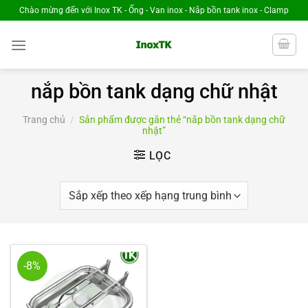
Chuyển
Chào mừng đến với Inox TK - Ống - Van inox - Nắp bồn tank inox - Clamp
đến
nội
dung
nắp bồn tank dạng chữ nhật
Trang chủ
/
Sản phẩm được gắn thẻ “nắp bồn tank dạng chữ
nhật”
LỌC
-8%