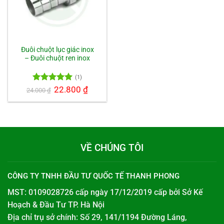
Đuôi chuột lục giác inox
– Đuôi chuột ren inox
(1)
Được xếp
Giá
22.800
₫
Giá
24.000
₫
gốc
hiện
hạng
5.00
là:
tại
5 sao
24.000 ₫.
là:
22.800 ₫.
VỀ CHÚNG TÔI
CÔNG TY TNHH ĐẦU TƯ QUỐC TẾ THANH PHONG
MST: 0109028726 cấp ngày 17/12/2019 cấp bởi
Sở Kế
Hoạch & Đầu Tư TP. Hà Nội
Địa chỉ trụ sở chính: Số 29, 141/1194 Đường Láng,