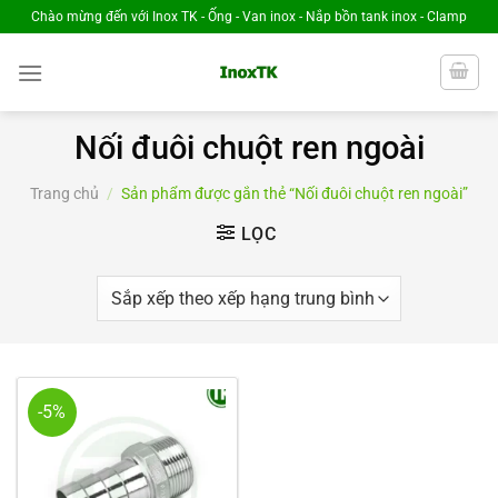
Chuyển
Chào mừng đến với Inox TK - Ống - Van inox - Nắp bồn tank inox - Clamp
đến
nội
dung
Nối đuôi chuột ren ngoài
Trang chủ
/
Sản phẩm được gắn thẻ “Nối đuôi chuột ren ngoài”
LỌC
-5%