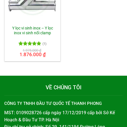
Y lọc vi sinh inox – Y lọc
inox vi sinh nối clamp
(1)
Được xếp
1.975.000
₫
Giá
1.876.000
₫
Giá
hạng
5.00
gốc
hiện
5 sao
là:
tại
1.975.000 ₫.
là:
1.876.000 ₫.
VỀ CHÚNG TÔI
CÔNG TY TNHH ĐẦU TƯ QUỐC TẾ THANH PHONG
MST: 0109028726 cấp ngày 17/12/2019 cấp bởi
Sở Kế
Hoạch & Đầu Tư TP. Hà Nội
Địa chỉ trụ sở chính: Số 29, 141/1194 Đường Láng,