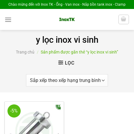
Chuyển
Chào mừng đến với Inox TK - Ống - Van inox - Nắp bồn tank inox - Clamp
đến
nội
dung
y lọc inox vi sinh
Trang chủ
/
Sản phẩm được gắn thẻ “y lọc inox vi sinh”
LỌC
-5%