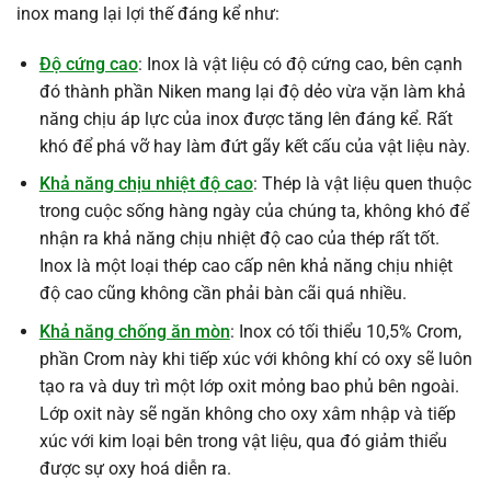
inox mang lại lợi thế đáng kể như:
Độ cứng cao
: Inox là vật liệu có độ cứng cao, bên cạnh
đó thành phần Niken mang lại độ dẻo vừa vặn làm khả
năng chịu áp lực của inox được tăng lên đáng kể. Rất
khó để phá vỡ hay làm đứt gãy kết cấu của vật liệu này.
Khả năng chịu nhiệt độ cao
: Thép là vật liệu quen thuộc
trong cuộc sống hàng ngày của chúng ta, không khó để
nhận ra khả năng chịu nhiệt độ cao của thép rất tốt.
Inox là một loại thép cao cấp nên khả năng chịu nhiệt
độ cao cũng không cần phải bàn cãi quá nhiều.
Khả năng chống ăn mòn
: Inox có tối thiểu 10,5% Crom,
phần Crom này khi tiếp xúc với không khí có oxy sẽ luôn
tạo ra và duy trì một lớp oxit mỏng bao phủ bên ngoài.
Lớp oxit này sẽ ngăn không cho oxy xâm nhập và tiếp
xúc với kim loại bên trong vật liệu, qua đó giảm thiểu
được sự oxy hoá diễn ra.