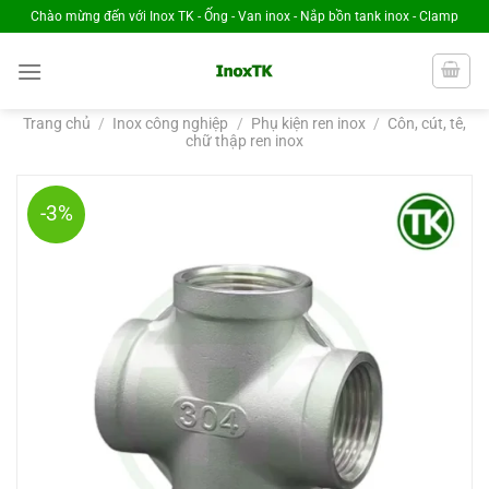
Chuyển
Chào mừng đến với Inox TK - Ống - Van inox - Nắp bồn tank inox - Clamp
đến
nội
dung
Trang chủ
/
Inox công nghiệp
/
Phụ kiện ren inox
/
Côn, cút, tê,
chữ thập ren inox
-3%