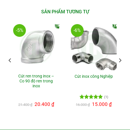
SẢN PHẨM TƯƠNG TỰ
-5%
-6%
Cút ren trong inox –
Cút inox công Nghiệp
Co 90 độ ren trong
inox
(1)
iá
Giá
20.400
₫
Giá
Được xếp
Giá
15.000
₫
Giá
21.400
₫
16.000
₫
ện
gốc
hiện
gốc
hiện
hạng
5.00
i
là:
tại
là:
tại
5 sao
:
21.400 ₫.
là:
16.000 ₫.
là:
.500 ₫.
20.400 ₫.
15.000 ₫.