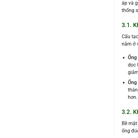
áp và g
thống s
3.1. K
Cấu tạo
nằm ở 
Ống 
dọc 
giảm
Ống 
thàn
hơn.
3.2. 
Bề mặt 
ống đúc