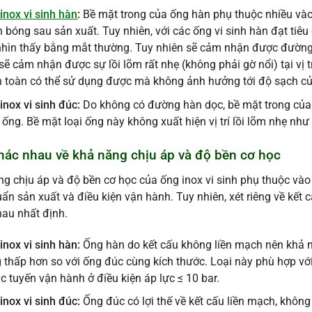
inox vi sinh hàn
:
Bề mặt trong của ống hàn phụ thuộc nhiều và
 bóng sau sản xuất. Tuy nhiên, với các ống vi sinh hàn đạt tiê
nhìn thấy bằng mắt thường. Tuy nhiên sẽ cảm nhận được đường
sẽ cảm nhận được sự lồi lõm rất nhẹ (không phải gờ nổi) tại vị 
 toàn có thể sử dụng được mà không ảnh hưởng tới độ sạch củ
inox vi sinh đúc:
Do không có đường hàn dọc, bề mặt trong của
 ống. Bề mặt loại ống này không xuất hiện vị trí lồi lõm nhẹ như
Khác nhau về khả năng chịu áp và độ bền cơ học
g chịu áp và độ bền cơ học của ống inox vi sinh phụ thuộc vào n
uẩn sản xuất và điều kiện vận hành. Tuy nhiên, xét riêng về kết
au nhất định.
inox vi sinh hàn:
Ống hàn do kết cấu không liền mạch nên khả n
 thấp hơn so với ống đúc cùng kích thước. Loại này phù hợp với
ác tuyến vận hành ở điều kiện áp lực ≤ 10 bar.
inox vi sinh đúc:
Ống đúc có lợi thế về kết cấu liền mạch, không