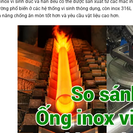
inox vi sinh đúc và hàn đều có thể được sản xuất từ các mác i
ờng phổ biến ở các hệ thống vi sinh thông dụng, còn inox 316
 năng chống ăn mòn tốt hơn và yêu cầu vật liệu cao hơn.