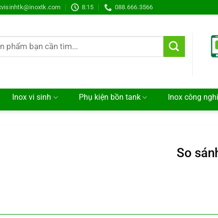
xvisinhtk@inoxtk.com
8:15
088.666.3566
Inox vi sinh
Phụ kiện bồn tank
Inox công ngh
So sánh