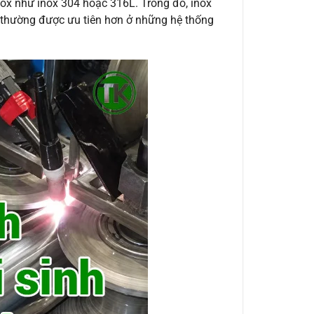
nox như inox 304 hoặc 316L. Trong đó, inox
L thường được ưu tiên hơn ở những hệ thống