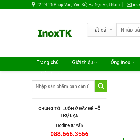
Chuyển
22-24-26 Pháp Vân, Yên Sở, Hà Nội, Việt Nam
ino
đến
nội
dung
Tìm
kiếm:
Trang chủ
Giới thiệu
Ống inox
Cửa hàng
CHÚNG TÔI LUÔN Ở ĐÂY ĐỂ HỖ
TRỢ BẠN
Hotline tư vấn
088.666.3566