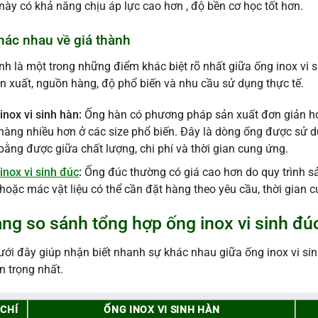
này có khả năng chịu áp lực cao hơn , độ bền cơ học tốt hơn.
hác nhau về giá thành
nh là một trong những điểm khác biệt rõ nhất giữa ống inox vi 
ản xuất, nguồn hàng, độ phổ biến và nhu cầu sử dụng thực tế.
inox vi sinh hàn:
Ống hàn có phương pháp sản xuất đơn giản hơ
hàng nhiều hơn ở các size phổ biến. Đây là dòng ống được sử dụn
bằng được giữa chất lượng, chi phí và thời gian cung ứng.
inox vi sinh đúc
:
Ống đúc thường có giá cao hơn do quy trình sả
 hoặc mác vật liệu có thể cần đặt hàng theo yêu cầu, thời gian
ảng so sánh tổng hợp ống inox vi sinh đú
ới đây giúp nhận biết nhanh sự khác nhau giữa ống inox vi sinh
n trọng nhất.
 CHÍ
ỐNG INOX VI SINH HÀN