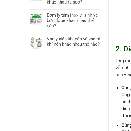
khác nhau ra sao?
Bơm ly tâm inox vi sinh và
bơm lobe khác nhau thế
nào?
Van y xiên khí nén và van bi
khí nén khác nhau thế nào?
2. Đ
Ống ino
vẫn phả
các yếu
Cùng
Ống 
hệ t
dịch
đườ
Cùng