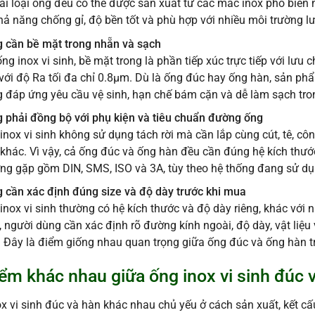
ai loại ống đều có thể được sản xuất từ các mác inox phổ biến 
hả năng chống gỉ, độ bền tốt và phù hợp với nhiều môi trường l
 cần bề mặt trong nhẵn và sạch
ống inox vi sinh, bề mặt trong là phần tiếp xúc trực tiếp với lưu
với độ Ra tối đa chỉ 0.8μm. Dù là ống đúc hay ống hàn, sản phẩ
g đáp ứng yêu cầu vệ sinh, hạn chế bám cặn và dễ làm sạch tro
 phải đồng bộ với phụ kiện và tiêu chuẩn đường ống
inox vi sinh không sử dụng tách rời mà cần lắp cùng cút, tê, côn
 khác. Vì vậy, cả ống đúc và ống hàn đều cần đúng hệ kích thướ
ng gặp gồm DIN, SMS, ISO và 3A, tùy theo hệ thống đang sử dụ
 cần xác định đúng size và độ dày trước khi mua
inox vi sinh thường có hệ kích thước và độ dày riêng, khác với 
 người dùng cần xác định rõ đường kính ngoài, độ dày, vật liệu
 Đây là điểm giống nhau quan trọng giữa ống đúc và ống hàn t
iểm khác nhau giữa ống inox vi sinh đúc 
x vi sinh đúc và hàn khác nhau chủ yếu ở cách sản xuất, kết cấ