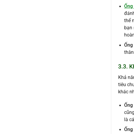
Ống 
đánh
thể 
bạn 
hoàn
Ống 
thân
3.3. 
Khả năn
tiêu ch
khác nh
Ống 
cũng
là c
Ống 