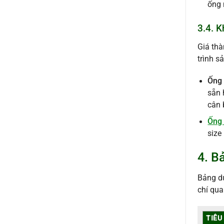
ống 
3.4. K
Giá thà
trình s
Ống 
sẵn 
cân 
Ống 
size
4. B
Bảng dư
chí qua
TIÊU