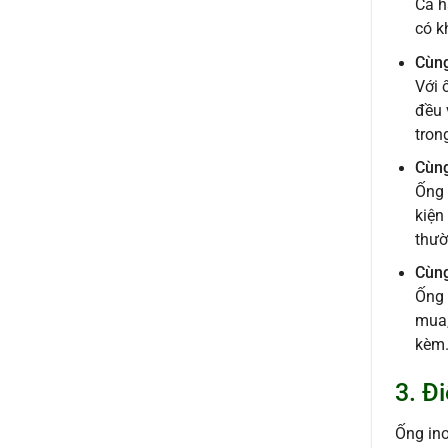
Cả h
có k
Cùng
Với 
đều 
tron
Cùng
Ống 
kiện
thườ
Cùng
Ống 
mua,
kèm.
3. Đ
Ống ino