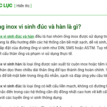
C LỤC
Hiển thị
ng inox vi sinh đúc và hàn là gì?
x vi sinh đúc và hàn
đều là hai nhóm ống inox được sử dụng tr
ng là đều hướng đến các hệ thống cần bề mặt sạch, dễ vệ sinh,
ắp đặt của đường ống vi sinh như DIN, SMS hoặc ASTM. Tuy nhi
ết cấu thân ống và phạm vi sử dụng thực tế.
x vi sinh hàn
là loại ống được sản xuất từ cuộn inox hoặc tấm in
hàn dọc theo chiều dài thân ống để tạo thành ống hoàn chỉnh. 
 để bề mặt bên trong ống đủ nhẵn, sạch và đáp ứng yêu cầu tiếp
x vi sinh đúc
là loại ống có kết cấu liền mạch, không có đường
ắc đến trong các hệ thống cần độ đồng nhất cao hơn về kết cấu
với các tuyến ống vi sinh thông dụng.