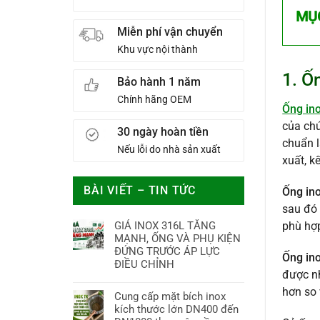
MỤ
Miễn phí vận chuyển
Khu vực nội thành
1. Ố
Bảo hành 1 năm
Chính hãng OEM
Ống ino
của chú
30 ngày hoàn tiền
chuẩn l
Nếu lỗi do nhà sản xuất
xuất, k
BÀI VIẾT – TIN TỨC
Ống ino
sau đó 
GIÁ INOX 316L TĂNG
phù hợp
MẠNH, ỐNG VÀ PHỤ KIỆN
ĐỨNG TRƯỚC ÁP LỰC
Ống ino
ĐIỀU CHỈNH
được nh
hơn so 
Cung cấp mặt bích inox
kích thước lớn DN400 đến