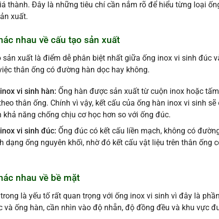
iá thành. Đây là những tiêu chí cần nắm rõ để hiểu từng loại ố
ản xuất.
hác nhau về cấu tạo sản xuất
 sản xuất là điểm dễ phân biệt nhất giữa ống inox vi sinh đúc 
việc thân ống có đường hàn dọc hay không.
inox vi sinh hàn:
Ống hàn được sản xuất từ cuộn inox hoặc tấm 
theo thân ống. Chính vì vậy, kết cấu của ống hàn inox vi sinh s
 khả năng chống chịu cơ học hơn so với ống đúc.
inox vi sinh đúc:
Ống đúc có kết cấu liền mạch, không có đường
h dạng ống nguyên khối, nhờ đó kết cấu vật liệu trên thân ống 
Khác nhau về bề mặt
trong là yếu tố rất quan trọng với ống inox vi sinh vì đây là phần
 và ống hàn, cần nhìn vào độ nhẵn, độ đồng đều và khu vực đ