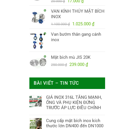
Giá
Giá
38.000.000 ₫.
17.000
₫
20.000
₫
gốc
hiện
VAN KÍNH THỦY MẶT BÍCH
là:
tại
INOX
20.000 ₫.
là:
Giá
17.000 ₫.
Giá
1.025.000
₫
1.100.000
₫
gốc
hiện
Van bướm thân gang cánh
là:
tại
inox
1.100.000 ₫.
là:
1.025.000 ₫.
Mặt bích mù JIS 20K
Giá
Giá
239.000
₫
250.000
₫
gốc
hiện
là:
tại
250.000 ₫.
là:
BÀI VIẾT – TIN TỨC
239.000 ₫.
GIÁ INOX 316L TĂNG MẠNH,
ỐNG VÀ PHỤ KIỆN ĐỨNG
TRƯỚC ÁP LỰC ĐIỀU CHỈNH
Cung cấp mặt bích inox kích
thước lớn DN400 đến DN1000