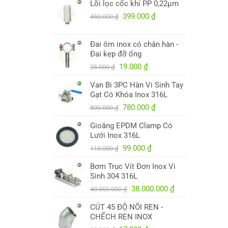
Lõi lọc cốc khí PP 0,22µm
là:
tại
250.000 ₫.
Giá
là:
Giá
399.000
₫
450.000
₫
gốc
245.000 ₫.
hiện
là:
tại
Đai ôm inox có chân hàn -
450.000 ₫.
là:
Đai kẹp đỡ ống
399.000 ₫.
Giá
Giá
19.000
₫
25.000
₫
gốc
hiện
Van Bi 3PC Hàn Vi Sinh Tay
là:
tại
Gạt Có Khóa Inox 316L
25.000 ₫.
là:
Giá
19.000 ₫.
Giá
780.000
₫
800.000
₫
gốc
hiện
Gioăng EPDM Clamp Có
là:
tại
Lưới Inox 316L
800.000 ₫.
là:
Giá
Giá
780.000 ₫.
99.000
₫
115.000
₫
gốc
hiện
Bơm Trục Vít Đơn Inox Vi
là:
tại
Sinh 304 316L
115.000 ₫.
là:
Giá
99.000 ₫.
Giá
38.000.000
₫
40.000.000
₫
gốc
hiện
CÚT 45 ĐỘ NỐI REN -
là:
tại
CHẾCH REN INOX
40.000.000 ₫.
là: