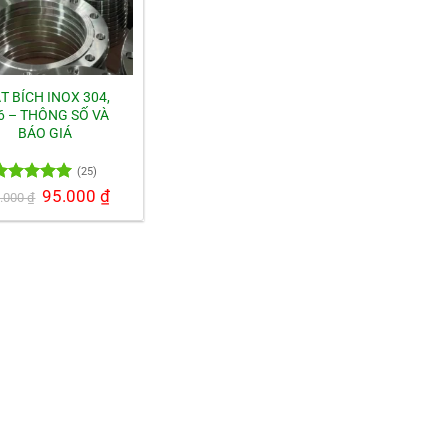
T BÍCH INOX 304,
6 – THÔNG SỐ VÀ
BÁO GIÁ
(25)
Được xếp
Giá
95.000
₫
Giá
0.000
₫
gốc
hiện
hạng
5.00
là:
tại
 sao
100.000 ₫.
là:
95.000 ₫.