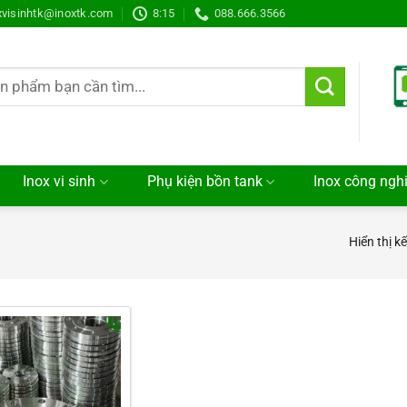
xvisinhtk@inoxtk.com
8:15
088.666.3566
Inox vi sinh
Phụ kiện bồn tank
Inox công ngh
Hiển thị k