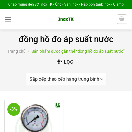
Chuyển
Chào mừng đến với Inox TK - Ống - Van inox - Nắp bồn tank inox - Clamp
đến
nội
dung
đồng hồ đo áp suất nước
Trang chủ
/
Sản phẩm được gắn thẻ “đồng hồ đo áp suất nước”
LỌC
-3%