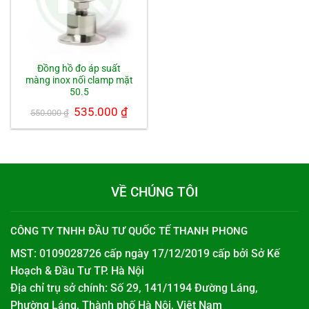
Đồng hồ đo áp suất
màng inox nối clamp mặt
50.5
Giá
535.000
₫
Giá
550.000
₫
gốc
hiện
là:
tại
550.000 ₫.
là:
535.000 ₫.
VỀ CHÚNG TÔI
CÔNG TY TNHH ĐẦU TƯ QUỐC TẾ THANH PHONG
MST: 0109028726 cấp ngày 17/12/2019 cấp bởi
Sở Kế
Hoạch & Đầu Tư TP. Hà Nội
Địa chỉ trụ sở chính: Số 29, 141/1194 Đường Láng,
Phường Láng, Thành phố Hà Nội, Việt Nam