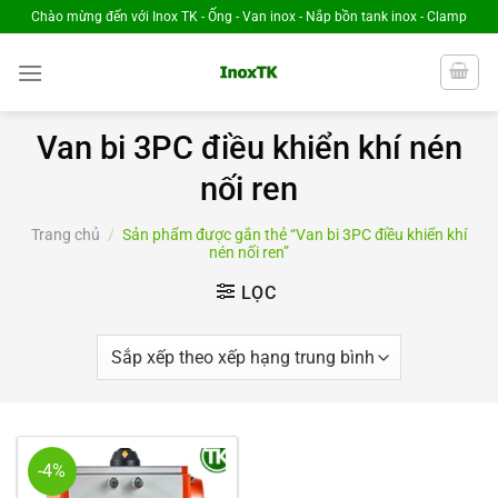
Chuyển
Chào mừng đến với Inox TK - Ống - Van inox - Nắp bồn tank inox - Clamp
đến
nội
dung
Van bi 3PC điều khiển khí nén
nối ren
Trang chủ
/
Sản phẩm được gắn thẻ “Van bi 3PC điều khiển khí
nén nối ren”
LỌC
-4%