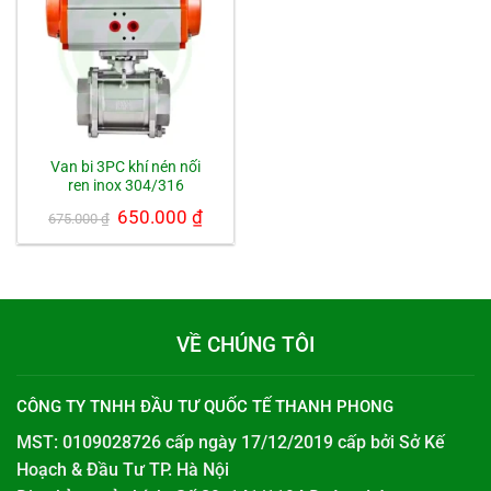
Van bi 3PC khí nén nối
ren inox 304/316
Giá
650.000
₫
Giá
675.000
₫
gốc
hiện
là:
tại
675.000 ₫.
là:
650.000 ₫.
VỀ CHÚNG TÔI
CÔNG TY TNHH ĐẦU TƯ QUỐC TẾ THANH PHONG
MST: 0109028726 cấp ngày 17/12/2019 cấp bởi
Sở Kế
Hoạch & Đầu Tư TP. Hà Nội