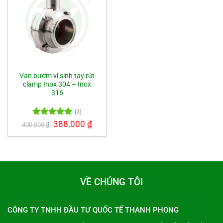
Van bướm vi sinh tay rút
clamp Inox 304 – Inox
316
(3)
Được xếp
Giá
388.000
₫
Giá
400.000
₫
gốc
hiện
hạng
5.00
là:
tại
5 sao
400.000 ₫.
là:
388.000 ₫.
VỀ CHÚNG TÔI
CÔNG TY TNHH ĐẦU TƯ QUỐC TẾ THANH PHONG