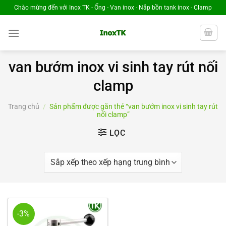
Chuyển
Chào mừng đến với Inox TK - Ống - Van inox - Nắp bồn tank inox - Clamp
đến
nội
dung
van bướm inox vi sinh tay rút nối
clamp
Trang chủ
/
Sản phẩm được gắn thẻ “van bướm inox vi sinh tay rút
nối clamp”
LỌC
-3%