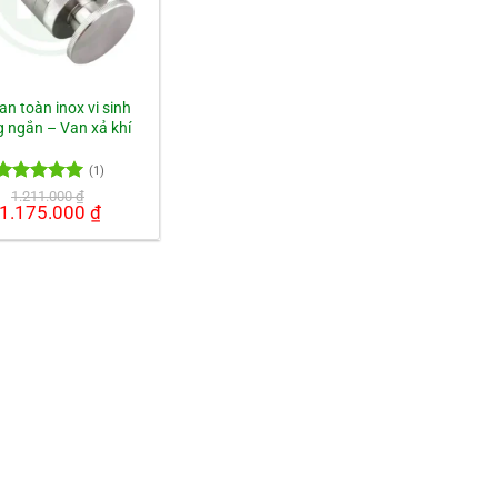
an toàn inox vi sinh
 ngắn – Van xả khí
(1)
Được xếp
1.211.000
₫
Giá
1.175.000
₫
Giá
hạng
5.00
gốc
hiện
5 sao
là:
tại
1.211.000 ₫.
là:
1.175.000 ₫.