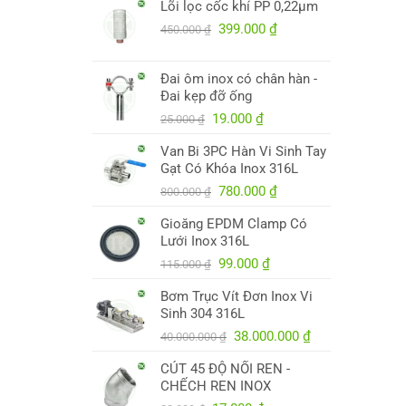
Lõi lọc cốc khí PP 0,22µm
là:
tại
250.000 ₫.
Giá
là:
Giá
399.000
₫
450.000
₫
gốc
245.000 ₫.
hiện
là:
tại
Đai ôm inox có chân hàn -
450.000 ₫.
là:
Đai kẹp đỡ ống
399.000 ₫.
Giá
Giá
19.000
₫
25.000
₫
gốc
hiện
Van Bi 3PC Hàn Vi Sinh Tay
là:
tại
Gạt Có Khóa Inox 316L
25.000 ₫.
là:
Giá
19.000 ₫.
Giá
780.000
₫
800.000
₫
gốc
hiện
Gioăng EPDM Clamp Có
là:
tại
Lưới Inox 316L
800.000 ₫.
là:
Giá
Giá
780.000 ₫.
99.000
₫
115.000
₫
gốc
hiện
Bơm Trục Vít Đơn Inox Vi
là:
tại
Sinh 304 316L
115.000 ₫.
là:
Giá
99.000 ₫.
Giá
38.000.000
₫
40.000.000
₫
gốc
hiện
CÚT 45 ĐỘ NỐI REN -
là:
tại
CHẾCH REN INOX
40.000.000 ₫.
là: