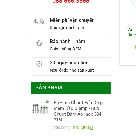
088.666.3566
Miễn phí vận chuyển
Khu vực nội thành
Van 
dạng
Bảo hành 1 năm
Chính hãng OEM
30 ngày hoàn tiền
Nếu lỗi do nhà sản xuất
SẢN PHẨM
Bộ Đuôi Chuột Bấm Ống
Mềm Đầu Clamp - Đuôi
Chuột Bấm Áo Inox 304
316L
Giá
Giá
245.000
₫
250.000
₫
gốc
hiện