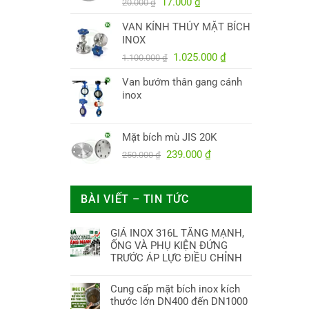
Giá
Giá
38.000.000 ₫.
17.000
₫
20.000
₫
gốc
hiện
VAN KÍNH THỦY MẶT BÍCH
là:
tại
INOX
20.000 ₫.
là:
Giá
17.000 ₫.
Giá
1.025.000
₫
1.100.000
₫
gốc
hiện
Van bướm thân gang cánh
là:
tại
inox
1.100.000 ₫.
là:
1.025.000 ₫.
Mặt bích mù JIS 20K
Giá
Giá
239.000
₫
250.000
₫
gốc
hiện
là:
tại
250.000 ₫.
là:
BÀI VIẾT – TIN TỨC
239.000 ₫.
GIÁ INOX 316L TĂNG MẠNH,
ỐNG VÀ PHỤ KIỆN ĐỨNG
TRƯỚC ÁP LỰC ĐIỀU CHỈNH
Cung cấp mặt bích inox kích
thước lớn DN400 đến DN1000