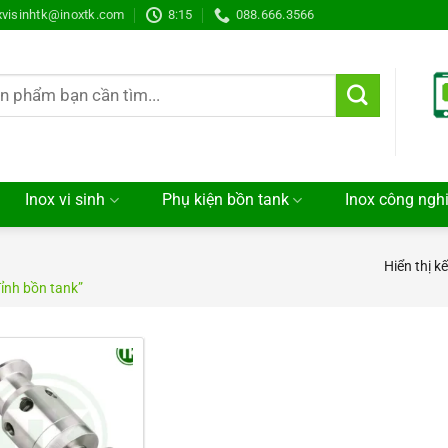
xvisinhtk@inoxtk.com
8:15
088.666.3566
Inox vi sinh
Phụ kiện bồn tank
Inox công ngh
Hiển thị k
ỉnh bồn tank”