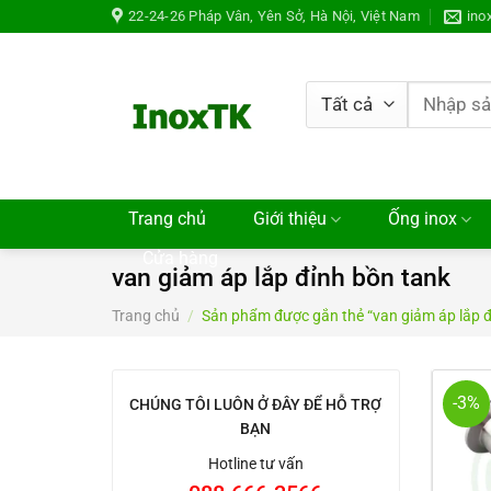
Chuyển
22-24-26 Pháp Vân, Yên Sở, Hà Nội, Việt Nam
ino
đến
nội
dung
Tìm
kiếm:
Trang chủ
Giới thiệu
Ống inox
Cửa hàng
van giảm áp lắp đỉnh bồn tank
Trang chủ
/
Sản phẩm được gắn thẻ “van giảm áp lắp đ
-3%
CHÚNG TÔI LUÔN Ở ĐÂY ĐỂ HỖ TRỢ
BẠN
Hotline tư vấn