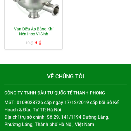
Van Điều Áp Bằng Khí
Nén Inox Vi Sinh
Giá
9
₫
Giá
10
₫
gốc
hiện
là:
tại
10 ₫.
là:
9 ₫.
VỀ CHÚNG TÔI
CÔNG TY TNHH ĐẦU TƯ QUỐC TẾ THANH PHONG
MST: 0109028726 cấp ngày 17/12/2019 cấp bởi
Sở Kế
Hoạch & Đầu Tư TP. Hà Nội
Địa chỉ trụ sở chính: Số 29, 141/1194 Đường Láng,
Phường Láng, Thành phố Hà Nội, Việt Nam