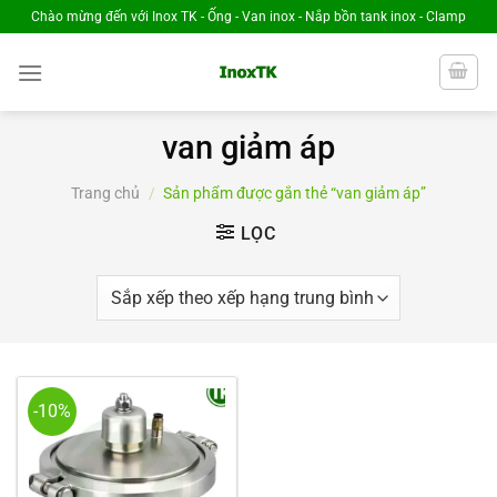
Chuyển
Chào mừng đến với Inox TK - Ống - Van inox - Nắp bồn tank inox - Clamp
đến
nội
dung
van giảm áp
Trang chủ
/
Sản phẩm được gắn thẻ “van giảm áp”
LỌC
-10%