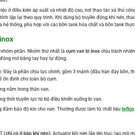
dứt.
việc ở điều kiện áp suất và nhiệt độ cao, nơi thao tác xả thủ cô
nh lặp lại theo quy trình. Khi dùng bộ truyền động khí nén, t
a hệ thống, phù hợp với các bồn tank hóa chất và bồn tank thự
 inox
2 nhóm phần. Nhóm thứ nhất là
cụm van bi inox
chịu trách nhiệ
 đóng mở bằng tay hay tự động.
)
:
Đây là phần chịu lực chính, gồm 3 mảnh (đầu hàn đáy bồn, thâ
iữ ổn định cho toàn bộ cụm.
ông nằm trong thân van.
ng thời truyền lực từ bộ điều khiển xuống bi van.
g đảm bảo độ kín cho van. Thường được làm từ chất liệu
teflon
AT
(chỉ có ở bản khí nén)
:
Actuator khí nén lắp lên trục, tạo mô