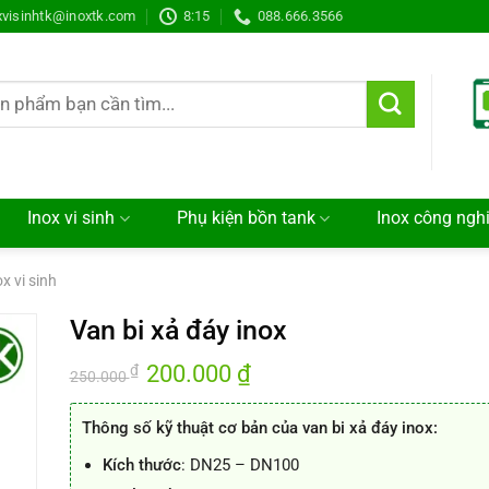
xvisinhtk@inoxtk.com
8:15
088.666.3566
Inox vi sinh
Phụ kiện bồn tank
Inox công ngh
ox vi sinh
Van bi xả đáy inox
Giá
200.000
₫
Giá
₫
250.000
gốc
hiện
là:
tại
250.000 ₫.
là:
Thông số kỹ thuật cơ bản của van bi xả đáy inox:
200.000 ₫.
Kích thước
: DN25 – DN100