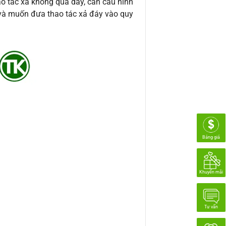
o tác xả không quá dày, cần cấu hình
 và muốn đưa thao tác xả đáy vào quy
Bảng giá
Khuyến mãi
Tư vấn