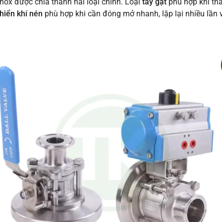
nox được chia thành hai loại chính. Loại
tay gạt
phù hợp khi tha
hiển khí nén
phù hợp khi cần đóng mở nhanh, lặp lại nhiều lần