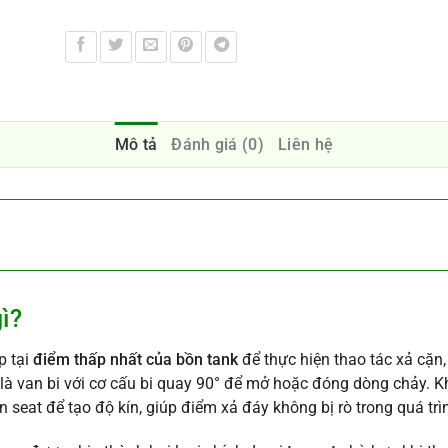
Mô tả
Đánh giá (0)
Liên hệ
gì?
p tại
điểm thấp nhất của bồn tank
để thực hiện thao tác xả cặn,
 là van bi với cơ cấu bi quay 90° để mở hoặc đóng dòng chảy. K
ên seat để tạo độ kín, giúp điểm xả đáy không bị rò trong quá tr