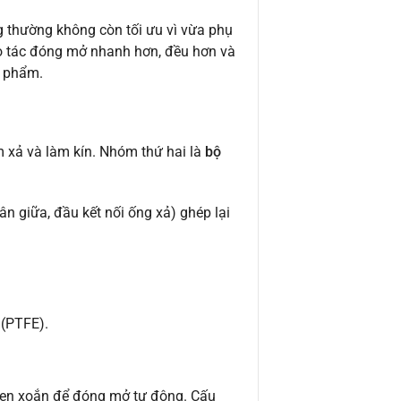
ng thường không còn tối ưu vì vừa phụ
hao tác đóng mở nhanh hơn, đều hơn và
c phẩm.
m xả và làm kín. Nhóm thứ hai là
bộ
n giữa, đầu kết nối ống xả) ghép lại
(PTFE).
 men xoắn để đóng mở tự động. Cấu