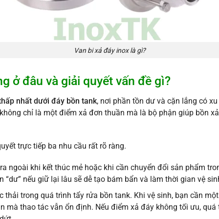
Van bi xả đáy inox là gì?
ng ở đâu và giải quyết vấn đề gì?
thấp nhất dưới đáy bồn tank
, nơi phần tồn dư và cặn lắng có x
hông chỉ là một điểm xả đơn thuần mà là bộ phận giúp bồn xả
yết trực tiếp ba nhu cầu rất rõ ràng.
ra ngoài khi kết thúc mẻ hoặc khi cần chuyển đổi sản phẩm tron
 “dư” nếu giữ lại lâu sẽ dễ tạo bám bẩn và làm thời gian vệ sin
 thải trong quá trình tẩy rửa bồn tank. Khi vệ sinh, bạn cần mộ
 lần mà thao tác vẫn ổn định. Nếu điểm xả đáy không tối ưu, quá 