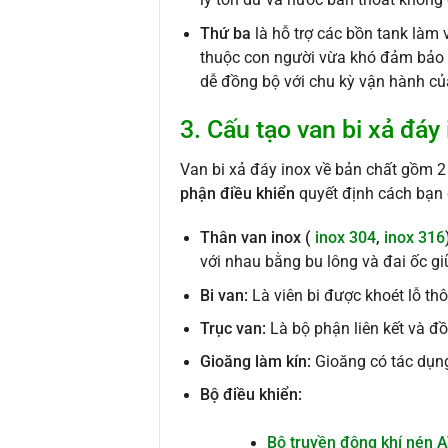
lý tồn dư và nước bẩn thoát không 
Thứ ba
là hỗ trợ các bồn tank làm 
thuộc con người vừa khó đảm bảo tí
dễ đồng bộ với chu kỳ vận hành củ
3. Cấu tạo van bi xả đáy
Van bi xả đáy inox về bản chất gồm 
phận điều khiển
quyết định cách bạn
Thân van inox (
inox 304
,
inox 316
với nhau bằng bu lông và đai ốc g
Bi van:
Là viên bi được khoét lỗ th
Trục van:
Là bộ phận liên kết và đồ
Gioăng làm kín
:
Gioăng có tác dụn
Bộ điều khiển:
Bộ truyền động khí nén 