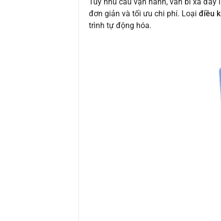
Tùy nhu cầu vận hành, van bi xả đáy i
đơn giản và tối ưu chi phí. Loại
điều k
trình tự động hóa.