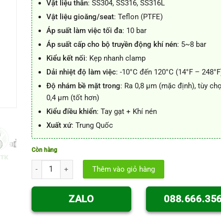
Vật liệu thân
: SS304, SS316, SS316L
Vật liệu gioăng/seat
: Teflon (PTFE)
Áp suất làm việc tối đa
: 10 bar
Áp suất cấp cho bộ truyền động khí nén
: 5~8 bar
Kiểu kết nối
: Kẹp nhanh clamp
Dải nhiệt độ làm việc
: -10°C đến 120°C (14°F – 248°F
Độ nhám bề mặt trong
: Ra 0,8 µm (mặc định), tùy ch
0,4 µm (tốt hơn)
Kiểu điều khiển
: Tay gạt + Khí nén
Xuất xứ
: Trung Quốc
Còn hàng
Van bi xả đáy inox số lượng
Thêm vào giỏ hàng
ZALO
088.666.35