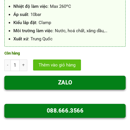
Nhiệt độ làm việc
: Max 260ºC
Áp suất
: 10bar
Kiểu lắp đặt
: Clamp
Môi trường làm việc
: Nước, hoá chất, xăng dầu,…
Xuất xứ
: Trung Quốc
Còn hàng
Van bi 3 ngã inox vi sinh tay gạt số lượng
Thêm vào giỏ hàng
ZALO
088.666.3566