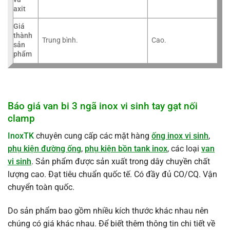
axit
Giá
thành
Trung bình.
Cao.
sản
phẩm
Báo giá van bi 3 ngã inox vi sinh tay gạt nối
clamp
InoxTK
chuyên cung cấp các mặt hàng
ống inox vi sinh
,
phụ kiện đường ống
,
phụ kiện bồn tank inox
, các loại
van
vi sinh
. Sản phẩm được sản xuất trong dây chuyền chất
lượng cao. Đạt tiêu chuẩn quốc tế. Có đầy đủ CO/CQ. Vận
chuyển toàn quốc.
Do sản phẩm bao gồm nhiều kích thước khác nhau nên
chúng có giá khác nhau. Để biết thêm thông tin chi tiết về