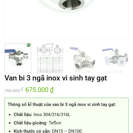
Van bi 3 ngã inox vi sinh tay gạt
Giá
675.000
₫
Giá
₫
700.000
gốc
hiện
là:
tại
700.000 ₫.
là:
Thông số kĩ thuật của van bi 3 ngã inox vi sinh tay gạt
:
675.000 ₫.
Chất liệu
: Inox 304/316/316L
Chất liệu gioăng
: Teflon
Kích thước có sẵn
: DN15 – DN100