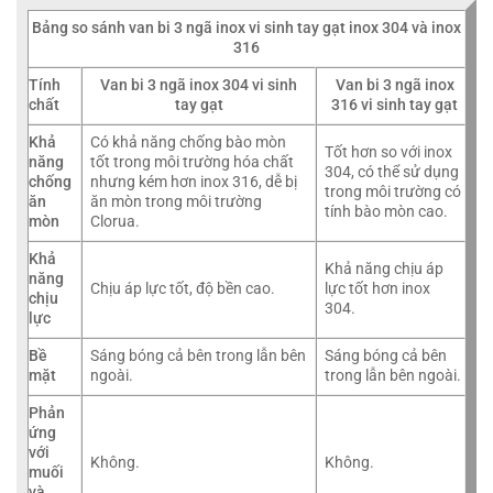
Bảng so sánh van bi 3 ngã inox vi sinh tay gạt inox 304 và inox
316
Tính
Van bi 3 ngã inox 304 vi sinh
Van bi 3 ngã inox
chất
tay gạt
316 vi sinh tay gạt
Khả
Có khả năng chống bào mòn
Tốt hơn so với inox
năng
tốt trong môi trường hóa chất
304, có thể sử dụng
chống
nhưng kém hơn inox 316, dễ bị
trong môi trường có
ăn
ăn mòn trong môi trường
tính bào mòn cao.
mòn
Clorua.
Khả
Khả năng chịu áp
năng
Chịu áp lực tốt, độ bền cao.
lực tốt hơn inox
chịu
304.
lực
Bề
Sáng bóng cả bên trong lẫn bên
Sáng bóng cả bên
mặt
ngoài.
trong lẫn bên ngoài.
Phản
ứng
với
Không.
Không.
muối
và