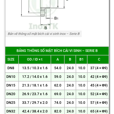
Bản vẽ thông số mặt bích cái vi sinh inox – Serie B
BẢNG THÔNG SỐ MẶT BÍCH CÁI VI SINH – SERIE B
SIZE
OD / ID × t
A
B
B1
C
DN8
13.5 / 10.3 x 1.6
54.0
24.0
10.0
37 (4 × Φ9)
DN10
17.2 / 14.0 x 1.6
59.0
24.0
10.0
42 (4 × Φ9)
DN15
21.3 / 18.1 x 1.6
62.0
24.0
10.0
45 (4 × Φ9)
DN20
26.9 / 23.7 x 1.6
69.0
24.0
10.0
52 (4 × Φ9)
DN25
33.7 / 29.7 x 2.0
74.0
24.0
10.0
57 (4 × Φ9)
DN32
42.4 / 38.4 x 2.0
82.0
24.0
10.0
65 (4 × Φ9)