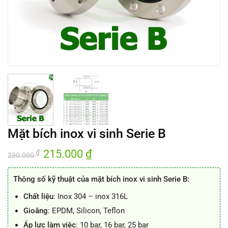
Mặt bích inox vi sinh Serie B
Giá
215.000
₫
Giá
₫
230.000
gốc
hiện
là:
tại
230.000 ₫.
là:
Thông số kỹ thuật của mặt bích inox vi sinh Serie B:
215.000 ₫.
Chất liệu
: Inox 304 – inox 316L
Gioăng
: EPDM, Silicon, Teflon
Áp lực làm việc
: 10 bar, 16 bar, 25 bar