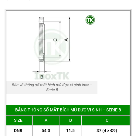
Bản vẽ thông số mặt bích mù đực vi sinh inox –
Serie B
BẢNG THÔNG SỐ MẶT BÍCH MÙ ĐỰC VI SINH – SERIE B
SIZE
A
B
C
DN8
54.0
11.5
37 (4 × Φ9)