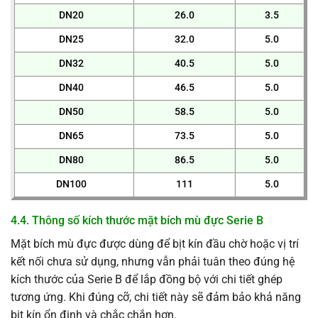
DN20
26.0
3.5
DN25
32.0
5.0
DN32
40.5
5.0
DN40
46.5
5.0
DN50
58.5
5.0
DN65
73.5
5.0
DN80
86.5
5.0
DN100
111
5.0
4.4. Thông số kích thước mặt bích mù đực Serie B
Mặt bích mù đực được dùng để bịt kín đầu chờ hoặc vị trí
kết nối chưa sử dụng, nhưng vẫn phải tuân theo đúng hệ
kích thước của Serie B để lắp đồng bộ với chi tiết ghép
tương ứng. Khi đúng cỡ, chi tiết này sẽ đảm bảo khả năng
bịt kín ổn định và chắc chắn hơn.