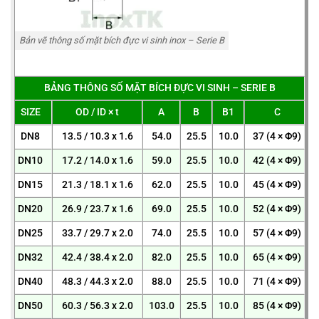
Bản vẽ thông số mặt bích đực vi sinh inox – Serie B
BẢNG THÔNG SỐ MẶT BÍCH ĐỰC VI SINH – SERIE B
SIZE
OD / ID × t
A
B
B1
C
DN8
13.5 / 10.3 x 1.6
54.0
25.5
10.0
37 (4 × Φ9)
DN10
17.2 / 14.0 x 1.6
59.0
25.5
10.0
42 (4 × Φ9)
DN15
21.3 / 18.1 x 1.6
62.0
25.5
10.0
45 (4 × Φ9)
DN20
26.9 / 23.7 x 1.6
69.0
25.5
10.0
52 (4 × Φ9)
DN25
33.7 / 29.7 x 2.0
74.0
25.5
10.0
57 (4 × Φ9)
DN32
42.4 / 38.4 x 2.0
82.0
25.5
10.0
65 (4 × Φ9)
DN40
48.3 / 44.3 x 2.0
88.0
25.5
10.0
71 (4 × Φ9)
DN50
60.3 / 56.3 x 2.0
103.0
25.5
10.0
85 (4 × Φ9)