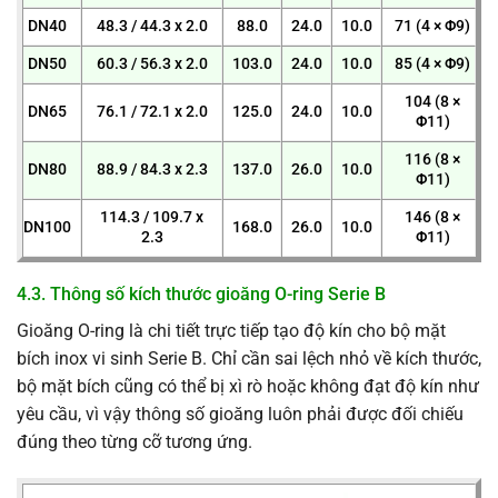
DN40
48.3 / 44.3 x 2.0
88.0
24.0
10.0
71 (4 × Φ9)
DN50
60.3 / 56.3 x 2.0
103.0
24.0
10.0
85 (4 × Φ9)
104 (8 ×
DN65
76.1 / 72.1 x 2.0
125.0
24.0
10.0
Φ11)
116 (8 ×
DN80
88.9 / 84.3 x 2.3
137.0
26.0
10.0
Φ11)
114.3 / 109.7 x
146 (8 ×
DN100
168.0
26.0
10.0
2.3
Φ11)
4.3. Thông số kích thước gioăng O-ring Serie B
Gioăng O-ring là chi tiết trực tiếp tạo độ kín cho bộ mặt
bích inox vi sinh Serie B. Chỉ cần sai lệch nhỏ về kích thước,
bộ mặt bích cũng có thể bị xì rò hoặc không đạt độ kín như
yêu cầu, vì vậy thông số gioăng luôn phải được đối chiếu
đúng theo từng cỡ tương ứng.