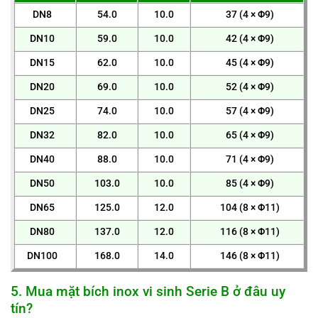
DN8
54.0
10.0
37 (4 × Φ9)
DN10
59.0
10.0
42 (4 × Φ9)
DN15
62.0
10.0
45 (4 × Φ9)
DN20
69.0
10.0
52 (4 × Φ9)
DN25
74.0
10.0
57 (4 × Φ9)
DN32
82.0
10.0
65 (4 × Φ9)
DN40
88.0
10.0
71 (4 × Φ9)
DN50
103.0
10.0
85 (4 × Φ9)
DN65
125.0
12.0
104 (8 × Φ11)
DN80
137.0
12.0
116 (8 × Φ11)
DN100
168.0
14.0
146 (8 × Φ11)
5. Mua mặt bích inox vi sinh Serie B ở đâu uy
tín?