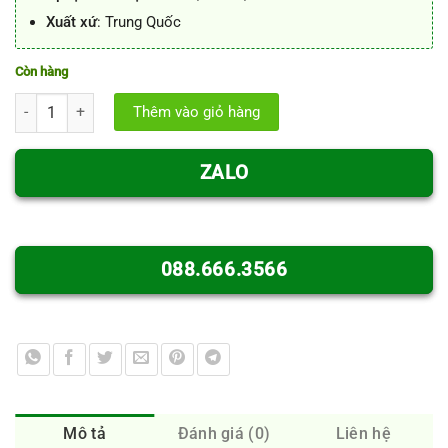
Xuất xứ
: Trung Quốc
Còn hàng
Mặt bích inox vi sinh Serie B số lượng
Thêm vào giỏ hàng
ZALO
088.666.3566
Mô tả
Đánh giá (0)
Liên hệ