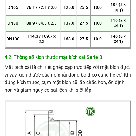
104 (8 ×
DN65
76.1 / 72.1 x 2.0
125.0
25.5
10.0
Φ11)
116 (8 ×
DN80
88.9 / 84.3 x 2.3
137.0
27.5
10.0
Φ11)
114.3 / 109.7 x
146 (8 ×
DN100
168.0
27.5
10.0
2.3
Φ11)
4.2. Thông số kích thước mặt bích cái Serie B
Mặt bích cái là chi tiết ghép cặp trực tiếp với mặt bích đực,
vì vậy kích thước của nó phải đồng bộ theo cùng hệ cỡ. Khi
đúng kích thước, cụm mặt bích sẽ lắp chắc hơn, ổn định
hơn và giảm nguy cơ sai lệch khi siết lắp.