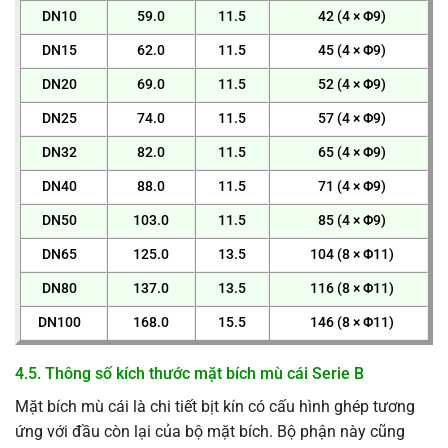
DN10
59.0
11.5
42 (4 × Φ9)
DN15
62.0
11.5
45 (4 × Φ9)
DN20
69.0
11.5
52 (4 × Φ9)
DN25
74.0
11.5
57 (4 × Φ9)
DN32
82.0
11.5
65 (4 × Φ9)
DN40
88.0
11.5
71 (4 × Φ9)
DN50
103.0
11.5
85 (4 × Φ9)
DN65
125.0
13.5
104 (8 × Φ11)
DN80
137.0
13.5
116 (8 × Φ11)
DN100
168.0
15.5
146 (8 × Φ11)
4.5. Thông số kích thước mặt bích mù cái Serie B
Mặt bích mù cái là chi tiết bịt kín có cấu hình ghép tương
ứng với đầu còn lại của bộ mặt bích. Bộ phận này cũng