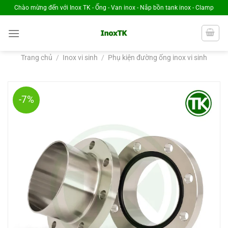
Chuyển
Chào mừng đến với Inox TK - Ống - Van inox - Nắp bồn tank inox - Clamp
đến
nội
dung
Trang chủ
/
Inox vi sinh
/
Phụ kiện đường ống inox vi sinh
-7%