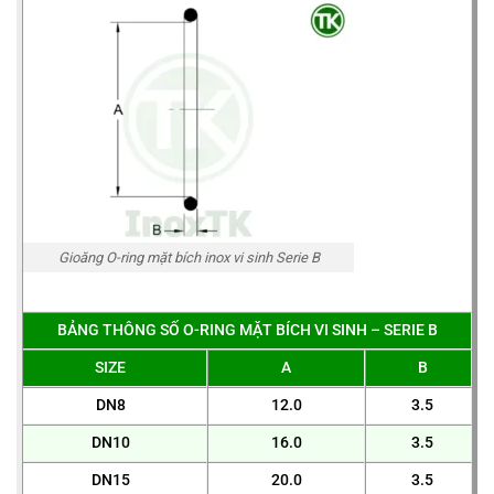
Gioăng O-ring mặt bích inox vi sinh Serie B
BẢNG THÔNG SỐ O-RING MẶT BÍCH VI SINH – SERIE B
SIZE
A
B
DN8
12.0
3.5
DN10
16.0
3.5
DN15
20.0
3.5