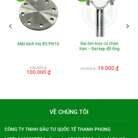
Đai ôm inox có chân
Mặt bích mù BS PN10
hàn – Đai kẹp đỡ ống
Giá
19.000
₫
Giá
150.000
₫
25.000
₫
Giá
100.000
₫
Giá
gốc
hiện
gốc
hiện
là:
tại
là:
tại
25.000 ₫.
là:
150.000 ₫.
là:
19.000 ₫.
00 ₫.
100.000 ₫.
VỀ CHÚNG TÔI
CÔNG TY TNHH ĐẦU TƯ QUỐC TẾ THANH PHONG