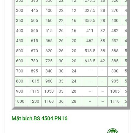
250
395
350
22
12
278.5
26
320
3
300
445
400
22
12
327.5
28
370
4
350
505
460
22
16
359.5
28
430
4
400
565
515
26
16
411
32
482
4
450
615
565
26
20
462
38
532
4
500
670
620
26
20
513.5
38
885
5
600
780
725
30
20
618.5
42
885
5
700
895
840
30
24
–
–
800
5
800
1015
960
33
24
–
–
905
5
900
1115
1050
33
28
–
–
1005
5
1000
1230
1160
36
28
–
–
1110
5
Mặt bích BS 4504 PN16