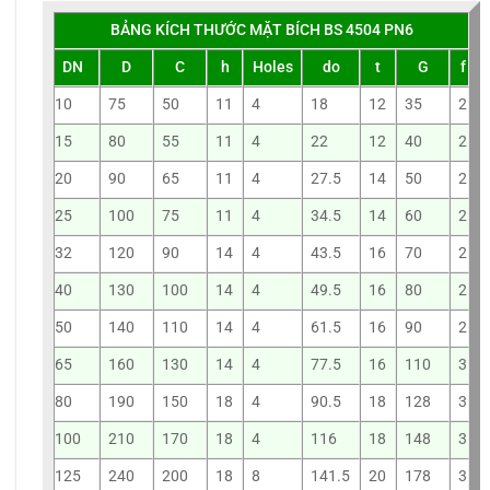
BẢNG KÍCH THƯỚC MẶT BÍCH BS 4504 PN6
DN
D
C
h
Holes
do
t
G
f
10
75
50
11
4
18
12
35
2
15
80
55
11
4
22
12
40
2
20
90
65
11
4
27.5
14
50
2
25
100
75
11
4
34.5
14
60
2
32
120
90
14
4
43.5
16
70
2
40
130
100
14
4
49.5
16
80
2
50
140
110
14
4
61.5
16
90
2
65
160
130
14
4
77.5
16
110
3
80
190
150
18
4
90.5
18
128
3
100
210
170
18
4
116
18
148
3
125
240
200
18
8
141.5
20
178
3