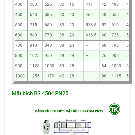
400
580
525
30
16
411
42
490
4
450
640
585
30
20
462
48
550
4
500
715
650
33
20
513.5
52
610
4
600
840
770
38
20
616.5
60
725
5
700
910
840
38
24
–
68
795
5
800
1025
950
39
24
–
76
900
5
900
1125
1050
39
28
–
84
1000
5
1000
1255
1170
42
28
–
98
1115
5
Mặt bích BS 4504 PN25