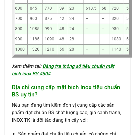
600
845
770
39
20
618.5
68
720
5
700
960
875
42
24
–
–
820
5
800
1085
990
48
24
–
–
930
5
900
1185
1090
48
28
–
–
1030
5
1000
1320
1210
56
28
–
–
1140
5
Xem thêm tại:
Bảng tra thông số tiêu chuẩn mặt
bích inox BS 4504
Địa chỉ cung cấp mặt bích inox tiêu chuẩn
BS uy tín?
Nếu bạn đang tìm kiếm đơn vị cung cấp các sản
phẩm đạt chuẩn BS chất lượng cao, giá cạnh tranh,
INOX TK
là đối tác đáng tin cậy với:
Sản phẩm đạt chuẩn tiêu chuẩn, có chứng chỉ