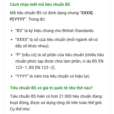
Cách nhận biết mã tiêu chuẩn BS
Mã tiêu chuẩn BS có định dạng chung “
XXXX[-
P]:YYYY
”. Trong đó:
“BS” là ký hiệu chung cho British Standards.
“XXXX” là số của tiêu chuẩn (mỗi ngành sẽ có
dãy số khác nhau).
“P” (nếu có) là số phần của tiêu chuẩn (nhiều tiêu
chuẩn phức tạp được chia làm phần, ví dụ BS EN
123–1, BS EN 123–2).
“YYYY” là năm mà tiêu chuẩn có hiệu lực.
Tiêu chuẩn BS có giá trị quốc tế như thế nào?
Tiêu chuẩn BS hiện có hơn 21.000 tiêu chuẩn đang
hoạt động, được sử dụng rộng rãi trên toàn thế giới.
Cụ thể như: