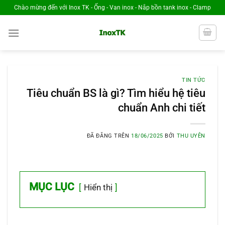
Chuyển
Chào mừng đến với Inox TK - Ống - Van inox - Nắp bồn tank inox - Clamp
đến
nội
dung
TIN TỨC
Tiêu chuẩn BS là gì? Tìm hiểu hệ tiêu
chuẩn Anh chi tiết
ĐÃ ĐĂNG TRÊN
18/06/2025
BỞI
THU UYÊN
MỤC LỤC
Hiển thị