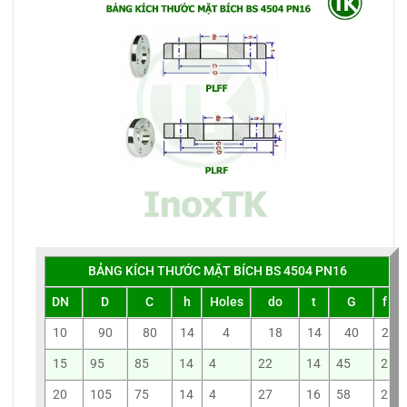
BẢNG KÍCH THƯỚC MẶT BÍCH BS 4504 PN16
DN
D
C
h
Holes
do
t
G
f
10
90
80
14
4
18
14
40
2
15
95
85
14
4
22
14
45
2
20
105
75
14
4
27
16
58
2