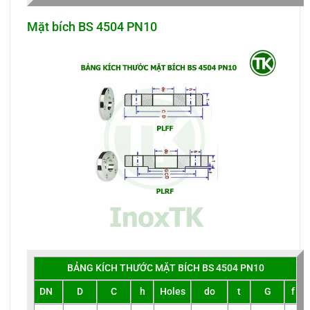
Mặt bích BS 4504 PN10
BẢNG KÍCH THƯỚC MẶT BÍCH BS 4504 PN10
DN
D
C
h
Holes
do
t
G
f