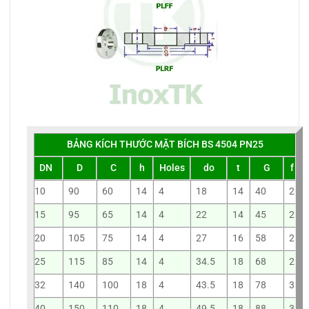
BẢNG KÍCH THƯỚC MẶT BÍCH BS 4504 PN25
DN
D
C
h
Holes
do
t
G
f
10
90
60
14
4
18
14
40
2
15
95
65
14
4
22
14
45
2
20
105
75
14
4
27
16
58
2
25
115
85
14
4
34.5
18
68
2
32
140
100
18
4
43.5
18
78
3
40
150
110
18
4
49.5
18
88
3