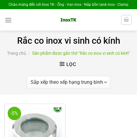
Chuyển
Chào mừng đến với Inox TK - Ống - Van inox - Nắp bồn tank inox - Clamp
đến
nội
dung
Rắc co inox vi sinh có kính
Trang chủ
/
Sản phẩm được gắn thẻ “Rắc co inox vi sinh có kính”
LỌC
-5%