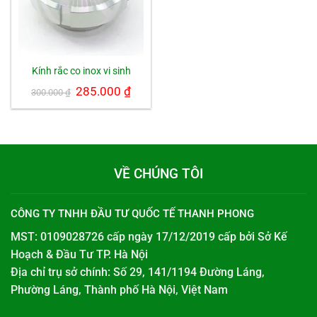
Kính rắc co inox vi sinh
Giá
285.000
₫
Giá
300.000
₫
gốc
hiện
là:
tại
300.000 ₫.
là:
285.000 ₫.
VỀ CHÚNG TÔI
CÔNG TY TNHH ĐẦU TƯ QUỐC TẾ THANH PHONG
MST: 0109028726 cấp ngày 17/12/2019 cấp bởi
Sở Kế
Hoạch & Đầu Tư TP. Hà Nội
Địa chỉ trụ sở chính: Số 29, 141/1194 Đường Láng,
Phường Láng, Thành phố Hà Nội, Việt Nam