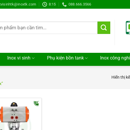
xvisinhtk@inoxtk.com
8:15
088.666.3566
Inox vi sinh
Phụ kiện bồn tank
Inox công ngh
Hiển thị k
x”