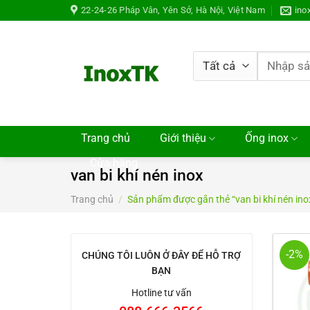
Chuyển
22-24-26 Pháp Vân, Yên Sở, Hà Nội, Việt Nam
ino
đến
nội
dung
Tìm
kiếm:
Trang chủ
Giới thiệu
Ống inox
Cửa hàng
van bi khí nén inox
Trang chủ
/
Sản phẩm được gắn thẻ “van bi khí nén ino
-2%
CHÚNG TÔI LUÔN Ở ĐÂY ĐỂ HỖ TRỢ
BẠN
Hotline tư vấn