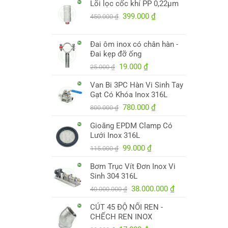
Lõi lọc cốc khí PP 0,22µm
là:
tại
250.000 ₫.
Giá
là:
Giá
399.000
₫
450.000
₫
gốc
245.000 ₫.
hiện
là:
tại
Đai ôm inox có chân hàn -
450.000 ₫.
là:
Đai kẹp đỡ ống
399.000 ₫.
Giá
Giá
19.000
₫
25.000
₫
gốc
hiện
Van Bi 3PC Hàn Vi Sinh Tay
là:
tại
Gạt Có Khóa Inox 316L
25.000 ₫.
là:
Giá
19.000 ₫.
Giá
780.000
₫
800.000
₫
gốc
hiện
Gioăng EPDM Clamp Có
là:
tại
Lưới Inox 316L
800.000 ₫.
là:
Giá
Giá
780.000 ₫.
99.000
₫
115.000
₫
gốc
hiện
Bơm Trục Vít Đơn Inox Vi
là:
tại
Sinh 304 316L
115.000 ₫.
là:
Giá
99.000 ₫.
Giá
38.000.000
₫
40.000.000
₫
gốc
hiện
CÚT 45 ĐỘ NỐI REN -
là:
tại
CHẾCH REN INOX
40.000.000 ₫.
là: