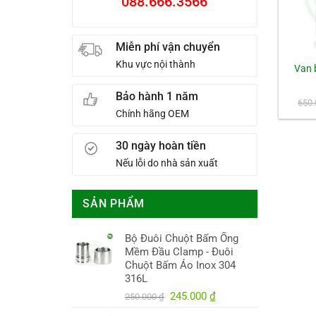
088.666.3566
Miễn phí vận chuyển
Khu vực nội thành
Van b
Bảo hành 1 năm
650
Chính hãng OEM
30 ngày hoàn tiền
Nếu lỗi do nhà sản xuất
SẢN PHẨM
Bộ Đuôi Chuột Bấm Ống
Mềm Đầu Clamp - Đuôi
Chuột Bấm Áo Inox 304
316L
Giá
Giá
245.000
₫
250.000
₫
gốc
hiện