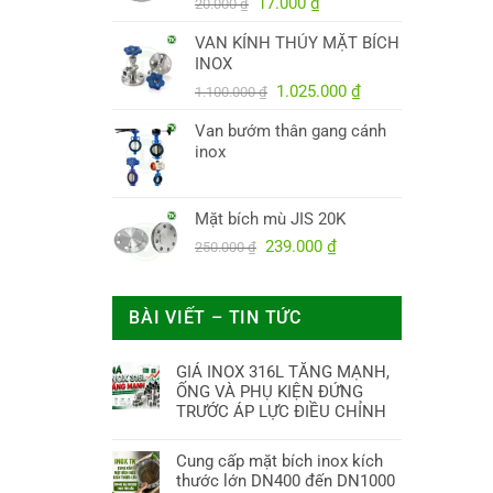
Giá
Giá
38.000.000 ₫.
17.000
₫
20.000
₫
gốc
hiện
VAN KÍNH THỦY MẶT BÍCH
là:
tại
INOX
20.000 ₫.
là:
Giá
17.000 ₫.
Giá
1.025.000
₫
1.100.000
₫
gốc
hiện
Van bướm thân gang cánh
là:
tại
inox
1.100.000 ₫.
là:
1.025.000 ₫.
Mặt bích mù JIS 20K
Giá
Giá
239.000
₫
250.000
₫
gốc
hiện
là:
tại
250.000 ₫.
là:
BÀI VIẾT – TIN TỨC
239.000 ₫.
GIÁ INOX 316L TĂNG MẠNH,
ỐNG VÀ PHỤ KIỆN ĐỨNG
TRƯỚC ÁP LỰC ĐIỀU CHỈNH
Cung cấp mặt bích inox kích
thước lớn DN400 đến DN1000