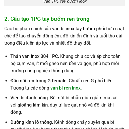
Van 1PC tay bướm inox
2. Cấu tạo 1PC tay bướm ren trong
Các bộ phận chính của
van bi inox tay bướm
phối hợp chặt
chẽ để tạo chuyển động êm, độ kín ổn định và tuổi thọ dài
trong điều kiện áp lực và nhiệt độ thay đổi.
Thân van inox 304 1PC.
Khung chịu cơ và áp cho toàn
bộ cụm van, ít mối ghép nên bền và gọn, phù hợp môi
trường công nghiệp thông dụng.
Đầu nối ren trong G female.
Chuẩn ren G phổ biến.
Tương tự các dòng
van bi ren inox
.
Viên bi đánh bóng.
Bề mặt bi nhẵn giúp giảm ma sát
với
gioăng làm kín
, duy trì lực gạt nhỏ và độ kín khi
đóng.
Đường kính lỗ thông.
Kênh dòng chảy xuyên qua bi