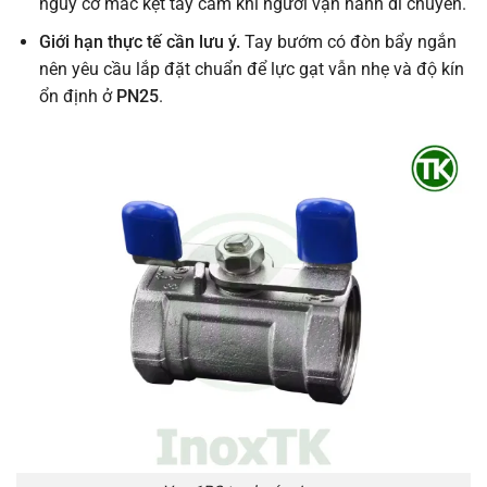
nguy cơ mắc kẹt tay cầm khi người vận hành di chuyển.
Giới hạn thực tế cần lưu ý.
Tay bướm có đòn bẩy ngắn
nên yêu cầu lắp đặt chuẩn để lực gạt vẫn nhẹ và độ kín
ổn định ở
PN25
.