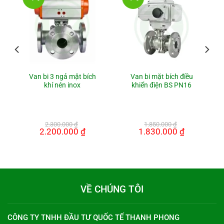
Van bi 3 ngả mặt bích
Van bi mặt bích điều
khí nén inox
khiển điện BS PN16
2.300.000
₫
1.850.000
₫
Giá
2.200.000
₫
Giá
Giá
1.830.000
₫
Giá
gốc
hiện
gốc
hiện
là:
tại
là:
tại
2.300.000 ₫.
là:
1.850.000 ₫.
là:
00 ₫.
2.200.000 ₫.
1.830.000 ₫.
VỀ CHÚNG TÔI
CÔNG TY TNHH ĐẦU TƯ QUỐC TẾ THANH PHONG