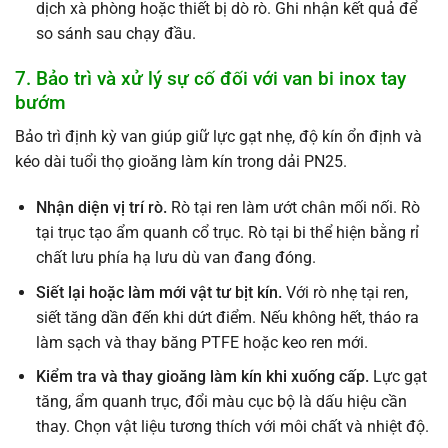
dịch xà phòng hoặc thiết bị dò rò. Ghi nhận kết quả để
so sánh sau chạy đầu.
7. Bảo trì và xử lý sự cố đối với van bi inox tay
bướm
Bảo trì định kỳ van giúp giữ lực gạt nhẹ, độ kín ổn định và
kéo dài tuổi thọ gioăng làm kín trong dải PN25.
Nhận diện vị trí rò.
Rò tại ren làm ướt chân mối nối. Rò
tại trục tạo ẩm quanh cổ trục. Rò tại bi thể hiện bằng rỉ
chất lưu phía hạ lưu dù van đang đóng.
Siết lại hoặc làm mới vật tư bịt kín.
Với rò nhẹ tại ren,
siết tăng dần đến khi dứt điểm. Nếu không hết, tháo ra
làm sạch và thay băng PTFE hoặc keo ren mới.
Kiểm tra và thay gioăng làm kín khi xuống cấp.
Lực gạt
tăng, ẩm quanh trục, đổi màu cục bộ là dấu hiệu cần
thay. Chọn vật liệu tương thích với môi chất và nhiệt độ.