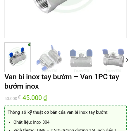
Van bi inox tay bướm – Van 1PC tay
bướm inox
Giá
45.000
₫
Giá
₫
50.000
gốc
hiện
là:
tại
50.000 ₫.
là:
Thông số kỹ thuật cơ bản của van bi inox tay bướm:
45.000 ₫.
Chất liệu:
Inox 304
Kích thước:
DN8 – DN25 tương đương 1/4 inch đến 1