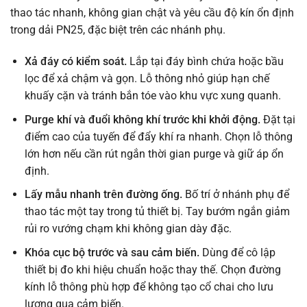
thao tác nhanh, không gian chật và yêu cầu độ kín ổn định
trong dải PN25, đặc biệt trên các nhánh phụ.
Xả đáy có kiểm soát.
Lắp tại đáy bình chứa hoặc bầu
lọc để xả chậm và gọn. Lỗ thông nhỏ giúp hạn chế
khuấy cặn và tránh bắn tóe vào khu vực xung quanh.
Purge khí và đuổi không khí trước khi khởi động.
Đặt tại
điểm cao của tuyến để đẩy khí ra nhanh. Chọn lỗ thông
lớn hơn nếu cần rút ngắn thời gian purge và giữ áp ổn
định.
Lấy mẫu nhanh trên đường ống.
Bố trí ở nhánh phụ để
thao tác một tay trong tủ thiết bị. Tay bướm ngắn giảm
rủi ro vướng chạm khi không gian dày đặc.
Khóa cục bộ trước và sau cảm biến.
Dùng để cô lập
thiết bị đo khi hiệu chuẩn hoặc thay thế. Chọn đường
kính lỗ thông phù hợp để không tạo cổ chai cho lưu
lượng qua cảm biến.