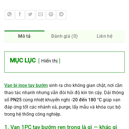
Mô tả
Đánh giá (0)
Liên hệ
MỤC LỤC
Hiển thị
Van bi inox tay bướm
sinh ra cho không gian chật, nơi cần
thao tác nhanh nhưng vẫn đòi hỏi độ kín tin cậy. Dải thông
số
PN25
cùng nhiệt khuyến nghị
-20 đến 180 °C
giúp van
đáp ứng tốt các nhánh xả, purge, lấy mẫu và khóa cục bộ
trong hệ thống công nghiệp.
1. Van 1PC tay bướm ren trong là gì — khác gì