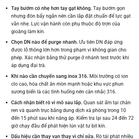
Tay bướm có nhẹ hơn tay gạt không.
Tay bướm gọn
nhưng đòn bẩy ngắn nên cần lắp đặt chuẩn để lực gạt
vẫn nhẹ. Lực vận hành còn phụ thuộc độ trơn của
gioăng làm kín.
Chọn DN nào để purge nhanh.
Ưu tiên DN đáp ứng
được lỗ thông lớn hơn trong phạm vi không gian cho
phép. Xác nhận bằng thử purge ở nhánh test trước khi
áp dụng đại trà.
Khi nào cần chuyển sang inox 316.
Môi trường có ion
clo cao, hóa chất ăn mòn mạnh hoặc khu vực phun
sương biển là các tình huống nên cân nhắc 316.
Cách nhận biết rò vi mô sau lắp.
Quan sát ẩm tại chân
ren và quanh trục bằng dung dịch xà phòng trong 10
đến 15 phút sau khi nâng áp. Kiểm tra lại sau 24 đến 72
giờ chạy đầu để phát hiện lún vật tư bịt kín.
Dấu hiệu cần thay van thay vì chỉ sửa.
Rò tái phát nhiều