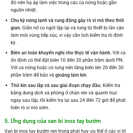
đó nên hạ áp làm việc trong các ca nóng hoặc gần
nguồn nhiệt.
Chu kỳ nóng lạnh và rung động gây rò vi mô theo thời
gian.
Giãn nở co ngót lặp lại và rung từ thiết bị lân cận
làm mỏi vùng tiếp xúc, vì vậy cần lịch kiểm tra rò định
kỳ.
Biên an toàn khuyến nghị cho thực tế vận hành.
Với ca
ổn định có thể đặt biên 10 đến 20 phần trăm dưới PN.
Với ca nóng hoặc có rung nên tăng biên lên 20 đến 30
phần trăm để bảo vệ
gioăng làm kín
.
Thử kín sau lắp và sau giai đoạn chạy đầu.
Kiểm tra
bằng dung dịch xà phòng ở chân ren và quanh trục
ngay sau lắp, rồi kiểm tra lại sau 24 đến 72 giờ để phát
hiện rò vi mô sớm.
5. Ứng dụng của van bi inox tay bướm
Van bi inox tay bướm ren trong phát huy ưu thế ở các vị trí