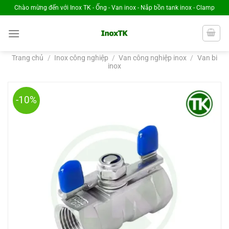
Chuyển
Chào mừng đến với Inox TK - Ống - Van inox - Nắp bồn tank inox - Clamp
đến
nội
dung
Trang chủ
/
Inox công nghiệp
/
Van công nghiệp inox
/
Van bi
inox
-10%