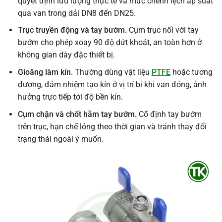
quyết định lưu lượng thực tế và mức chênh lệch áp suất
qua van trong dải DN8 đến DN25.
Trục truyền động và tay bướm.
Cụm trục nối với tay
bướm cho phép xoay 90 độ dứt khoát, an toàn hơn ở
không gian dày đặc thiết bị.
Gioăng làm kín.
Thường dùng vật liệu
PTFE
hoặc tương
đương, đảm nhiệm tạo kín ở vị trí bi khi van đóng, ảnh
hưởng trực tiếp tới độ bền kín.
Cụm chặn và chốt hãm tay bướm.
Cố định tay bướm
trên trục, hạn chế lỏng theo thời gian và tránh thay đổi
trạng thái ngoài ý muốn.