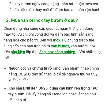
lần, tay bướm ngày càng nặng, thân nứt hoặc méo ren
là dấu hiệu cần thay mới để đảm bảo an toàn vận hành.
12. Mua van bi inox tay bướm ở đâu?
Chọn đúng nhà cung cấp giúp rút ngắn thời gian dừng
máy, tối ưu chi phí vòng đời và đảm bảo tính sẵn sàng
hàng hóa cho bảo trì. Đến với
Inox TK
, chúng tôi có thể
cung cấp cho bạn trọn bộ từ
van bi inox
, van bướm inox
đến
phụ kiện
lắp đặt,
ống inox công nghiệp
,… Với những lợi
thế:
Nguồn gốc và chứng từ rõ ràng.
Sản phẩm nhập chính
hãng, CO&CQ đầy đủ theo lô để dễ nghiệm thu và truy
xuất khi cần.
Kho sẵn DN8 đến DN25, đúng cấu hình ren trong 1PC
tay bướm.
Dễ lấy hàng số lượng lớn hoặc lẻ theo nhu
cầu bảo trì.