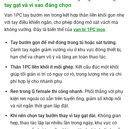
tay gạt và vì sao đáng chọn
Van 1PC tay bướm ren trong kết hợp thân liền khối gọn nhẹ
với tay điều khiển ngắn, cho phép đóng mở sát vách mà
không vướng. Đây là biến thể của
van bi 1PC inox
.
Tay bướm gọn để mở đóng trong tủ hoặc sát tường.
Cánh tay ngắn giảm vướng víu ở khu vực đông thiết bị,
hạn chế va chạm vô ý và tăng an toàn thao tác.
Thân 1PC liền khối ít mối ghép.
Kết cấu đúc một khối
giúp tối giản vị trí có nguy cơ rò, trọng lượng nhẹ và chi
phí hợp lý cho nhánh phụ.
Ren trong G female thi công nhanh.
Phối thẳng với phụ
kiện ren ngoài có sẵn trên tuyến ống, giảm số khớp nối
và rút ngắn thời gian lắp đặt.
Khi nên chọn tay bướm thay vì tay gạt dài.
Không gian
hẹp, thao tác lặp lại nhiều lần trong ngày, khu vực có