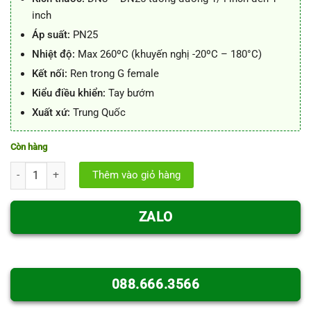
inch
Áp suất:
PN25
Nhiệt độ:
Max 260ºC (khuyến nghị -20ºC – 180°C)
Kết nối:
Ren trong G female
Kiểu điều khiển:
Tay bướm
Xuất xứ:
Trung Quốc
Còn hàng
Van bi inox tay bướm – Van 1PC tay bướm inox số lượng
Thêm vào giỏ hàng
ZALO
088.666.3566