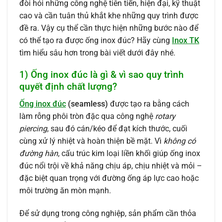
đòi hỏi những công nghệ tiên tiến, hiện đại, kỹ thuật
cao và cần tuân thủ khắt khe những quy trình được
đề ra. Vậy cụ thể cần thực hiện những bước nào để
có thể tạo ra được ống inox đúc? Hãy cùng
Inox TK
tìm hiểu sâu hơn trong bài viết dưới đây nhé.
1) Ống inox đúc là gì & vì sao quy trình
quyết định chất lượng?
Ống inox đúc
(seamless)
được tạo ra bằng cách
làm rỗng phôi tròn đặc qua công nghệ
rotary
piercing
, sau đó cán/kéo để đạt kích thước, cuối
cùng xử lý nhiệt và hoàn thiện bề mặt. Vì
không có
đường hàn
, cấu trúc kim loại liền khối giúp ống inox
đúc nổi trội về khả năng chịu áp, chịu nhiệt và mỏi –
đặc biệt quan trọng với đường ống áp lực cao hoặc
môi trường ăn mòn mạnh.
Để sử dụng trong công nghiệp, sản phẩm cần thỏa