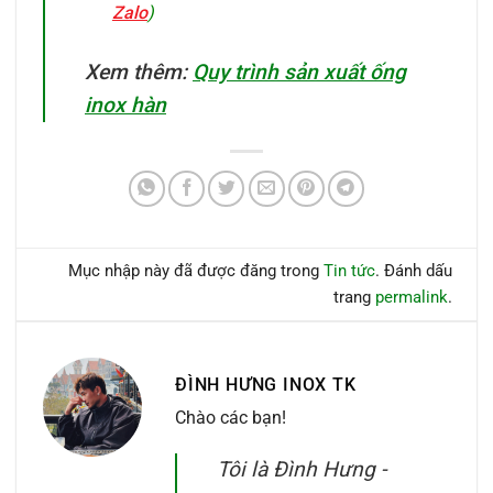
Zalo
)
Xem thêm:
Quy trình sản xuất ống
inox hàn
Mục nhập này đã được đăng trong
Tin tức
. Đánh dấu
trang
permalink
.
ĐÌNH HƯNG INOX TK
Chào các bạn!
Tôi là Đình Hưng -