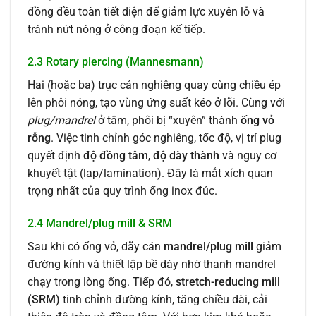
đồng đều toàn tiết diện để giảm lực xuyên lỗ và
tránh nứt nóng ở công đoạn kế tiếp.
2.3 Rotary piercing (Mannesmann)
Hai (hoặc ba) trục cán nghiêng quay cùng chiều ép
lên phôi nóng, tạo vùng ứng suất kéo ở lõi. Cùng với
plug/mandrel
ở tâm, phôi bị “xuyên” thành
ống vỏ
rỗng
. Việc tinh chỉnh góc nghiêng, tốc độ, vị trí plug
quyết định
độ đồng tâm
,
độ dày thành
và nguy cơ
khuyết tật (lap/lamination). Đây là mắt xích quan
trọng nhất của quy trình ống inox đúc.
2.4 Mandrel/plug mill & SRM
Sau khi có ống vỏ, dãy cán
mandrel/plug mill
giảm
đường kính và thiết lập bề dày nhờ thanh mandrel
chạy trong lòng ống. Tiếp đó,
stretch-reducing mill
(SRM)
tinh chỉnh đường kính, tăng chiều dài, cải