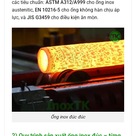
các tiêu chuẩn:
ASTM A312/A999
cho ống inox
austenitic,
EN 10216-5
cho ống không hàn chịu áp
lực, và
JIS G3459
cho điều kiện ăn mòn.
Ống inox đúc đúc
2) Quy trình sản xuất ống inox đúc – từng