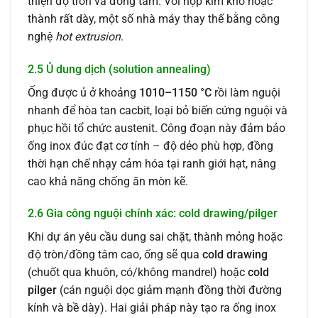
thiện độ tròn và đồng tâm. Với hợp kim khó hoặc
thành rất dày, một số nhà máy thay thế bằng công
nghệ
hot extrusion
.
2.5 Ủ dung dịch (solution annealing)
Ống được ủ ở khoảng
1010–1150 °C
rồi làm nguội
nhanh để hòa tan cacbit, loại bỏ biến cứng nguội và
phục hồi tổ chức austenit. Công đoạn này đảm bảo
ống inox đúc đạt cơ tính – độ dẻo phù hợp, đồng
thời hạn chế nhạy cảm hóa tại ranh giới hạt, nâng
cao khả năng chống ăn mòn kẽ.
2.6 Gia công nguội chính xác: cold drawing/pilger
Khi dự án yêu cầu dung sai chặt, thành mỏng hoặc
độ tròn/đồng tâm cao, ống sẽ qua
cold drawing
(chuốt qua khuôn, có/không mandrel) hoặc
cold
pilger
(cán nguội dọc giảm mạnh đồng thời đường
kính và bề dày). Hai giải pháp này tạo ra ống inox