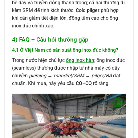
bề dày và truyền động thanh trong; cả hai thường đi
kèm SRM để tinh kích thước.
Cold pilger
phù hợp
khi cần giảm tiết diện lớn, đồng tâm cao cho ống
inox đúc chính xác.
4) FAQ – Câu hỏi thường gặp
4.1 Ở Việt Nam có sản xuất ống inox đúc không?
Trong nước hiện chủ lực
ống inox hàn
; ống inox đúc
(seamless) thường được nhập từ nhà máy có dây
chuyền
piercing → mandrel/SRM → pilger/BA
đạt
chuẩn. Khi mua, hãy yêu cầu
CO–CQ
rõ ràng.