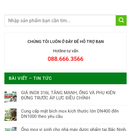
CHÚNG TÔI LUÔN Ở ĐÂY ĐỂ HỖ TRỢ BẠN
Hotline tư vấn
088.666.3566
BÀI VIẾT – TIN TỨC
GIÁ INOX 316L TĂNG MẠNH, ỐNG VÀ PHỤ KIỆN
ĐỨNG TRƯỚC ÁP LỰC ĐIỀU CHỈNH
Cung cấp mặt bích inox kích thước lớn DN400 đến
DN1000 theo yêu cầu
Ống inox vi sinh cho nhà máy dược phẩm tại Bắc Ninh,