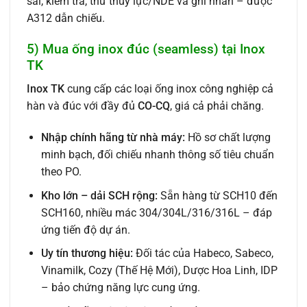
sai, kiểm tra, thử thủy lực/NDE và ghi nhãn – được
A312 dẫn chiếu.
5) Mua ống inox đúc (seamless) tại Inox
TK
Inox TK
cung cấp các loại ống inox công nghiệp cả
hàn và đúc với đầy đủ
CO-CQ
, giá cả phải chăng.
Nhập chính hãng từ nhà máy:
Hồ sơ chất lượng
minh bạch, đối chiếu nhanh thông số tiêu chuẩn
theo PO.
Kho lớn – dải SCH rộng:
Sẵn hàng từ SCH10 đến
SCH160, nhiều mác 304/304L/316/316L – đáp
ứng tiến độ dự án.
Uy tín thương hiệu:
Đối tác của Habeco, Sabeco,
Vinamilk, Cozy (Thế Hệ Mới), Dược Hoa Linh, IDP
– bảo chứng năng lực cung ứng.