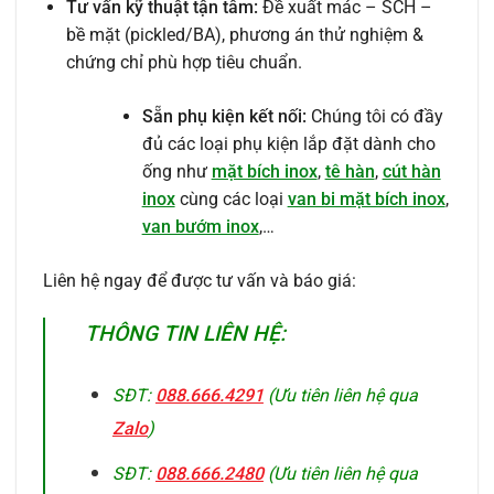
Tư vấn kỹ thuật tận tâm:
Đề xuất mác – SCH –
bề mặt (pickled/BA), phương án thử nghiệm &
chứng chỉ phù hợp tiêu chuẩn.
Sẵn phụ kiện kết nối:
Chúng tôi có đầy
đủ các loại phụ kiện lắp đặt dành cho
ống như
mặt bích inox
,
tê hàn
,
cút hàn
inox
cùng các loại
van bi mặt bích inox
,
van bướm inox
,…
Liên hệ ngay để được tư vấn và báo giá:
THÔNG TIN LIÊN HỆ:
SĐT:
088.666.4291
(Ưu tiên liên hệ qua
Zalo
)
SĐT:
088.666.2480
(Ưu tiên liên hệ qua