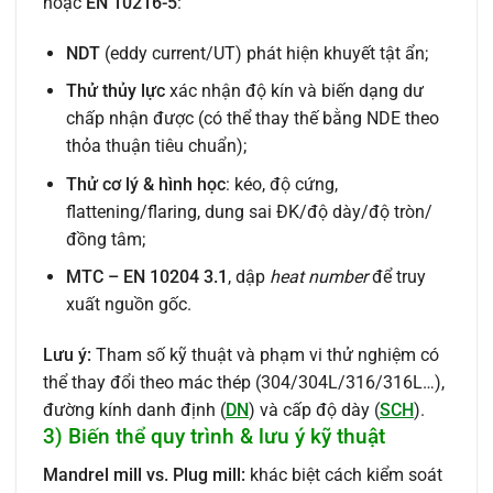
hoặc
EN 10216-5
:
NDT
(eddy current/UT) phát hiện khuyết tật ẩn;
Thử thủy lực
xác nhận độ kín và biến dạng dư
chấp nhận được (có thể thay thế bằng NDE theo
thỏa thuận tiêu chuẩn);
Thử cơ lý & hình học
: kéo, độ cứng,
flattening/flaring, dung sai ĐK/độ dày/độ tròn/
đồng tâm;
MTC – EN 10204 3.1
, dập
heat number
để truy
xuất nguồn gốc.
Lưu ý:
Tham số kỹ thuật và phạm vi thử nghiệm có
thể thay đổi theo mác thép (304/304L/316/316L…),
đường kính danh định (
DN
) và cấp độ dày (
SCH
).
3) Biến thể quy trình & lưu ý kỹ thuật
Mandrel mill vs. Plug mill:
khác biệt cách kiểm soát