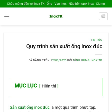
Chuyển
Chào mừng đến với Inox TK - Ống - Van inox - Nắp bồn tank inox - Clamp
đến
nội
dung
TIN TỨC
Quy trình sản xuất ống inox đúc
ĐÃ ĐĂNG TRÊN
12/08/2025
BỞI
ĐÌNH HƯNG INOX TK
MỤC LỤC
Hiển thị
Sản xuất ống inox đúc
là một quá trình phức tạp,