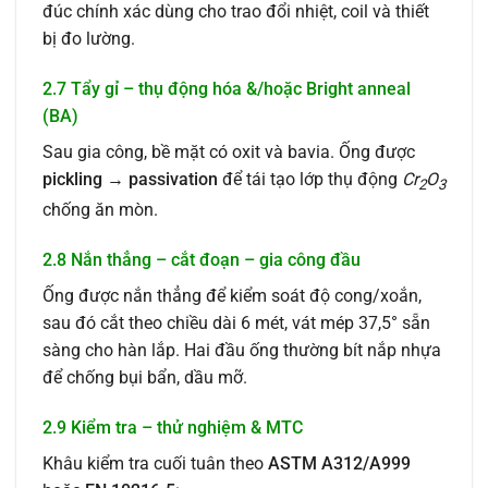
đúc chính xác dùng cho trao đổi nhiệt, coil và thiết
bị đo lường.
2.7 Tẩy gỉ – thụ động hóa &/hoặc Bright anneal
(BA)
Sau gia công, bề mặt có oxit và bavia. Ống được
pickling → passivation
để tái tạo lớp thụ động
Cr
O
2
3
chống ăn mòn.
2.8 Nắn thẳng – cắt đoạn – gia công đầu
Ống được nắn thẳng để kiểm soát độ cong/xoắn,
sau đó cắt theo chiều dài 6 mét, vát mép 37,5° sẵn
sàng cho hàn lắp. Hai đầu ống thường bít nắp nhựa
để chống bụi bẩn, dầu mỡ.
2.9 Kiểm tra – thử nghiệm & MTC
Khâu kiểm tra cuối tuân theo
ASTM A312/A999