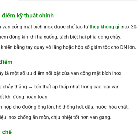
c điểm kỹ thuật chính
 van cổng mặt bích inox được chế tạo từ
thép không gỉ
inox 304
nêm đóng kín khi hạ xuống, tách biệt hai phía dòng chảy.
 khiển bằng tay quay vô lăng hoặc hộp số giảm tốc cho DN lớn.
 điểm
y là một số ưu điểm nổi bật của van cổng mặt bích inox:
 chảy thẳng → tổn thất áp thấp nhất trong các loại van.
tốt khi đóng hoàn toàn.
h hợp cho đường ống lớn, hệ thống hơi, dầu, nước, hóa chất.
liệu inox chống ăn mòn, chịu nhiệt tốt hơn van gang.
n chế