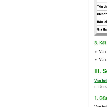
Tổn th
Kích t
Bảo tr
Giá th
3. Kết
Van 
Van 
III.
Van hơi
nhiên, 
1. Cấu
Van hơi