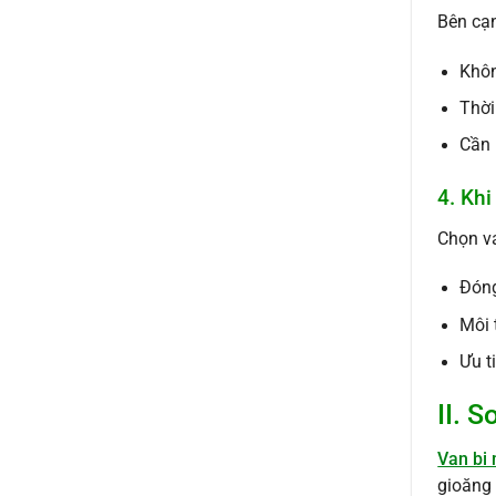
Bên cạn
Khôn
Thời
Cần 
4. Kh
Chọn va
Đóng
Môi 
Ưu t
II. 
Van bi 
gioăng 