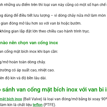
h những ưu điểm trên thì loại van này cũng có một số hạn chế 
g dùng để điều tiết lưu lượng – vì dòng chảy nửa mở làm mòn
 gian đóng mở lâu hơn so với van bi hoặc bướm.
không gian lắp đặt lớn theo chiều cao hành trình trục.
i nào nên chọn van cổng inox
n cổng mặt bích inox khi bạn cần:
/mở hoàn toàn dòng chảy.
trường có áp suất cao, nhiệt cao.
iên độ kín và độ bền lâu dài.
So sánh van cổng mặt bích inox với van bi 
mặt bích inox
(Ball Valve) là loại van đóng/mở bằng bi xoay 90º
làm kín là chất liệu
teflon
(PTFE).