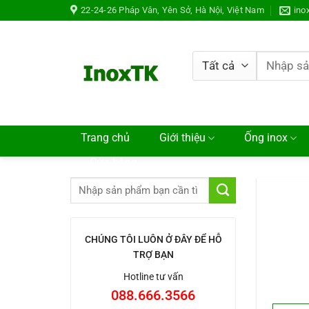
Chuyển
22-24-26 Pháp Vân, Yên Sở, Hà Nội, Việt Nam
ino
đến
nội
dung
Tìm
kiếm:
Trang chủ
Giới thiệu
Ống inox
Cửa hàng
CHÚNG TÔI LUÔN Ở ĐÂY ĐỂ HỖ
TRỢ BẠN
Hotline tư vấn
088.666.3566