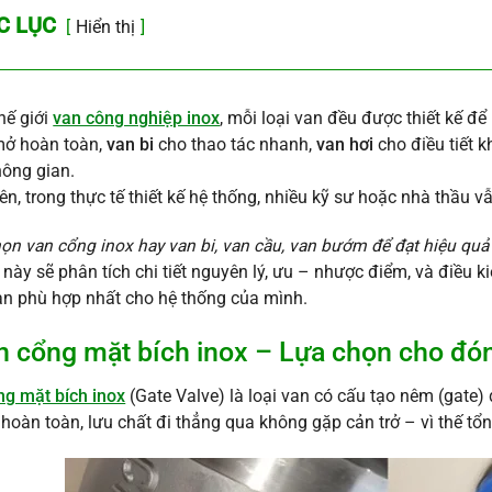
C LỤC
Hiển thị
hế giới
van công nghiệp inox
, mỗi loại van đều được thiết kế đ
ở hoàn toàn,
van bi
cho thao tác nhanh,
van hơi
cho điều tiết k
hông gian.
ên, trong thực tế thiết kế hệ thống, nhiều kỹ sư hoặc nhà thầu 
ọn van cổng inox hay van bi, van cầu, van bướm để đạt hiệu quả 
t này sẽ phân tích chi tiết nguyên lý, ưu – nhược điểm, và điều k
an phù hợp nhất cho hệ thống của mình.
an cổng mặt bích inox – Lựa chọn cho đ
ng mặt bích inox
(Gate Valve) là loại van có cấu tạo nêm (gate)
hoàn toàn, lưu chất đi thẳng qua không gặp cản trở – vì thế tổ