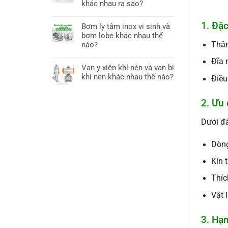
khác nhau ra sao?
1. Đặ
Bơm ly tâm inox vi sinh và
bơm lobe khác nhau thế
Thân
nào?
Đĩa 
Van y xiên khí nén và van bi
khí nén khác nhau thế nào?
Điều
2. Ưu
Dưới đâ
Dòng
Kín 
Thíc
Vật 
3. Hạ