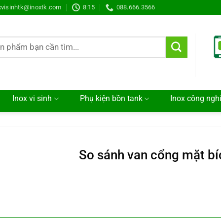
xvisinhtk@inoxtk.com
8:15
088.666.3566
Inox vi sinh
Phụ kiện bồn tank
Inox công ngh
So sánh van cổng mặt bíc