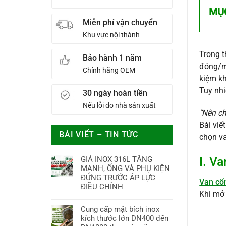
MỤ
Miễn phí vận chuyển
Khu vực nội thành
Trong t
Bảo hành 1 năm
đóng/m
Chính hãng OEM
kiệm k
Tuy nhi
30 ngày hoàn tiền
Nếu lỗi do nhà sản xuất
“Nên ch
Bài viế
BÀI VIẾT – TIN TỨC
chọn v
I. V
GIÁ INOX 316L TĂNG
MẠNH, ỐNG VÀ PHỤ KIỆN
ĐỨNG TRƯỚC ÁP LỰC
Van cổ
ĐIỀU CHỈNH
Khi mở 
Cung cấp mặt bích inox
kích thước lớn DN400 đến