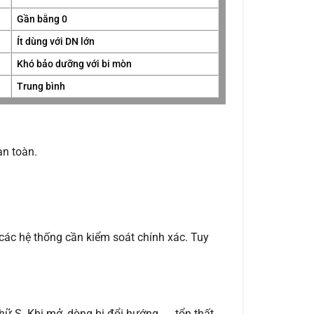
Gần bằng 0
Ít dùng với DN lớn
Khó bảo dưỡng với bi mòn
Trung bình
àn toàn.
g các hệ thống cần kiểm soát chính xác. Tuy
hữ S. Khi mở, dòng bị đổi hướng → tổn thất