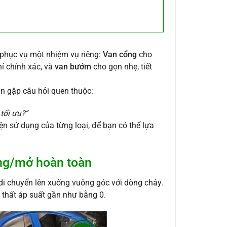
ể phục vụ một nhiệm vụ riêng:
Van cổng
cho
hí chính xác, và
van bướm
cho gọn nhẹ, tiết
vẫn gặp câu hỏi quen thuộc:
tối ưu?”
iện sử dụng của từng loại, để bạn có thể lựa
óng/mở hoàn toàn
 di chuyển lên xuống vuông góc với dòng chảy.
n thất áp suất gần như bằng 0.