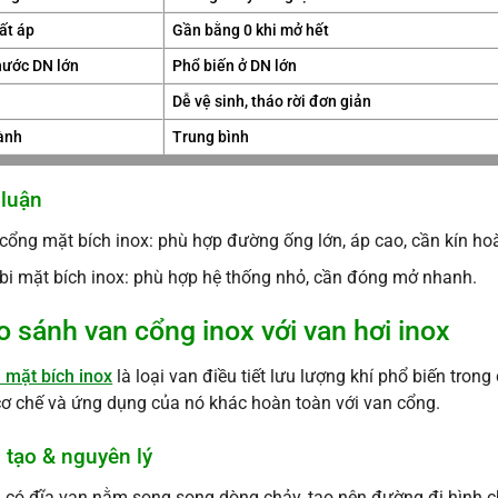
ất áp
Gần bằng 0 khi mở hết
hước DN lớn
Phổ biến ở DN lớn
ì
Dễ vệ sinh, tháo rời đơn giản
ành
Trung bình
 luận
cổng mặt bích inox: phù hợp đường ống lớn, áp cao, cần kín ho
bi mặt bích inox: phù hợp hệ thống nhỏ, cần đóng mở nhanh.
 So sánh van cổng inox với van hơi inox
 mặt bích inox
là loại van điều tiết lưu lượng khí phổ biến tron
cơ chế và ứng dụng của nó khác hoàn toàn với van cổng.
 tạo & nguyên lý
 có đĩa van nằm song song dòng chảy, tạo nên đường đi hình c