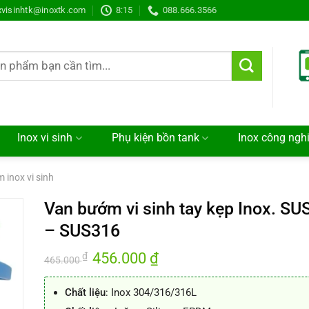
xvisinhtk@inoxtk.com
8:15
088.666.3566
Inox vi sinh
Phụ kiện bồn tank
Inox công ngh
 inox vi sinh
Van bướm vi sinh tay kẹp Inox. SU
– SUS316
Giá
456.000
₫
Giá
₫
465.000
gốc
hiện
là:
tại
465.000 ₫.
là:
Chất liệu
: Inox 304/316/316L
456.000 ₫.