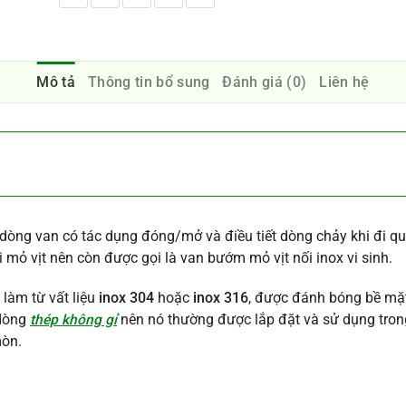
Mô tả
Thông tin bổ sung
Đánh giá (0)
Liên hệ
dòng van có tác dụng đóng/mở và điều tiết dòng chảy khi đi qu
 mỏ vịt nên còn được gọi là van bướm mỏ vịt nối inox vi sinh.
làm từ vất liệu
inox 304
hoặc
inox 316
, được đánh bóng bề mặt
 dòng
thép không gỉ
nên nó thường được lắp đặt và sử dụng tron
mòn.