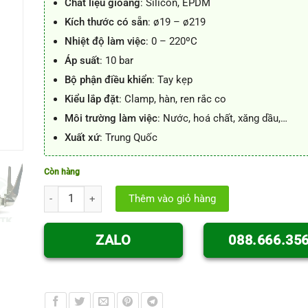
Chất liệu gioăng
: Silicon, EPDM
Kích thước có sẵn
: ø19 – ø219
Nhiệt độ làm việc
: 0 – 220ºC
Áp suất
: 10 bar
Bộ phận điều khiển
: Tay kẹp
Kiểu lắp đặt
: Clamp, hàn, ren rắc co
Môi trường làm việc
: Nước, hoá chất, xăng dầu,…
Xuất xứ
: Trung Quốc
Còn hàng
Van bướm vi sinh tay kẹp Inox. SUS304 - SUS316 số lượng
Thêm vào giỏ hàng
ZALO
088.666.35