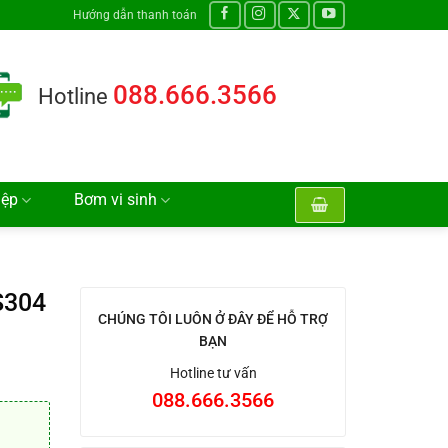
Hướng dẫn thanh toán
088.666.3566
Hotline
iệp
Bơm vi sinh
S304
CHÚNG TÔI LUÔN Ở ĐÂY ĐỂ HỖ TRỢ
BẠN
Hotline tư vấn
088.666.3566