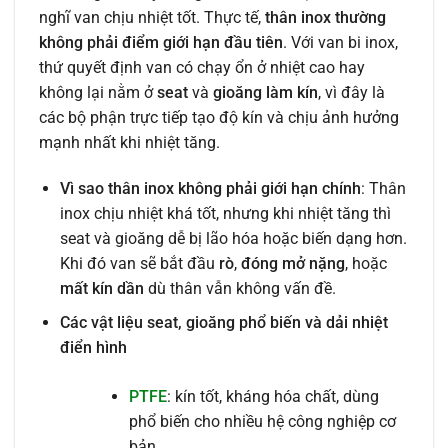
nghĩ van chịu nhiệt tốt. Thực tế,
thân inox thường
không phải điểm giới hạn đầu tiên
. Với van bi inox,
thứ quyết định van có chạy ổn ở nhiệt cao hay
không lại nằm ở
seat
và
gioăng làm kín
, vì đây là
các bộ phận trực tiếp tạo độ kín và chịu ảnh hưởng
mạnh nhất khi nhiệt tăng.
Vì sao thân inox không phải giới hạn chính
: Thân
inox chịu nhiệt khá tốt, nhưng khi nhiệt tăng thì
seat và gioăng dễ bị lão hóa hoặc biến dạng hơn.
Khi đó van sẽ bắt đầu
rò
,
đóng mở nặng
, hoặc
mất kín dần
dù thân vẫn không vấn đề.
Các vật liệu seat, gioăng phổ biến và dải nhiệt
điển hình
PTFE
: kín tốt, kháng hóa chất, dùng
phổ biến cho nhiều hệ công nghiệp cơ
bản.