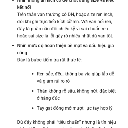
Nhìn thông tin kích cỡ để chốt đúng size và kiểu
kết nối
Trên thân van thường có DN, hoặc size ren inch,
đôi khi ghi trực tiếp kích cỡ ren. Với van nối ren,
đây là phần cần đối chiếu kỹ vì sai chuẩn ren
hoặc sai size là lỗi gây rò nhiều nhất dù van tốt.
Nhìn mức độ hoàn thiện bề mặt và dấu hiệu gia
công
Đây là bước kiểm tra rất thực tế:
Ren sắc, đều, không ba via giúp lắp dễ
và giảm rủi ro rò
Thân không rỗ sâu, không nứt, đặc biệt
ở hàng đúc
Tay gạt đóng mở mượt, lực tay hợp lý
Dù đây không phải “tiêu chuẩn” nhưng là tín hiệu