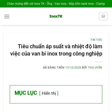
Chuyển
Chào mừng đến với Inox TK - Ống - Van inox - Nắp bồn tank inox - Clamp
đến
nội
dung
TIN TỨC
Tiêu chuẩn áp suất và nhiệt độ làm
việc của van bi inox trong công nghiệp
ĐÃ ĐĂNG TRÊN
17/12/2025
BỞI
THU UYÊN
MỤC LỤC
Hiển thị