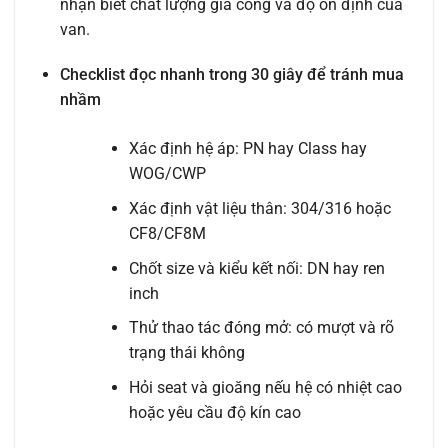
nhận biết chất lượng gia công và độ ổn định của
van.
Checklist đọc nhanh trong 30 giây để tránh mua
nhầm
Xác định hệ áp: PN hay Class hay
WOG/CWP
Xác định vật liệu thân: 304/316 hoặc
CF8/CF8M
Chốt size và kiểu kết nối: DN hay ren
inch
Thử thao tác đóng mở: có mượt và rõ
trạng thái không
Hỏi seat và gioăng nếu hệ có nhiệt cao
hoặc yêu cầu độ kín cao