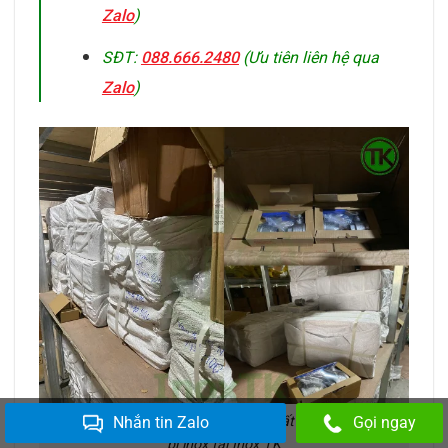
Zalo
)
SĐT:
088.666.2480
(Ưu tiên liên hệ qua
Zalo
)
Tư vấn chọn đúng tiêu chuẩn áp suất và nhiệt độ van
Nhắn tin Zalo
Gọi ngay
bi inox tại Inox TK