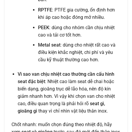
RPTFE
: PTFE gia cường, ổn định hơn
khi áp cao hoặc đóng mở nhiều.
PEEK
: dùng cho nhóm cần chịu nhiệt
cao và tải cơ tốt hơn.
Metal seat
: dùng cho nhiệt rất cao và
điều kiện khắc nghiệt, chi phí và yêu
cầu kỹ thuật thường cao hơn.
Vì sao van chịu nhiệt cao thường cần cấu hình
seat đặc biệt
: Nhiệt cao làm seat dễ chai hoặc
biến dạng, gioăng trục dễ lão hóa, nên độ kín
giảm nhanh hơn. Vì vậy khi chọn van cho nhiệt
cao, điều quan trọng là phải hỏi rõ
seat gì,
gioăng gì
thay vì chỉ nhìn vật liệu thân inox.
Chốt nhanh: muốn chọn đúng theo nhiệt độ, hãy
xem
seat và gioăng
trước, sau đó mới đến thân inox