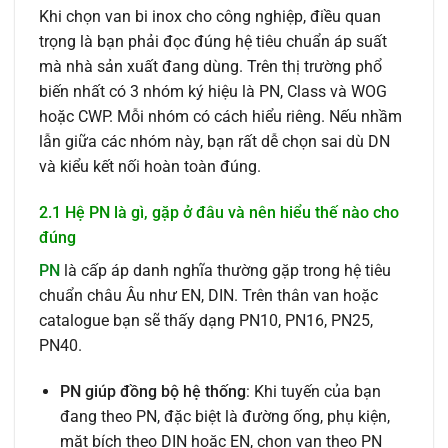
Khi chọn van bi inox cho công nghiệp, điều quan
trọng là bạn phải đọc đúng hệ tiêu chuẩn áp suất
mà nhà sản xuất đang dùng. Trên thị trường phổ
biến nhất có 3 nhóm ký hiệu là PN, Class và WOG
hoặc CWP. Mỗi nhóm có cách hiểu riêng. Nếu nhầm
lẫn giữa các nhóm này, bạn rất dễ chọn sai dù DN
và kiểu kết nối hoàn toàn đúng.
2.1 Hệ PN là gì, gặp ở đâu và nên hiểu thế nào cho
đúng
PN
là cấp áp danh nghĩa thường gặp trong hệ tiêu
chuẩn châu Âu như EN, DIN. Trên thân van hoặc
catalogue bạn sẽ thấy dạng PN10, PN16, PN25,
PN40.
PN giúp đồng bộ hệ thống
: Khi tuyến của bạn
đang theo PN, đặc biệt là đường ống, phụ kiện,
mặt bích theo DIN hoặc EN, chọn van theo PN