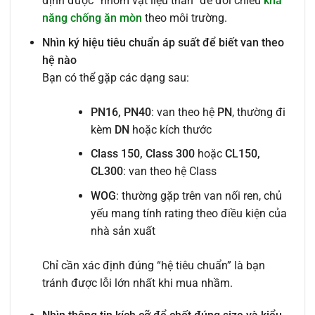
định được “nhóm vật liệu thân” để đối chiếu
khả
năng chống ăn mòn
theo môi trường.
Nhìn ký hiệu tiêu chuẩn áp suất để biết van theo
hệ nào
Bạn có thể gặp các dạng sau:
PN16, PN40
: van theo hệ
PN
, thường đi
kèm
DN
hoặc kích thước
Class 150, Class 300
hoặc
CL150,
CL300
: van theo hệ Class
WOG
: thường gặp trên van nối ren, chủ
yếu mang tính rating theo điều kiện của
nhà sản xuất
Chỉ cần xác định đúng “hệ tiêu chuẩn” là bạn
tránh được lỗi lớn nhất khi mua nhầm.