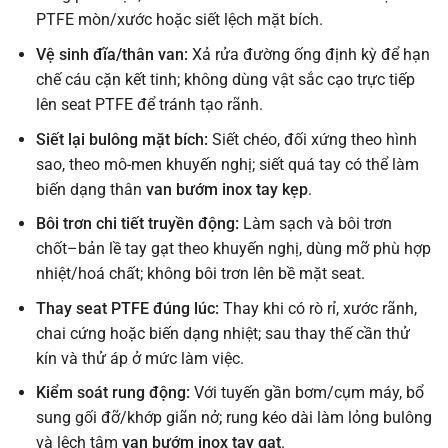
PTFE mòn/xước hoặc siết lệch mặt bích.
Vệ sinh đĩa/thân van:
Xả rửa đường ống định kỳ để hạn
chế cáu cặn kết tinh; không dùng vật sắc cạo trực tiếp
lên seat PTFE để tránh tạo rãnh.
Siết lại bulông mặt bích:
Siết chéo, đối xứng theo hình
sao, theo mô-men khuyến nghị; siết quá tay có thể làm
biến dạng thân
van bướm inox tay kẹp
.
Bôi trơn chi tiết truyền động:
Làm sạch và bôi trơn
chốt–bản lề tay gạt theo khuyến nghị, dùng mỡ phù hợp
nhiệt/hoá chất; không bôi trơn lên bề mặt seat.
Thay seat PTFE đúng lúc:
Thay khi có rò rỉ, xước rãnh,
chai cứng hoặc biến dạng nhiệt; sau thay thế cần thử
kín và thử áp ở mức làm việc.
Kiểm soát rung động:
Với tuyến gần bơm/cụm máy, bổ
sung gối đỡ/khớp giãn nở; rung kéo dài làm lỏng bulông
và lệch tâm
van bướm inox tay gạt
.