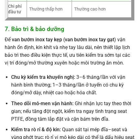
Chi phí
Thường thấp hơn
Thường cao hơn
đầu tư
7. Bảo trì & bảo dưỡng
Để
van bướm inox tay kẹp
(
van bướm inox tay gạt
) vận
hành ổn định, kín khít và nhẹ tay lâu dài, nên thiết lập lịch
bảo trì theo điều kiện thực tế, ưu tiên kiểm tra sớm tại các
vị trí đóng/mở thường xuyên hoặc môi trường ăn mòn.
Chu kỳ kiểm tra khuyến nghị:
3–6 tháng/lần với vận
hành bình thường; 1–3 tháng/lần ở tuyến có chu kỳ
đóng/mở dày, nhiệt cao hoặc hóa chất.
Theo dõi mô-men vận hành:
Ghi nhận lực tay theo thời
gian; nếu tăng đột ngột, kiểm tra ngay tình trạng seat
PTFE, đồng tâm lắp đặt và cặn bám trên đĩa.
Kiểm tra rò rỉ & độ kín:
Quan sát tại mép đĩa–seat và
vùng phớt trục; rò rỉ vi mô kéo dài có thể là dấu hiệu seat