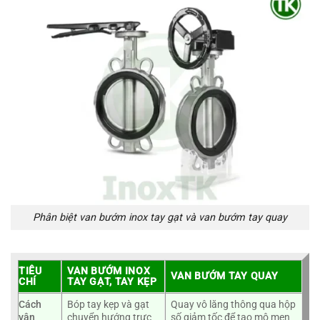
Phân biệt van bướm inox tay gạt và van bướm tay quay
TIÊU
VAN BƯỚM INOX
VAN BƯỚM TAY QUAY
CHÍ
TAY GẠT, TAY KẸP
Cách
Bóp tay kẹp và gạt
Quay vô lăng thông qua hộp
vận
chuyển hướng trực
số giảm tốc để tạo mô men