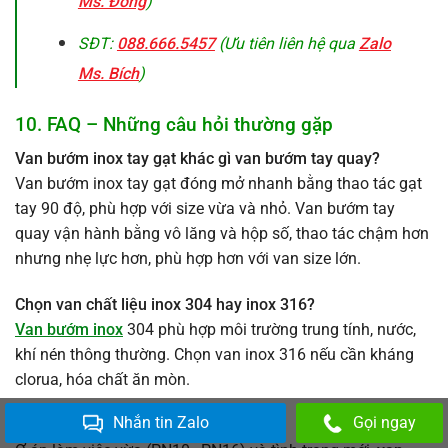
Ms. Đông
)
SĐT:
088.666.5457
(Ưu tiên liên hệ qua
Zalo
Ms. Bích
)
10. FAQ – Những câu hỏi thường gặp
Van bướm inox tay gạt khác gì van bướm tay quay?
Van bướm inox tay gạt đóng mở nhanh bằng thao tác gạt
tay 90 độ, phù hợp với size vừa và nhỏ. Van bướm tay
quay vận hành bằng vô lăng và hộp số, thao tác chậm hơn
nhưng nhẹ lực hơn, phù hợp hơn với van size lớn.
Chọn van chất liệu inox 304 hay inox 316?
Van bướm inox
304 phù hợp môi trường trung tính, nước,
khí nén thông thường. Chọn van inox 316 nếu cần kháng
clorua, hóa chất ăn mòn.
Nhắn tin Zalo
Gọi ngay
Độ kín so với van bi thế nào?