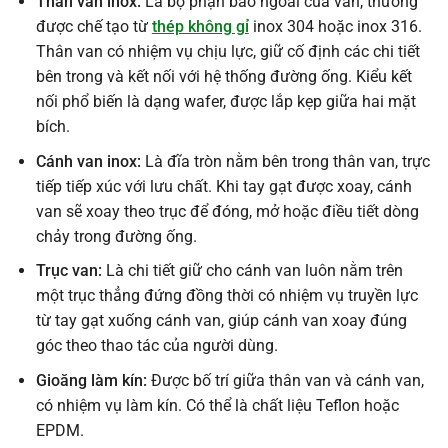
Thân van inox:
Là bộ phận bao ngoài của van, thường
được chế tạo từ
thép không gỉ
inox 304 hoặc inox 316.
Thân van có nhiệm vụ chịu lực, giữ cố định các chi tiết
bên trong và kết nối với hệ thống đường ống. Kiểu kết
nối phổ biến là dạng wafer, được lắp kẹp giữa hai mặt
bích.
Cánh van inox:
Là đĩa tròn nằm bên trong thân van, trực
tiếp tiếp xúc với lưu chất. Khi tay gạt được xoay, cánh
van sẽ xoay theo trục để đóng, mở hoặc điều tiết dòng
chảy trong đường ống.
Trục van:
Là chi tiết giữ cho cánh van luôn nằm trên
một trục thẳng đứng đồng thời có nhiệm vụ truyền lực
từ tay gạt xuống cánh van, giúp cánh van xoay đúng
góc theo thao tác của người dùng.
Gioăng làm kín:
Được bố trí giữa thân van và cánh van,
có nhiệm vụ làm kín. Có thể là chất liệu Teflon hoặc
EPDM.