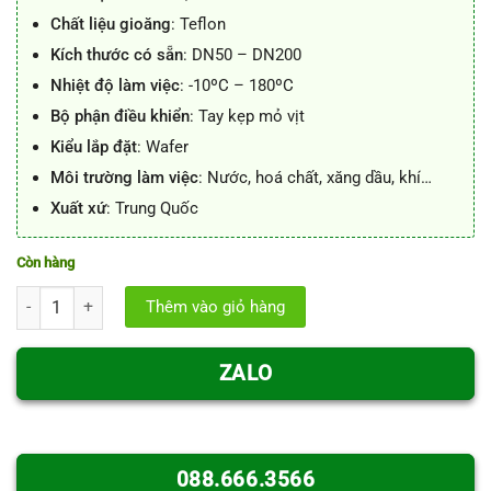
Chất liệu gioăng
: Teflon
Kích thước có sẵn
: DN50 – DN200
Nhiệt độ làm việc
: -10ºC – 180ºC
Bộ phận điều khiển
: Tay kẹp mỏ vịt
Kiểu lắp đặt
: Wafer
Môi trường làm việc
: Nước, hoá chất, xăng dầu, khí…
Xuất xứ
: Trung Quốc
Còn hàng
Van bướm inox tay kẹp - Van bướm inox tay gạt số lượng
Thêm vào giỏ hàng
ZALO
088.666.3566