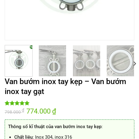
Van bướm inox tay kẹp – Van bướm
inox tay gạt
Giá
774.000
₫
Giá
₫
5.00
1
trên 5
798.000
gốc
hiện
dựa trên
là:
tại
đánh giá
798.000 ₫.
là:
Thông số kĩ thuật của van bướm inox tay kẹp
:
774.000 ₫.
Chất liệu
: Inox 304, inox 316