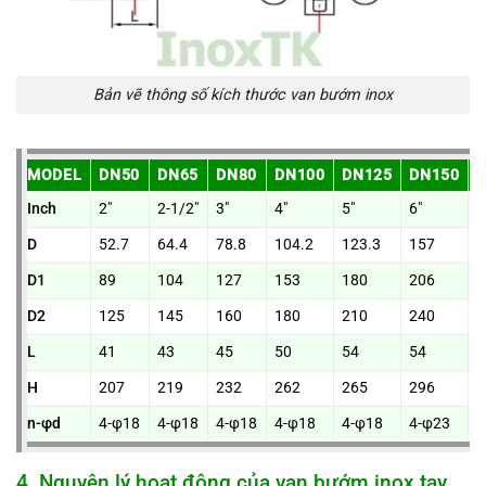
Bản vẽ thông số kích thước van bướm inox
MODEL
DN50
DN65
DN80
DN100
DN125
DN150
Inch
2″
2-1/2″
3″
4″
5″
6″
8
D
52.7
64.4
78.8
104.2
123.3
157
2
D1
89
104
127
153
180
206
2
D2
125
145
160
180
210
240
2
L
41
43
45
50
54
54
6
H
207
219
232
262
265
296
3
n-φd
4-φ18
4-φ18
4-φ18
4-φ18
4-φ18
4-φ23
4
4. Nguyên lý hoạt động của van bướm inox tay