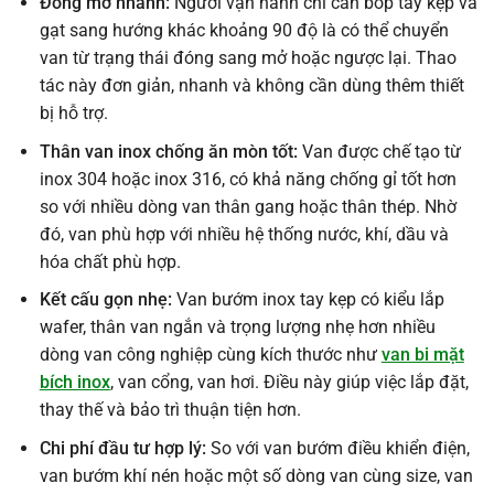
Đóng mở nhanh:
Người vận hành chỉ cần bóp tay kẹp và
gạt sang hướng khác khoảng 90 độ là có thể chuyển
van từ trạng thái đóng sang mở hoặc ngược lại. Thao
tác này đơn giản, nhanh và không cần dùng thêm thiết
bị hỗ trợ.
Thân van inox chống ăn mòn tốt:
Van được chế tạo từ
inox 304 hoặc inox 316, có khả năng chống gỉ tốt hơn
so với nhiều dòng van thân gang hoặc thân thép. Nhờ
đó, van phù hợp với nhiều hệ thống nước, khí, dầu và
hóa chất phù hợp.
Kết cấu gọn nhẹ:
Van bướm inox tay kẹp có kiểu lắp
wafer, thân van ngắn và trọng lượng nhẹ hơn nhiều
dòng van công nghiệp cùng kích thước như
van bi mặt
bích inox
, van cổng, van hơi. Điều này giúp việc lắp đặt,
thay thế và bảo trì thuận tiện hơn.
Chi phí đầu tư hợp lý:
So với van bướm điều khiển điện,
van bướm khí nén hoặc một số dòng van cùng size, van