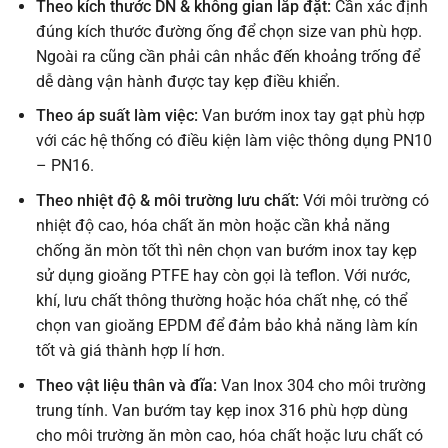
Theo kích thước DN & không gian lắp đặt:
Cần xác định
đúng kích thước đường ống để chọn size van phù hợp.
Ngoài ra cũng cần phải cân nhắc đến khoảng trống để
dễ dàng vận hành được tay kẹp điều khiển.
Theo áp suất làm việc:
Van bướm inox tay gạt phù hợp
với các hệ thống có điều kiện làm việc thông dụng PN10
– PN16.
Theo nhiệt độ & môi trường lưu chất:
Với môi trường có
nhiệt độ cao, hóa chất ăn mòn hoặc cần khả năng
chống ăn mòn tốt thì nên chọn van bướm inox tay kẹp
sử dụng gioăng PTFE hay còn gọi là teflon. Với nước,
khí, lưu chất thông thường hoặc hóa chất nhẹ, có thể
chọn van gioăng EPDM để đảm bảo khả năng làm kín
tốt và giá thành hợp lí hơn.
Theo vật liệu thân và đĩa:
Van Inox 304 cho môi trường
trung tính. Van bướm tay kẹp inox 316 phù hợp dùng
cho môi trường ăn mòn cao, hóa chất hoặc lưu chất có