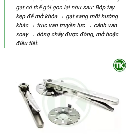
gạt có thể gói gọn lại như sau:
B
óp tay
kẹp để mở khóa → gạt sang một hướng
khác → trục van truyền lực → cánh van
xoay → dòng chảy được đóng, mở hoặc
điều tiết
.