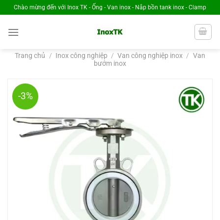
Chuyển
Chào mừng đến với Inox TK - Ống - Van inox - Nắp bồn tank inox - Clamp
đến
nội
dung
Trang chủ
/
Inox công nghiệp
/
Van công nghiệp inox
/
Van
bướm inox
-3%