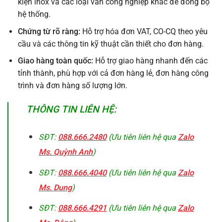
kiện inox và các loại van công nghiệp khác để đồng bộ
hệ thống.
Chứng từ rõ ràng:
Hỗ trợ hóa đơn VAT, CO-CQ theo yêu
cầu và các thông tin kỹ thuật cần thiết cho đơn hàng.
Giao hàng toàn quốc:
Hỗ trợ giao hàng nhanh đến các
tỉnh thành, phù hợp với cả đơn hàng lẻ, đơn hàng công
trình và đơn hàng số lượng lớn.
THÔNG TIN LIÊN HỆ:
SĐT:
088.666.2480
(Ưu tiên liên hệ qua
Zalo
Ms. Quỳnh Anh
)
SĐT:
088.666.4040
(Ưu tiên liên hệ qua
Zalo
Ms. Dung
)
SĐT:
088.666.4291
(Ưu tiên liên hệ qua
Zalo