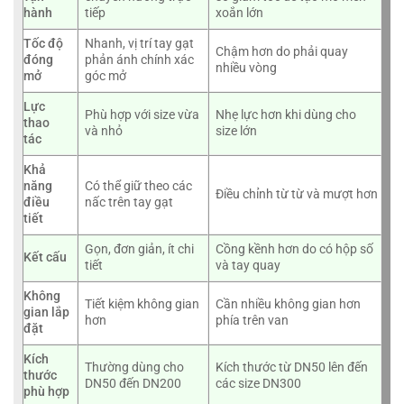
hành
tiếp
xoắn lớn
Tốc độ
Nhanh, vị trí tay gạt
Chậm hơn do phải quay
đóng
phản ánh chính xác
nhiều vòng
mở
góc mở
Lực
Phù hợp với size vừa
Nhẹ lực hơn khi dùng cho
thao
và nhỏ
size lớn
tác
Khả
năng
Có thể giữ theo các
Điều chỉnh từ từ và mượt hơn
điều
nấc trên tay gạt
tiết
Gọn, đơn giản, ít chi
Cồng kềnh hơn do có hộp số
Kết cấu
tiết
và tay quay
Không
Tiết kiệm không gian
Cần nhiều không gian hơn
gian lắp
hơn
phía trên van
đặt
Kích
Thường dùng cho
Kích thước từ DN50 lên đến
thước
DN50 đến DN200
các size DN300
phù hợp