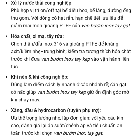
Xử lý nước thải công nghiệp:
Phù hợp vị trí on/off tại bể điều hòa, bể lắng, đường ống
thu gom. Với dòng có hạt rắn, hạn chế tiết lưu lâu để
giảm mài mòn gioăng PTFE của
van bướm inox tay gạt
.
Hóa chất, xi mạ, tẩy rửa:
Chọn thân/đĩa inox 316 và gioăng PTFE để kháng
axit/kiềm nhẹ–trung bình; kiểm tra tương thích hóa chất
trước khi đưa
van bướm inox tay kẹp
vào vận hành liên
tục.
Khí nén & khí công nghiệp:
Dùng làm điểm cách ly nhanh ở các nhánh rẽ; cần gạt
có nấc giúp
van bướm inox tay kẹp
giữ ổn định góc mở
khi chạy máy.
Xăng, dầu & hydrocarbon (tuyến phụ trợ):
Ưu thế trọng lượng nhẹ, lắp đơn giản; với yêu cầu kín
cao, đánh giá lại áp suất/chênh áp và tiêu chuẩn an
toàn trước khi chọn
van bướm inox tay gạt
.