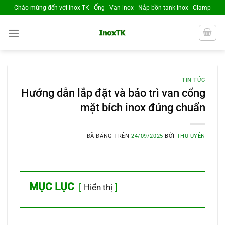
Chuyển
Chào mừng đến với Inox TK - Ống - Van inox - Nắp bồn tank inox - Clamp
đến
nội
dung
TIN TỨC
Hướng dẫn lắp đặt và bảo trì van cổng
mặt bích inox đúng chuẩn
ĐÃ ĐĂNG TRÊN
24/09/2025
BỞI
THU UYÊN
MỤC LỤC
Hiển thị