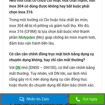
Nếu môi chất có chứa Clo hoặc hóa chất mạnh, van
inox 304 có dùng được không hay bắt buộc phải
chọn inox 316
Trong môi trường có Clo hoặc hóa chất ăn mòn,
inox 304 dễ bị rỗ pitting và giảm tuổi thọ. Khi đó,
inox 316 (CF8M) là lựa chọn bắt buộc nhờ thành
phần
Molypden
(Mo) giúp chống ăn mòn mạnh hơn,
đảm bảo vận hành bền lâu.
Có cần căn chỉnh đồng trục mặt bích bằng dụng cụ
chuyên dụng không, hay chỉ cần mắt thường?
Với
DN
nhỏ (DN50 – DN100), có thể căn chỉnh bằng
mắt thường. Tuy nhiên, với DN lớn, sai lệch nhỏ
cũng gây rò rỉ, nên dùng dụng cụ căn đồng trục
hoặc thước đo chuyên dụng để đảm bảo chính xác.
Van đóng mở nặng, có tiếng kêu lạ.
Nhắn tin Zalo
Gọi ngay
Xuất hiện rò rỉ tại bulong hoặc gioăng.