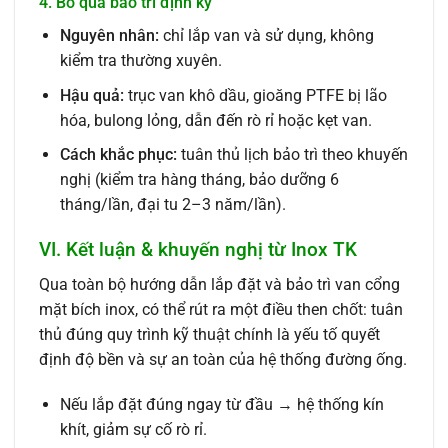
4. Bỏ qua bảo trì định kỳ
Nguyên nhân:
chỉ lắp van và sử dụng, không
kiểm tra thường xuyên.
Hậu quả:
trục van khô dầu, gioăng PTFE bị lão
hóa, bulong lỏng, dẫn đến rò rỉ hoặc kẹt van.
Cách khắc phục:
tuân thủ lịch bảo trì theo khuyến
nghị (kiểm tra hàng tháng, bảo dưỡng 6
tháng/lần, đại tu 2–3 năm/lần).
VI. Kết luận & khuyến nghị từ Inox TK
Qua toàn bộ hướng dẫn lắp đặt và bảo trì van cổng
mặt bích inox, có thể rút ra một điều then chốt: tuân
thủ đúng quy trình kỹ thuật chính là yếu tố quyết
định độ bền và sự an toàn của hệ thống đường ống.
Nếu lắp đặt đúng ngay từ đầu → hệ thống kín
khít, giảm sự cố rò rỉ.