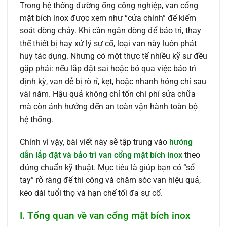
Trong hệ thống đường ống công nghiệp, van cổng
mặt bích inox được xem như “cửa chính” để kiểm
soát dòng chảy. Khi cần ngăn dòng để bảo trì, thay
thế thiết bị hay xử lý sự cố, loại van này luôn phát
huy tác dụng. Nhưng có một thực tế nhiều kỹ sư đều
gặp phải: nếu lắp đặt sai hoặc bỏ qua việc bảo trì
định kỳ, van dễ bị rò rỉ, kẹt, hoặc nhanh hỏng chỉ sau
vài năm. Hậu quả không chỉ tốn chi phí sửa chữa
mà còn ảnh hưởng đến an toàn vận hành toàn bộ
hệ thống.
Chính vì vậy, bài viết này sẽ tập trung vào
hướng
dẫn lắp đặt và bảo trì van cổng mặt bích inox
theo
đúng chuẩn kỹ thuật. Mục tiêu là giúp bạn có “sổ
tay” rõ ràng để thi công và chăm sóc van hiệu quả,
kéo dài tuổi thọ và hạn chế tối đa sự cố.
I. Tổng quan về van cổng mặt bích inox