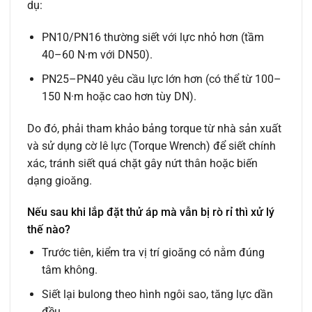
dụ:
PN10/PN16 thường siết với lực nhỏ hơn (tầm
40–60 N·m với DN50).
PN25–PN40 yêu cầu lực lớn hơn (có thể từ 100–
150 N·m hoặc cao hơn tùy DN).
Do đó, phải tham khảo bảng torque từ nhà sản xuất
và sử dụng cờ lê lực (Torque Wrench) để siết chính
xác, tránh siết quá chặt gây nứt thân hoặc biến
dạng gioăng.
Nếu sau khi lắp đặt thử áp mà vẫn bị rò rỉ thì xử lý
thế nào?
Trước tiên, kiểm tra vị trí gioăng có nằm đúng
tâm không.
Siết lại bulong theo hình ngôi sao, tăng lực dần
đều.